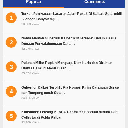
Popular
Comments
Terkait Pernyataan Lasarus Jalan Rusak Di Kalbar, Sutarmidji
1
: Jangan Banyak Ngi…
59,688 Views
Nama Mantan Gubernur Kalbar Ikut Terseret Dalam Kasus
2
Dugaan Penyalahgunaan Dana…
42,076 Views
Puluhan Miliar Rupiah Menguap, Komisaris dan Direktur
3
Utama Bank Ini Mesti Disan…
35,854 Views
Gubernur Kalbar Terpilih, Ria Norsan Kirim Karangan Bunga
4
dan Tumpeng untuk Suta…
34,114 Views
Konsumen Leasing PT.ACC Resmi melaporkan oknum Debt
5
Collector di Polda Kalbar
33,169 Views