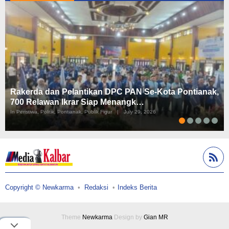
Rakerda dan Pelantikan DPC PAN Se-Kota Pontianak,
700 Relawan Ikrar Siap Menangk…
In Peristiwa, Politik, Pontianak, Publik Figur
|
July 29, 2026
Copyright © Newkarma
Redaksi
Indeks Berita
Theme
Newkarma
Design by
Gian MR