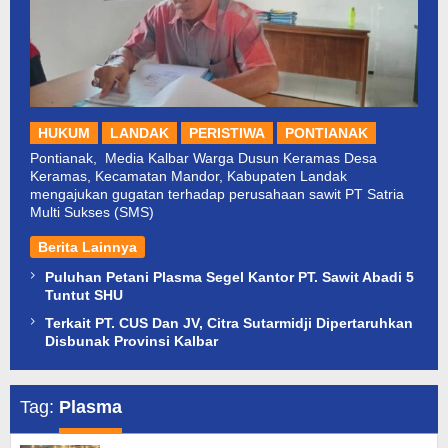
HUKUM
LANDAK
PERISTIWA
PONTIANAK
Pontianak, Media Kalbar Warga Dusun Keramas Desa
Keramas, Kecamatan Mandor, Kabupaten Landak
mengajukan gugatan terhadap perusahaan sawit PT Satria
Multi Sukses (SMS)
Berita Lainnya
Puluhan Petani Plasma Segel Kantor PT. Sawit Abadi 5
Tuntut SHU
Terkait PT. CUS Dan JV, Citra Sutarmidji Dipertaruhkan
Disbunak Provinsi Kalbar
Tag:
Plasma