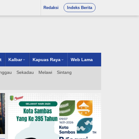
Redaksi
Indeks Berita
t
Kalbar
Kapuas Raya
Web Lama
nggau
Sekadau
Melawi
Sintang
Proyek Turap di Gang
Bentasan II Pontianak Utara
n
Disorot, Dibangun di Atas
Lahan Gambut Tanpa Parit