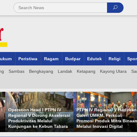
ukum
Peristiwa
Ragam
Budpar
Edutek
Religi
Spor
ng
Sambas
Bengkayang
Landak
Ketapang
Kayong Utara
Sa
Operation Head I PTPN IV
PTPN IV Regional V Hadirkan
Regional V Dorong Akselerasi
Galeri UMKM, Perkuat
Produktivitas Melalui
Promosi Produk Mitra Binaa
Kunjungan ke Kebun Tabara
Melalui Inovasi Digital