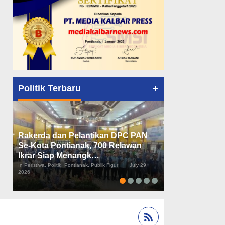
+
Politik Terbaru
Rakerda dan Pelantikan DPC PAN
Peta Politik K
Se-Kota Pontianak, 700 Relawan
Tiga Dapil da
Ikrar Siap Menangk…
Diusulkan
In Peristiwa, Politik, Pontianak, Publik Figur
|
July 29,
In Pemerintahan, Perist
2026
2026