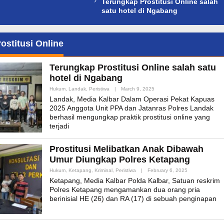
Terungkap Prostitusi Online salah
satu hotel di Ngabang
ostitusi Online
Terungkap Prostitusi Online salah satu
hotel di Ngabang
By
Hukum
,
Landak
,
Peristiwa
|
March 9, 2025
Admin_mk_news
Landak, Media Kalbar Dalam Operasi Pekat Kapuas
2025 Anggota Unit PPA dan Jatanras Polres Landak
berhasil mengungkap praktik prostitusi online yang
terjadi
Prostitusi Melibatkan Anak Dibawah
Umur Diungkap Polres Ketapang
By
Hukum
,
Ketapang
,
Kriminal
,
Peristiwa
|
February 6, 2025
Admin_mk_new
Ketapang, Media Kalbar Polda Kalbar, Satuan reskrim
Polres Ketapang mengamankan dua orang pria
berinisial HE (26) dan RA (17) di sebuah penginapan