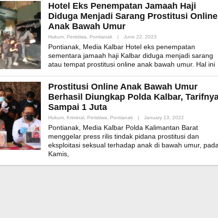
Hotel Eks Penempatan Jamaah Haji
Diduga Menjadi Sarang Prostitusi Online
Anak Bawah Umur
By
Hukum
,
Peristiwa
,
Pontianak
|
June 22, 2023
Admin_mk_news
Pontianak, Media Kalbar Hotel eks penempatan
sementara jamaah haji Kalbar diduga menjadi sarang
atau tempat prostitusi online anak bawah umur. Hal ini
Prostitusi Online Anak Bawah Umur
Berhasil Diungkap Polda Kalbar, Tarifny
Sampai 1 Juta
By
Hukum
,
Kriminal
,
Peristiwa
,
Pontianak
|
January 13, 2022
Admin_mk_new
Pontianak, Media Kalbar Polda Kalimantan Barat
menggelar press rilis tindak pidana prostitusi dan
eksploitasi seksual terhadap anak di bawah umur, pad
Kamis,