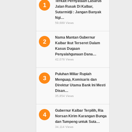
Terkait Pernyataan Lasarus
1
Jalan Rusak Di Kalbar,
Sutarmidji : Jangan Banyak
Ngi…
59,689 Views
Nama Mantan Gubernur
2
Kalbar Ikut Terseret Dalam
Kasus Dugaan
Penyalahgunaan Dana…
42,076 Views
Puluhan Miliar Rupiah
3
Menguap, Komisaris dan
Direktur Utama Bank Ini Mesti
Disan…
35,854 Views
Gubernur Kalbar Terpilih, Ria
4
Norsan Kirim Karangan Bunga
dan Tumpeng untuk Suta…
34,114 Views