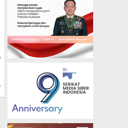
a
s
a