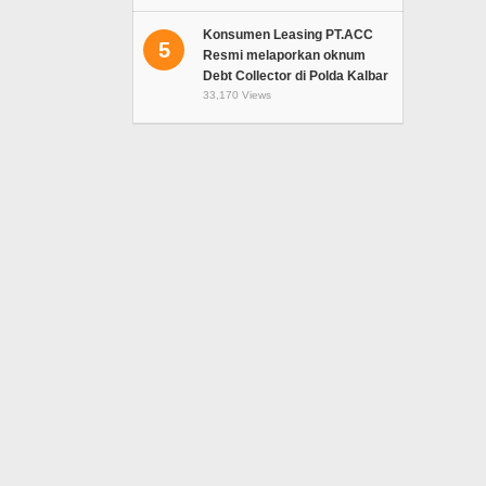
Konsumen Leasing PT.ACC
5
Resmi melaporkan oknum
Debt Collector di Polda Kalbar
33,170 Views