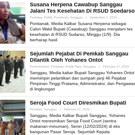
Susana Herpena Cawabup Sanggau
Jalani Tes Kesehatan Di RSUD Soedarso
By
Peristiwa
,
Politik
,
Pontianak
,
Sanggau
|
September 1, 2024
Admin_mk_n
Pontianak, Media Kalbar Susana Herpena sebagai
Calon Wakil Bupati (Cawabup) Sanggau menjalani tes
kesehatan di RSUD Sudarso, Minggu (1/9). Dia
berharap hasil
Sejumlah Pejabat Di Pemkab Sanggau
Dilantik Oleh Yohanes Ontot
By
Pemerintahan
,
Peristiwa
,
Publik Figur
,
Sanggau
|
February 17, 2024
Adm
Sanggau, Media kabar Bupati Sanggau Yohanes Ontot
memimpin pelantikan dan sumpah janji 46 Pejabat
Pimpinan Tinggi Pratama, Administrator, dan Pengawa
di lingkungan
Seroja Food Court Diresmikan Bupati
By
Peristiwa
,
Sanggau
|
February 12, 2024
Admin_mk_news
Sanggau, Media Kalbar Bupati Sanggau, Yohanes
Ontot meresmikan Seroja Food Court (sentra
makanan-minuman), Senin (12/02/2024) di eks
bangunan Pasar Seroja. Sejumlah Kepala