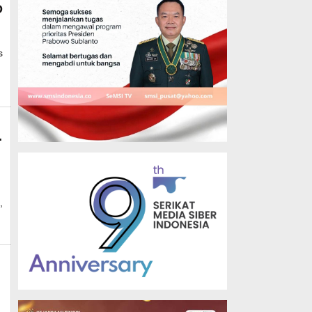
D
mk_news
s
.
,