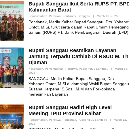
Bupati Sanggau Ikut Serta RUPS PT. BP
Kalimantan Barat
By
Pemerintahan
,
Peristiwa
,
Pontianak
,
Sanggau
|
March 16, 2025
Admin_
Pontianak, Media Kalbar Bupati Sanggau, Drs. Yohane
Ontot, M.Si, turut serta dalam Rapat Umum Pemegang
Saham (RUPS) PT. Bank Pembangunan Daerah (BPD)
Bupati Sanggau Resmikan Layanan
Jantung Terpadu Cathlab Di RSUD M. Th
Djaman
Kesehatan
,
Pemerintahan
,
Peristiwa
,
Publik Figur
,
Sanggau
|
March 14,
By
2025
Admin_mk_news
SANGGAU, Media Kalbar Bupati Sanggau, Drs.
Yohanes Ontot, M.Si di dampingi Wakil Bupati Sanggau
Susana Herpena, S.Sos., M.M dan Forkopimda
meresmikan Layanan
Bupati Sanggau Hadiri High Level
Meeting TPID Provinsi Kalbar
Pemerintahan
,
Peristiwa
,
Pontianak
,
Publik Figur
,
Sanggau
|
March 12,
By
2025
Admin_mk_news