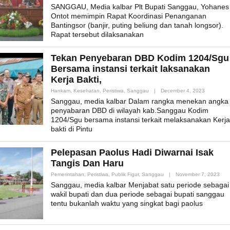
Admin_mk_news
SANGGAU, Media kalbar Plt Bupati Sanggau, Yohanes
Ontot memimpin Rapat Koordinasi Penanganan
Bantingsor (banjir, puting beliung dan tanah longsor).
Rapat tersebut dilaksanakan
Tekan Penyebaran DBD Kodim 1204/Sgu
Bersama instansi terkait laksanakan
Kerja Bakti,
By
Hankam
,
Kesehatan
,
Peristiwa
,
Sanggau
|
December 4, 2023
Admin_mk
Sanggau, media kalbar Dalam rangka menekan angka
penyabaran DBD di wilayah kab.Sanggau Kodim
1204/Sgu bersama instansi terkait melaksanakan Kerja
bakti di Pintu
Pelepasan Paolus Hadi Diwarnai Isak
Tangis Dan Haru
By
Pemerintahan
,
Peristiwa
,
Publik Figur
,
Sanggau
|
November 7, 2023
Adm
Sanggau, media kalbar Menjabat satu periode sebagai
wakil bupati dan dua periode sebagai bupati sanggau
tentu bukanlah waktu yang singkat bagi paolus