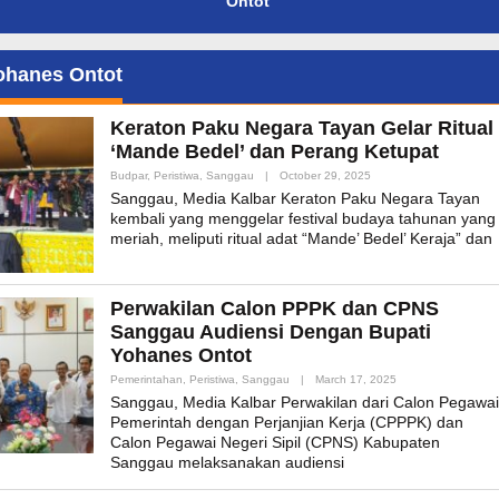
Ontot
ohanes Ontot
Keraton Paku Negara Tayan Gelar Ritual
‘Mande Bedel’ dan Perang Ketupat
By
Budpar
,
Peristiwa
,
Sanggau
|
October 29, 2025
Admin_mk_news
Sanggau, Media Kalbar Keraton Paku Negara Tayan
kembali yang menggelar festival budaya tahunan yang
meriah, meliputi ritual adat “Mande’ Bedel’ Keraja” dan
Perwakilan Calon PPPK dan CPNS
Sanggau Audiensi Dengan Bupati
Yohanes Ontot
By
Pemerintahan
,
Peristiwa
,
Sanggau
|
March 17, 2025
Admin_mk_news
Sanggau, Media Kalbar Perwakilan dari Calon Pegawai
Pemerintah dengan Perjanjian Kerja (CPPPK) dan
Calon Pegawai Negeri Sipil (CPNS) Kabupaten
Sanggau melaksanakan audiensi