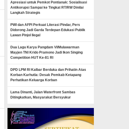
Apresiasi untuk Pemkot Pontianak: Sosialisasi
Antikorupsi Sampai ke Tingkat RT/RW Dinilai
Langkah Strategis
PWI dan AFPI Perkuat Literasi Pindar, Pers
Didorong Jadi Garda Terdepan Edukasi Publik
Lawan Pinjol Ilegal
Dua Lagu Karya Pangdam VI/Mulawarman
Mayjen TNI Krido Pramono Jadi Ikon Singing
Competition HUT Ke-81 RI
DPD LPM RI Kalbar Berduka dan Prihatin Atas
Korban Karhutla: Desak Pemkab Ketapang
n_mk_news
Perhatikan Keluarga Korban
Lama Dinanti, Jalan Waterfront Sambas
Ditingkatkan, Masyarakat Bersyukur