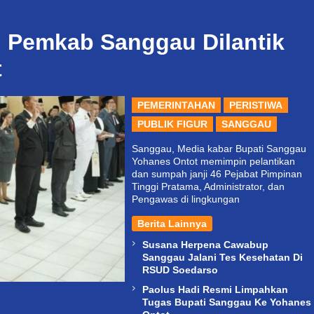
i Pemkab Sanggau Dilantik
t
PEMERINTAHAN
PERISTIWA
PUBLIK FIGUR
SANGGAU
Sanggau, Media kabar Bupati Sanggau
Yohanes Ontot memimpin pelantikan
dan sumpah janji 46 Pejabat Pimpinan
Tinggi Pratama, Administrator, dan
Pengawas di lingkungan
Berita Lainnya
Susana Herpena Cawabup
Sanggau Jalani Tes Kesehatan Di
RSUD Soedarso
Paolus Hadi Resmi Limpahkan
Tugas Bupati Sanggau Ke Yohanes