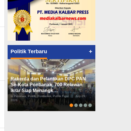
+
Politik Terbaru
_news
Rakerda dan Pelantikan DPC PAN
Peta Politik K
Se-Kota Pontianak, 700 Relawan
Tiga Dapil da
Ikrar Siap Menangk…
Diusulkan
In Peristiwa, Politik, Pontianak, Publik Figur
|
July 29,
In Pemerintahan, Perist
2026
2026
in_mk_news