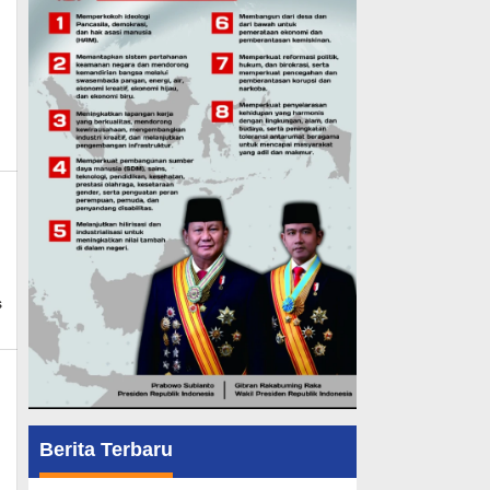
ews
in_mk_news
s
Berita Terbaru