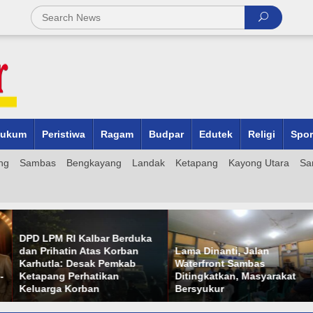
ukum
Peristiwa
Ragam
Budpar
Edutek
Religi
Spor
ng
Sambas
Bengkayang
Landak
Ketapang
Kayong Utara
Sa
DPD LPM RI Kalbar Berduka
dan Prihatin Atas Korban
Lama Dinanti, Jalan
Karhutla: Desak Pemkab
Waterfront Sambas
-
Ketapang Perhatikan
Ditingkatkan, Masyarakat
Keluarga Korban
Bersyukur