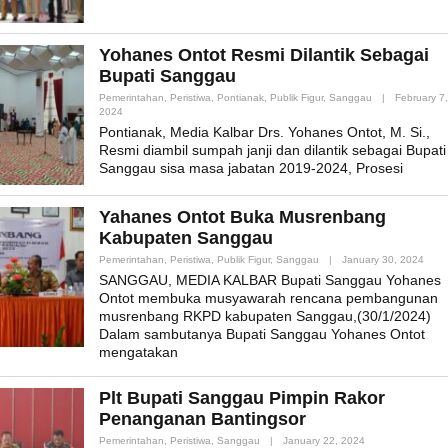
Yohanes Ontot Resmi Dilantik Sebagai
Bupati Sanggau
Pemerintahan
,
Peristiwa
,
Pontianak
,
Publik Figur
,
Sanggau
|
February 7,
By
2024
Admin_mk_news
Pontianak, Media Kalbar Drs. Yohanes Ontot, M. Si.,
Resmi diambil sumpah janji dan dilantik sebagai Bupati
Sanggau sisa masa jabatan 2019-2024, Prosesi
Yahanes Ontot Buka Musrenbang
Kabupaten Sanggau
By
Pemerintahan
,
Peristiwa
,
Publik Figur
,
Sanggau
|
January 30, 2024
Admi
SANGGAU, MEDIA KALBAR Bupati Sanggau Yohanes
Ontot membuka musyawarah rencana pembangunan
musrenbang RKPD kabupaten Sanggau,(30/1/2024)
Dalam sambutanya Bupati Sanggau Yohanes Ontot
mengatakan
Plt Bupati Sanggau Pimpin Rakor
Penanganan Bantingsor
By
Pemerintahan
,
Peristiwa
,
Sanggau
|
January 22, 2024