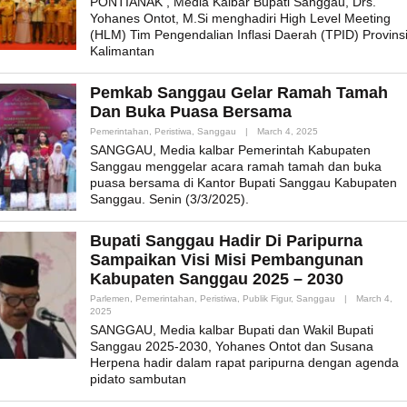
PONTIANAK , Media Kalbar Bupati Sanggau, Drs.
Yohanes Ontot, M.Si menghadiri High Level Meeting
(HLM) Tim Pengendalian Inflasi Daerah (TPID) Provins
Kalimantan
Pemkab Sanggau Gelar Ramah Tamah
Dan Buka Puasa Bersama
By
Pemerintahan
,
Peristiwa
,
Sanggau
|
March 4, 2025
Admin_mk_news
SANGGAU, Media kalbar Pemerintah Kabupaten
Sanggau menggelar acara ramah tamah dan buka
puasa bersama di Kantor Bupati Sanggau Kabupaten
Sanggau. Senin (3/3/2025).
Bupati Sanggau Hadir Di Paripurna
Sampaikan Visi Misi Pembangunan
Kabupaten Sanggau 2025 – 2030
Parlemen
,
Pemerintahan
,
Peristiwa
,
Publik Figur
,
Sanggau
|
March 4,
By
2025
Admin_mk_news
SANGGAU, Media kalbar Bupati dan Wakil Bupati
Sanggau 2025-2030, Yohanes Ontot dan Susana
Herpena hadir dalam rapat paripurna dengan agenda
pidato sambutan