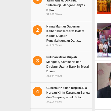
Jalan Rusak Di Kalbar,
Sutarmidji : Jangan Banyak
Ngi…
59,688 Views
Nama Mantan Gubernur
2
Kalbar Ikut Terseret Dalam
Kasus Dugaan
Penyalahgunaan Dana…
42,076 Views
Puluhan Miliar Rupiah
3
Menguap, Komisaris dan
Direktur Utama Bank Ini Mesti
Disan…
35,854 Views
Gubernur Kalbar Terpilih, Ria
4
Norsan Kirim Karangan Bunga
dan Tumpeng untuk Suta…
34,114 Views