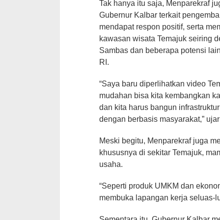
Tak hanya itu saja, Menparekraf 
Gubernur Kalbar terkait pengemb
mendapat respon positif, serta m
kawasan wisata Temajuk seiring 
Sambas dan beberapa potensi lai
RI.
“Saya baru diperlihatkan video Te
mudahan bisa kita kembangkan k
dan kita harus bangun infrastrukt
dengan berbasis masyarakat,” uja
Meski begitu, Menparekraf juga m
khususnya di sekitar Temajuk, m
usaha.
“Seperti produk UMKM dan ekonomi 
membuka lapangan kerja seluas-lu
Sementara itu, Gubernur Kalbar m