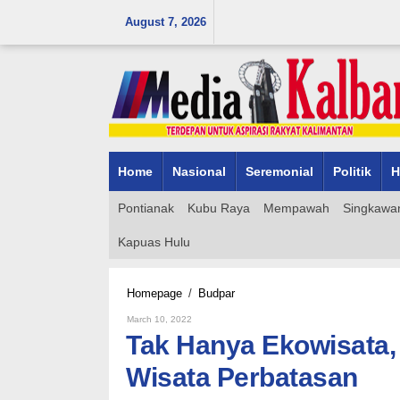
Skip
August 7, 2026
to
content
Home
Nasional
Seremonial
Politik
H
Pontianak
Kubu Raya
Mempawah
Singkawa
Kapuas Hulu
Tak
Homepage
/
Budpar
Hanya
By
March 10, 2022
Ekowisata,
Admin_mk_news
Tak Hanya Ekowisata,
Menparekraf
Juga
Wisata Perbatasan
Siap
Dukung