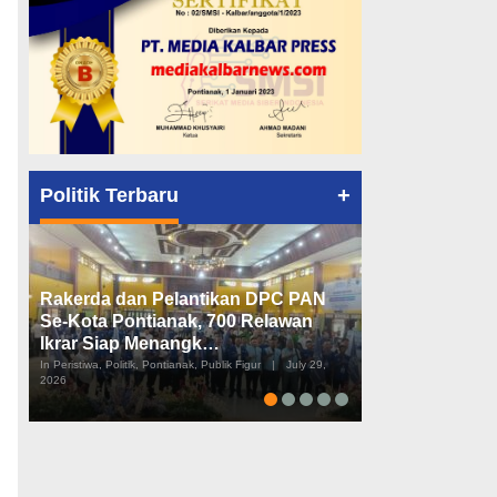
+
Politik Terbaru
Rakerda dan Pelantikan DPC PAN
Peta Politik K
Se-Kota Pontianak, 700 Relawan
Tiga Dapil da
Ikrar Siap Menangk…
Diusulkan
In Peristiwa, Politik, Pontianak, Publik Figur
|
July 29,
In Pemerintahan, Perist
2026
2026