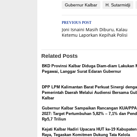
Gubernur Kalbar
H. Sutarmidji
Post
PREVIOUS POST
Joni Isnaini Masih Diburu, Kalau
navigation
Ketemu Laporkan Kepihak Polisi
Related Posts
BKD Provinsi Kalbar Diduga Diam-diam Lakukan 
Pegawai, Langgar Surat Edaran Gubernur
DPP LPM Kalimantan Barat Perkuat Sinergi deng
Pemerintah Daerah Melalui Audiensi Bersama Gu
Kalbar
Gubernur Kalbar Sampaikan Rancangan KUA/PP
2027: Target Pertumbuhan 5,82% – 7,1% dan Pen
Rp5,7 Triliun
Kejati Kalbar Hadiri Upacara HUT ke-19 Kabupate
Raya, Tegaskan Komitmen Dukung Tata Kelola