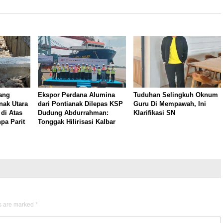
ang
Ekspor Perdana Alumina
Tuduhan Selingkuh Oknum
nak Utara
dari Pontianak Dilepas KSP
Guru Di Mempawah, Ini
 di Atas
Dudung Abdurrahman:
Klarifikasi SN
pa Parit
Tonggak Hilirisasi Kalbar
ds are marked
*