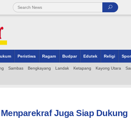
ukum
Peristiwa
Ragam
Budpar
Edutek
Religi
Spor
ng
Sambas
Bengkayang
Landak
Ketapang
Kayong Utara
Sa
 Menparekraf Juga Siap Dukung