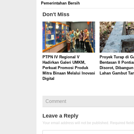
Pemerintahan Bersih
Don't Miss
PTPN IV Regional V
Proyek Turap di G
Hadirkan Galeri UMKM,
Bentasan II Pontia
Perkuat Promosi Produk
Disorot, Dibangun
Mitra Binaan Melalui Inovasi
Lahan Gambut Tan
Digital
Comment
Leave a Reply
Your email address will not be published.
Required fiel