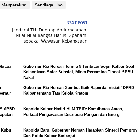
Menparekraf
Sandiaga Uno
NEXT POST
Jenderal TNI Dudung Abdurachman:
Nilai-Nilai Bangsa Harus Dipahami
sebagai Wawasan Kebangsaan
Mutasi
Gubernur Ria Norsan Terima 9 Tuntutan Sopir Kalbar Soal
Kelangkaan Solar Subsidi, Minta Pertamina Tindak SPBU
Nakal
an
Gubernur Ria Norsan Sambut Baik Raperda Inisiatif DPRD
bernur
Kalbar tentang Tata Kelola Kratom
AS APBD
Kapolda Kalbar Hadiri HLM TPID: Kamtibmas Aman,
dapatan
Perkuat Pengawasan Distribusi Pangan dan Energi
n Kubu
Kapolda Baru, Gubernur Norsan Harapkan Sinergi Pemprov
Dan Polda Kalbar Berlanjut