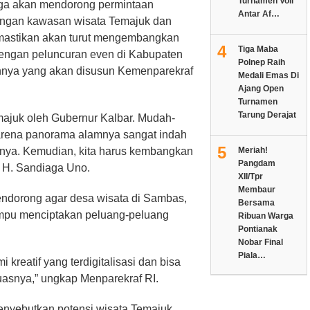
Turnamen Voli
juga akan mendorong permintaan
Antar Af…
angan kawasan wisata Temajuk dan
emastikan akan turut mengembangkan
4
Tiga Maba
dengan peluncuran even di Kabupaten
Polnep Raih
nnya yang akan disusun Kemenparekraf
Medali Emas Di
Ajang Open
Turnamen
Tarung Derajat
majuk oleh Gubernur Kalbar. Mudah-
arena panorama alamnya sangat indah
5
urnya. Kemudian, kita harus kembangkan
Meriah!
Pangdam
r H. Sandiaga Uno.
XII/Tpr
Membaur
endorong agar desa wisata di Sambas,
Bersama
ampu menciptakan peluang-peluang
Ribuan Warga
Pontianak
Nobar Final
Piala…
kreatif yang terdigitalisasi dan bisa
asnya,” ungkap Menparekraf RI.
enyebutkan potensi wisata Temajuk