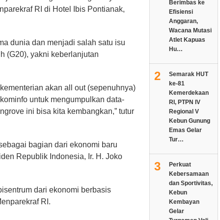
Berimbas ke
parekraf RI di Hotel Ibis Pontianak,
Efisiensi
Anggaran,
Wacana Mutasi
Atlet Kapuas
ma dunia dan menjadi salah satu isu
Hu…
 (G20), yakni keberlanjutan
2
Semarak HUT
ke-81
 kementerian akan all out (sepenuhnya)
Kemerdekaan
kominfo untuk mengumpulkan data-
RI, PTPN IV
grove ini bisa kita kembangkan,” tutur
Regional V
Kebun Gunung
Emas Gelar
Tur…
ebagai bagian dari ekonomi baru
en Republik Indonesia, Ir. H. Joko
3
Perkuat
Kebersamaan
dan Sportivitas,
pisentrum dari ekonomi berbasis
Kebun
Menparekraf RI.
Kembayan
Gelar