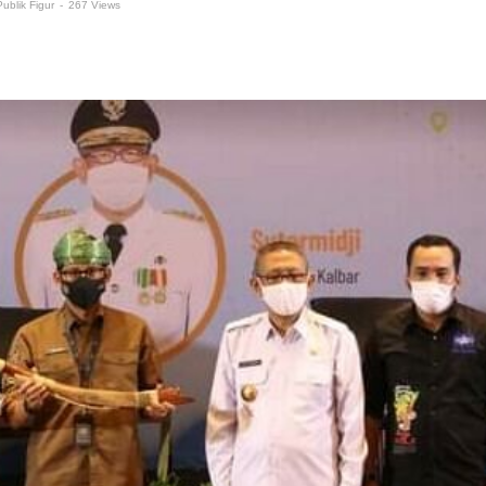
Publik Figur
-
267 Views