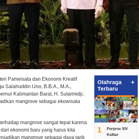
ri Pariwisata dan Ekonomi Kreatif
+
Olahraga
ga Salahuddin Uno, B.B.A., M.A.,
Terbaru
rnur Kalimantan Barat, H. Sutarmidji,
jadikan mangrove sebagai ekowisata
 terhadap mangrove sangat tepat karena
1
Porprov XIV
dari ekonomi baru yang harus kita
Kalbar
enjadikan mangrove sebagai daya tarik