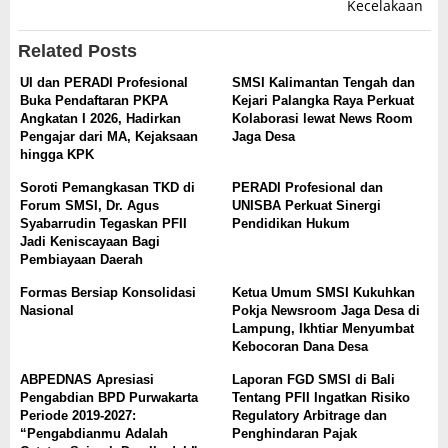
Kecelakaan
Related Posts
UI dan PERADI Profesional
SMSI Kalimantan Tengah dan
Buka Pendaftaran PKPA
Kejari Palangka Raya Perkuat
Angkatan I 2026, Hadirkan
Kolaborasi lewat News Room
Pengajar dari MA, Kejaksaan
Jaga Desa
hingga KPK
Soroti Pemangkasan TKD di
PERADI Profesional dan
Forum SMSI, Dr. Agus
UNISBA Perkuat Sinergi
Syabarrudin Tegaskan PFII
Pendidikan Hukum
Jadi Keniscayaan Bagi
Pembiayaan Daerah
Formas Bersiap Konsolidasi
Ketua Umum SMSI Kukuhkan
Nasional
Pokja Newsroom Jaga Desa di
Lampung, Ikhtiar Menyumbat
Kebocoran Dana Desa
ABPEDNAS Apresiasi
Laporan FGD SMSI di Bali
Pengabdian BPD Purwakarta
Tentang PFII Ingatkan Risiko
Periode 2019-2027:
Regulatory Arbitrage dan
“Pengabdianmu Adalah
Penghindaran Pajak