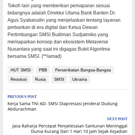
Tokoh lain yang memberikan pemaparan sesuai
bidangnya adalah Direktur Utama Bank Banten Dr.
Agus Syabarudin yang menjelaskan tentang layanan
perbankan di era digital dan Ketua Dewan
Pertimbangan SMSI Budiman Sudjatmiko yang
memaparkan konsep dan ekosistem Metaverse
Nusantara yang saat ini digagas Bukit Algoritma
bersama SMSI. (**/amad)
HUT SMSI
PBB
Perserikatan Bangsa-Bangsa
Resolusi
Rusia
SMSI
Ukraina
Post
PREVIOUS POST
Kerja Sama TNI AD- SMSI Diapresiasi Jenderal Dudung
navigation
Abdurachman
NEXT POST
Jasa Raharja Percepat Penyelesaian Santunan Meninggal
Dunia Kurang Dari 1 Hari 10 Jam Sejak Kejadian