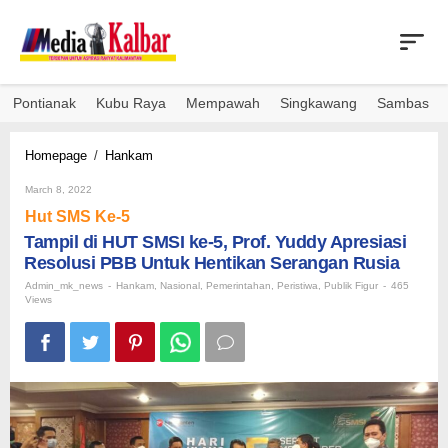
Skip
to
content
Pontianak
Kubu Raya
Mempawah
Singkawang
Sambas
Tampil
Homepage
/
Hankam
di
By
HUT
March 8, 2022
Admin_mk_news
SMSI
Hut SMS Ke-5
ke-
Tampil di HUT SMSI ke-5, Prof. Yuddy Apresiasi
5,
Resolusi PBB Untuk Hentikan Serangan Rusia
Prof.
Yuddy
Admin_mk_news
-
Hankam
,
Nasional
,
Pemerintahan
,
Peristiwa
,
Publik Figur
-
465
Apresiasi
Views
Resolusi
PBB
Untuk
Hentikan
Serangan
Rusia