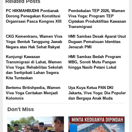
Related Posts
PC HIKMAHBUDHI Pontianak
Pembekalan TEP 2026, Wamen
Dorong Penegakan Konstitusi
Viva Yoga: Program TEP
Organisasi Pasca Kongres XIII
Ciptakan Produktifitas Kawasan
Transmigrasi
CKG Kementrans, Wamen Viva
HMI Sambas Desak Aparat Usut
Yoga: Bentuk Tanggung Jawab
Dugaan Pemalsuan Identitas
Negara atas Hak Sehat Rakyat
Jenazah PMI
Kunjungi Kawasan
HMI Sambas Bedah Program
Transmigrasi di Lahat, Wamen
MBG, Soroti Mutu Pangan
Viva Yoga: Rehabilitas Sekolah
hingga Nasib Petani Lokal
dan Sertipikati Lahan Segera
Kita Tuntaskan
Bertemu Britishpedia, Wamen
Uya Kuya Ketua PAN DKI
Viva Yoga Ceritakan Menjadi
Jakarta, Viva Yoga: Dia Populer
Kolomnis
dan Bergaya Anak Muda
Don't Miss