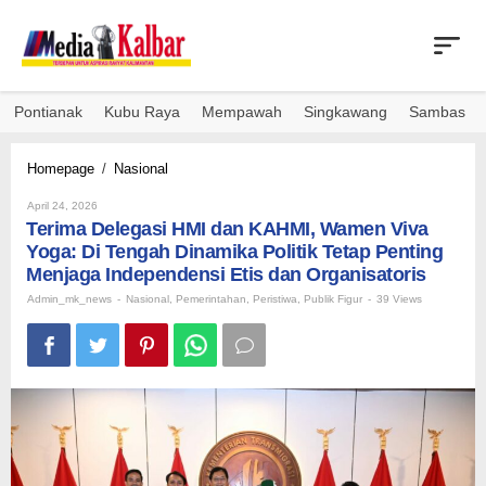
Skip
to
content
Pontianak
Kubu Raya
Mempawah
Singkawang
Sambas
Terima
Homepage
/
Nasional
Delegasi
By
HMI
April 24, 2026
Admin_mk_news
Terima Delegasi HMI dan KAHMI, Wamen Viva
dan
KAHMI,
Yoga: Di Tengah Dinamika Politik Tetap Penting
Wamen
Menjaga Independensi Etis dan Organisatoris
Viva
Admin_mk_news
-
Nasional
,
Pemerintahan
,
Peristiwa
,
Publik Figur
-
39 Views
Yoga:
Di
Tengah
Dinamika
Politik
Tetap
Penting
Menjaga
Independensi
Etis