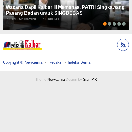
Wacana Dapil Kalbar III Memanas, PATRI Singkawang
Pasang Badan untuk SINGBEBAS
In Politik, Singkawang
|
4 Hours Ago
Copyright © Newkarma
Redaksi
Indeks Berita
Theme
Newkarma
Design by
Gian MR