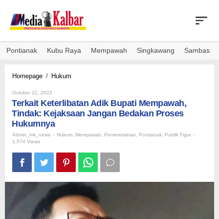
Skip
to
content
Pontianak
Kubu Raya
Mempawah
Singkawang
Sambas
Terkait
Homepage
/
Hukum
Keterlibatan
By
Adik
October 21, 2022
Admin_mk_news
Terkait Keterlibatan Adik Bupati Mempawah,
Bupati
Mempawah,
Tindak: Kejaksaan Jangan Bedakan Proses
Tindak:
Hukumnya
Kejaksaan
Admin_mk_news
-
Hukum
,
Mempawah
,
Pemerintahan
,
Pontianak
,
Publik Figur
-
Jangan
1,574 Views
Bedakan
Proses
Hukumnya