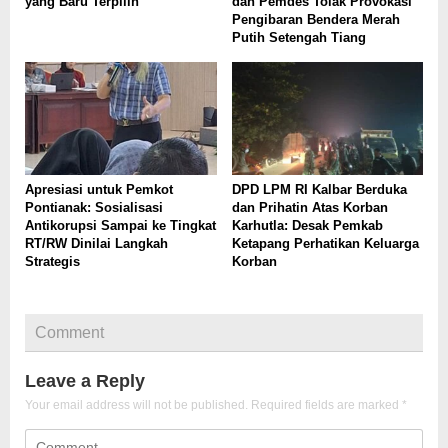
yang Baru Terpilih
dan Pemdes Tolak Provokasi
Pengibaran Bendera Merah
Putih Setengah Tiang
Apresiasi untuk Pemkot
DPD LPM RI Kalbar Berduka
Pontianak: Sosialisasi
dan Prihatin Atas Korban
Antikorupsi Sampai ke Tingkat
Karhutla: Desak Pemkab
RT/RW Dinilai Langkah
Ketapang Perhatikan Keluarga
Strategis
Korban
Comment
Leave a Reply
Your email address will not be published.
Required fields are marked
*