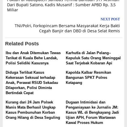
navigation
Dari Bupati Satono, Kadis Musanif : Sumber APBD Rp. 3,5
Miliar
NEXT POST
TNI/Polri, Forkopincam Bersama Masyarakat Kerja Bakti
Cegah Banjir dan DBD di Desa Selat Remis
Related Posts
Ibu dan Anak Ditemukan Tewas
Karhutla di Jalan Pelang–
Terikat di Kuala Behe Landak,
Kepuluk Satu Orang Meninggal
Polisi Selidiki Kasusnya
Saat Terjebak Kobaran Api
Diduga Terlibat Kasus
Kapolda Kalbar Resmikan
Kekerasan Seksual terhadap
Bangunan SPKT Polres
Anak, Perawat RSUD Sekadau
Ketapang
Dilaporkan, Polisi Diminta
Bertindak Cepat
Kurang dari 24 Jam Polsek
Dugaan Intimidasi dan
Manis Mata Berhasil Ungkap
Penganiayaan ke Jurnalis JM:
Kasus Pembunuhan Korban
Kasus WL di Bengkayang Jadi
Orang Hilang di Desa Seguling
Ujian APH, Forum Wartawan
Kawal Proses Hukum