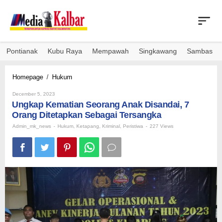
Skip
to
content
Pontianak
Kubu Raya
Mempawah
Singkawang
Sambas
Ungkap
Homepage
/
Hukum
Kematian
By
Seorang
December 5, 2023
Admin_mk_news
Ungkap Kematian Seorang Anak Disandai, 7
Anak
Disandai,
Orang Ditetapkan Sebagai Tersangka
7
Admin_mk_news
-
Hukum
,
Ketapang
,
Kriminal
,
Peristiwa
-
227 Views
Orang
Ditetapkan
Sebagai
Tersangka