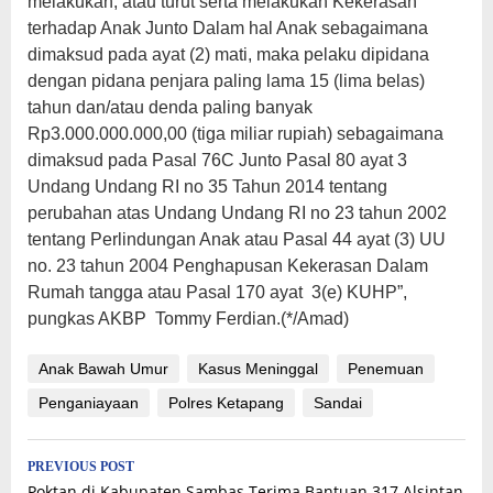
melakukan, atau turut serta melakukan Kekerasan
terhadap Anak Junto Dalam hal Anak sebagaimana
dimaksud pada ayat (2) mati, maka pelaku dipidana
dengan pidana penjara paling lama 15 (lima belas)
tahun dan/atau denda paling banyak
Rp3.000.000.000,00 (tiga miliar rupiah) sebagaimana
dimaksud pada Pasal 76C Junto Pasal 80 ayat 3
Undang Undang RI no 35 Tahun 2014 tentang
perubahan atas Undang Undang RI no 23 tahun 2002
tentang Perlindungan Anak atau Pasal 44 ayat (3) UU
no. 23 tahun 2004 Penghapusan Kekerasan Dalam
Rumah tangga atau Pasal 170 ayat 3(e) KUHP”,
pungkas AKBP Tommy Ferdian.(*/Amad)
Anak Bawah Umur
Kasus Meninggal
Penemuan
Penganiayaan
Polres Ketapang
Sandai
Post
PREVIOUS POST
Poktan di Kabupaten Sambas Terima Bantuan 317 Alsintan