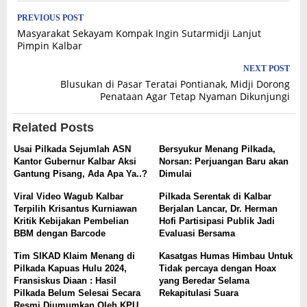
Post
PREVIOUS POST
Masyarakat Sekayam Kompak Ingin Sutarmidji Lanjut
navigation
Pimpin Kalbar
NEXT POST
Blusukan di Pasar Teratai Pontianak, Midji Dorong
Penataan Agar Tetap Nyaman Dikunjungi
Related Posts
Usai Pilkada Sejumlah ASN
Bersyukur Menang Pilkada,
Kantor Gubernur Kalbar Aksi
Norsan: Perjuangan Baru akan
Gantung Pisang, Ada Apa Ya..?
Dimulai
Viral Video Wagub Kalbar
Pilkada Serentak di Kalbar
Terpilih Krisantus Kurniawan
Berjalan Lancar, Dr. Herman
Kritik Kebijakan Pembelian
Hofi Partisipasi Publik Jadi
BBM dengan Barcode
Evaluasi Bersama
Tim SIKAD Klaim Menang di
Kasatgas Humas Himbau Untuk
Pilkada Kapuas Hulu 2024,
Tidak percaya dengan Hoax
Fransiskus Diaan : Hasil
yang Beredar Selama
Pilkada Belum Selesai Secara
Rekapitulasi Suara
Resmi Diumumkan Oleh KPU