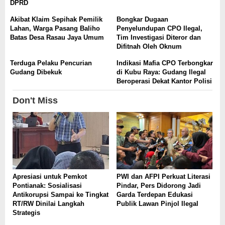
DPRD
Akibat Klaim Sepihak Pemilik
Bongkar Dugaan
Lahan, Warga Pasang Baliho
Penyelundupan CPO Ilegal,
Batas Desa Rasau Jaya Umum
Tim Investigasi Diteror dan
Difitnah Oleh Oknum
Terduga Pelaku Pencurian
Indikasi Mafia CPO Terbongkar
Gudang Dibekuk
di Kubu Raya: Gudang Ilegal
Beroperasi Dekat Kantor Polisi
Don't Miss
Apresiasi untuk Pemkot
PWI dan AFPI Perkuat Literasi
Pontianak: Sosialisasi
Pindar, Pers Didorong Jadi
Antikorupsi Sampai ke Tingkat
Garda Terdepan Edukasi
RT/RW Dinilai Langkah
Publik Lawan Pinjol Ilegal
Strategis