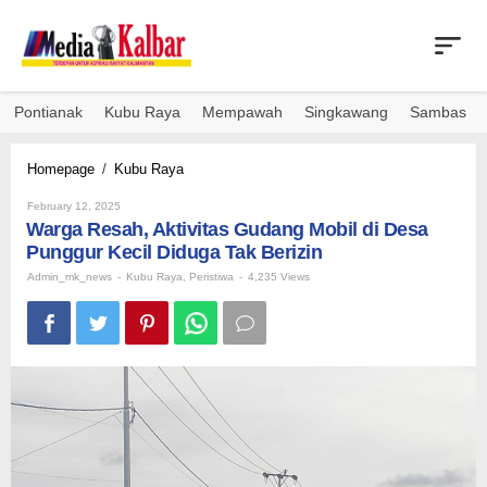
Skip
to
content
Pontianak
Kubu Raya
Mempawah
Singkawang
Sambas
Warga
Homepage
/
Kubu Raya
Resah,
By
Aktivitas
February 12, 2025
Admin_mk_news
Warga Resah, Aktivitas Gudang Mobil di Desa
Gudang
Mobil
Punggur Kecil Diduga Tak Berizin
di
Admin_mk_news
-
Kubu Raya
,
Peristiwa
-
4,235 Views
Desa
Punggur
Kecil
Diduga
Tak
Berizin