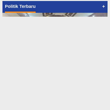
+
Politik Terbaru
Rakerda dan Pelantikan DPC PAN Se-Kota Pontianak,
700 Relawan Ikrar Siap Menangk…
In Peristiwa, Politik, Pontianak, Publik Figur
|
July 29, 2026
Copyright © Newkarma
Redaksi
Indeks Berita