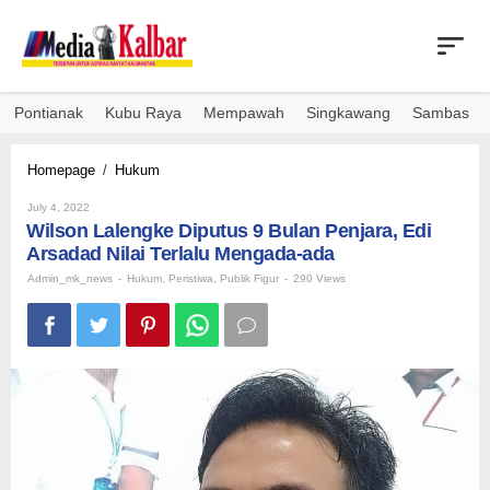
Skip
to
content
Pontianak
Kubu Raya
Mempawah
Singkawang
Sambas
Wilson
Homepage
/
Hukum
Lalengke
By
Diputus
July 4, 2022
Admin_mk_news
Wilson Lalengke Diputus 9 Bulan Penjara, Edi
9
Bulan
Arsadad Nilai Terlalu Mengada-ada
Penjara,
Admin_mk_news
-
Hukum
,
Peristiwa
,
Publik Figur
-
290 Views
Edi
Arsadad
Nilai
Terlalu
Mengada-
ada