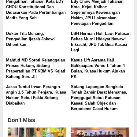
Pengalihan ‎Tahanan Kota EDY
Edy Chow Menjadi Tahanan
CHOU Konstitutional Dan
Kota, Kejati Kalbar:
Didasarkan Pada Pertimbangan
Sepenuhnya Kewenangan
Medis Yang Sah
Hakim, JPU Laksanakan
Penetapan Pengadilan
Dokter Tifa Menang,
LBH Herman Hofi Law: Putusan
Pengadilan Ijazah Jokowi
Bebas Murni Hidayat Nawawi
Dihentikan
Inkracht, JPU Tak Bisa Kasasi
Lagi
Mahfud MD Soroti Kejanggalan
Kasus Lift Asrama Haji
Proses Hukum, Sidang
Balikpapan: Vonis 1 Tahun 4
Praperadilan PT.KBM VS Kejati
Bulan, Kuasa Hukum Ajukan
Kalteng Seru..!!!
PK
Jaksa Tuntut Irwan Perangin-
Sidang Lapangan Sengketa
angin 1,5 Tahun Penjara, Kuasa
Tanah Bansir Darat Memanas,
Hukum Sebut Fakta Sidang
Penggugat Sebut Putusan
Diabaikan
Kasasi Salah Objek dan
Berpotensi Cacat Hukum
Don't Miss