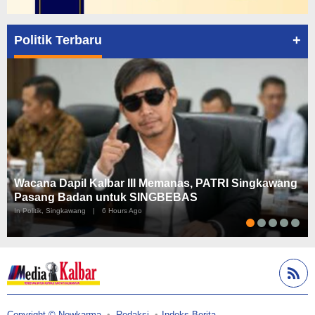
+
Politik Terbaru
Wacana Dapil Kalbar III Memanas, PATRI Singkawang
Pasang Badan untuk SINGBEBAS
In Politik, Singkawang
|
6 Hours Ago
Copyright © Newkarma
Redaksi
Indeks Berita