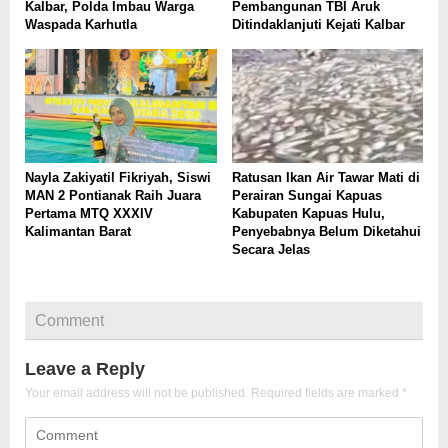
Kalbar, Polda Imbau Warga
Pembangunan TBI Aruk
Waspada Karhutla
Ditindaklanjuti Kejati Kalbar
Nayla Zakiyatil Fikriyah, Siswi
Ratusan Ikan Air Tawar Mati di
MAN 2 Pontianak Raih Juara
Perairan Sungai Kapuas
Pertama MTQ XXXIV
Kabupaten Kapuas Hulu,
Kalimantan Barat
Penyebabnya Belum Diketahui
Secara Jelas
Comment
Leave a Reply
Your email address will not be published.
Required fields are marked
*