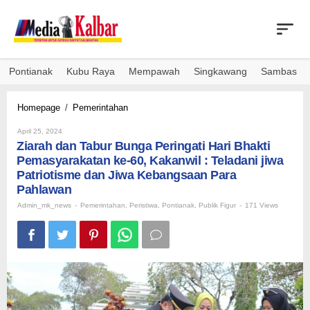
Skip
to
content
Pontianak
Kubu Raya
Mempawah
Singkawang
Sambas
Ziarah
Homepage
/
Pemerintahan
dan
By
Tabur
April 25, 2024
Admin_mk_news
Ziarah dan Tabur Bunga Peringati Hari Bhakti
Bunga
Peringati
Pemasyarakatan ke-60, Kakanwil : Teladani jiwa
Hari
Patriotisme dan Jiwa Kebangsaan Para
Bhakti
Pahlawan
Pemasyarakatan
Admin_mk_news
-
Pemerintahan
,
ke-
Peristiwa
,
Pontianak
,
Publik Figur
-
171 Views
60,
Kakanwil
:
Teladani
jiwa
Patriotisme
dan
Jiwa