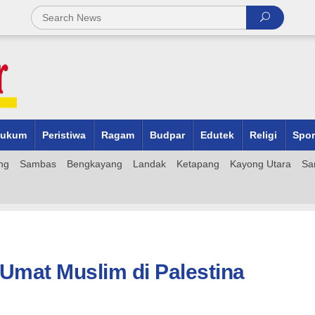
ukum
Peristiwa
Ragam
Budpar
Edutek
Religi
Spor
ng
Sambas
Bengkayang
Landak
Ketapang
Kayong Utara
Sa
Umat Muslim di Palestina