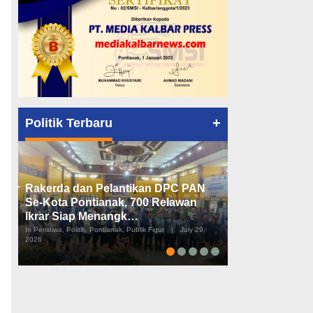
+
Politik Terbaru
Rakerda dan Pelantikan DPC PAN
Peta Politik K
Se-Kota Pontianak, 700 Relawan
Tiga Dapil da
Ikrar Siap Menangk…
Diusulkan
In Peristiwa, Politik, Pontianak, Publik Figur
|
July 29,
In Pemerintahan, Perist
2026
2026