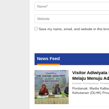
Save my name, email, and website in this bro
News Feed
Visitor Adiwiyat
Melaju Menuju Ad
Eduktek
,
Pemerintahan
,
Peristi
Pontianak, Media Kalb
Kehutanan (DLHK) Provi