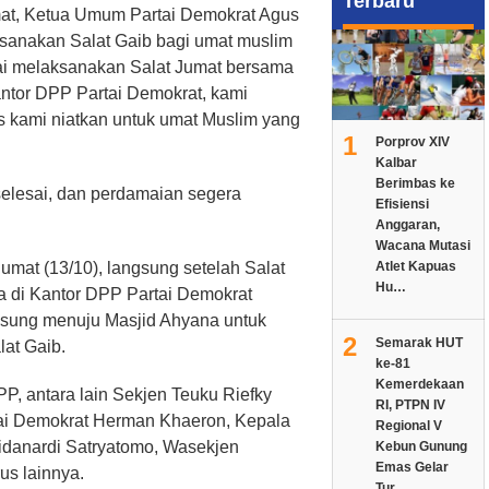
Terbaru
at, Ketua Umum Partai Demokrat Agus
sanakan Salat Gaib bagi umat muslim
Usai melaksanakan Salat Jumat bersama
antor DPP Partai Demokrat, kami
 kami niatkan untuk umat Muslim yang
1
Porprov XIV
Kalbar
Berimbas ke
selesai, dan perdamaian segera
Efisiensi
Anggaran,
Wacana Mutasi
Jumat (13/10), langsung setelah Salat
Atlet Kapuas
Hu…
a di Kantor DPP Partai Demokrat
sung menuju Masjid Ahyana untuk
2
Semarak HUT
at Gaib.
ke-81
Kemerdekaan
, antara lain Sekjen Teuku Riefky
RI, PTPN IV
i Demokrat Herman Khaeron, Kepala
Regional V
idanardi Satryatomo, Wasekjen
Kebun Gunung
Emas Gelar
us lainnya.
Tur…