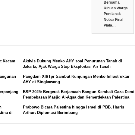
Bersama
Ribuan Warga
Pontianak
Nobar Final
Piala…
at Kecam
Aktivis Dukung Menko AHY soal Penurunan Tanah di
Jakarta, Ajak Warga Stop Eksploitasi Air Tanah
bangunan
Pangdam XII/Tpr Sambut Kunjungan Menko Infrastruktur
AHY di Singkawang
Terpanjang
BSP 2025: Bergerak Berjamaah Bangun Kembali Gaza Demi
Pembebasan Masjid Al-Aqsa dan Kemerdekaan Palestina
n
Prabowo Bicara Palestina hingga Israel di PBB, Harris
tina di
Arthur: Diplomasi Berimbang