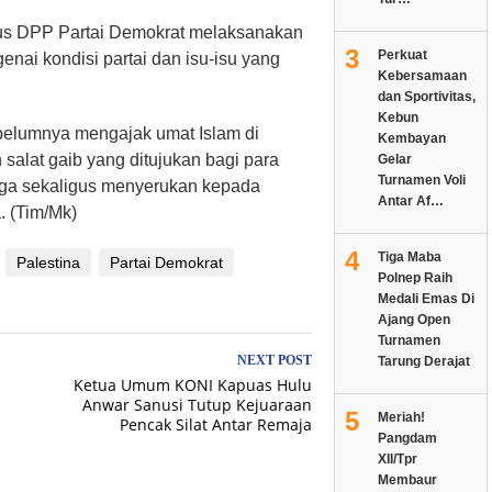
rus DPP Partai Demokrat melaksanakan
3
Perkuat
nai kondisi partai dan isu-isu yang
Kebersamaan
dan Sportivitas,
Kebun
belumnya mengajak umat Islam di
Kembayan
salat gaib yang ditujukan bagi para
Gelar
Turnamen Voli
juga sekaligus menyerukan kepada
Antar Af…
. (Tim/Mk)
4
Tiga Maba
Palestina
Partai Demokrat
Polnep Raih
Medali Emas Di
Ajang Open
Turnamen
NEXT POST
Tarung Derajat
Ketua Umum KONI Kapuas Hulu
Anwar Sanusi Tutup Kejuaraan
5
Meriah!
Pencak Silat Antar Remaja
Pangdam
XII/Tpr
Membaur