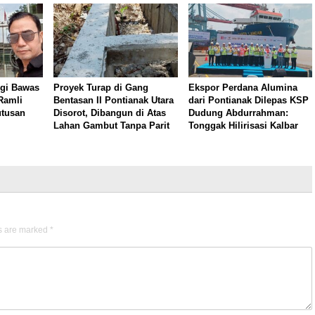
gi Bawas
Proyek Turap di Gang
Ekspor Perdana Alumina
Ramli
Bentasan II Pontianak Utara
dari Pontianak Dilepas KSP
utusan
Disorot, Dibangun di Atas
Dudung Abdurrahman:
Lahan Gambut Tanpa Parit
Tonggak Hilirisasi Kalbar
ds are marked
*