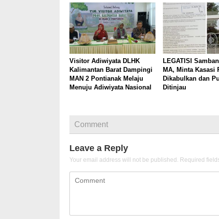
Visitor Adiwiyata DLHK
LEGATISI Samban
Kalimantan Barat Dampingi
MA, Minta Kasasi 
MAN 2 Pontianak Melaju
Dikabulkan dan P
Menuju Adiwiyata Nasional
Ditinjau
Comment
Leave a Reply
Your email address will not be published.
Required fiel