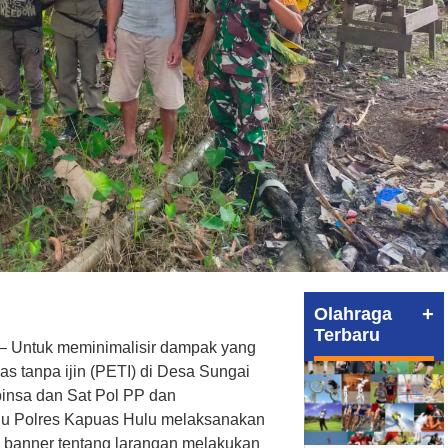
+
Olahraga
Terbaru
 – Untuk meminimalisir dampak yang
s tanpa ijin (PETI) di Desa Sungai
insa dan Sat Pol PP dan
lu Polres Kapuas Hulu melaksanakan
banner tentang larangan melakukan