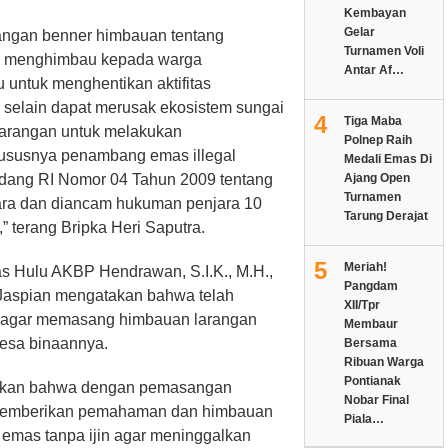
Kembayan
Gelar
ngan benner himbauan tentang
Turnamen Voli
aya menghimbau kepada warga
Antar Af…
untuk menghentikan aktifitas
selain dapat merusak ekosistem sungai
4
Tiga Maba
larangan untuk melakukan
Polnep Raih
hususnya penambang emas illegal
Medali Emas Di
Ajang Open
ndang RI Nomor 04 Tahun 2009 tentang
Turnamen
ara dan diancam hukuman penjara 10
Tarung Derajat
” terang Bripka Heri Saputra.
5
Meriah!
as Hulu AKBP Hendrawan, S.I.K., M.H.,
Pangdam
 Jaspian mengatakan bahwa telah
XII/Tpr
 agar memasang himbauan larangan
Membaur
desa binaannya.
Bersama
Ribuan Warga
Pontianak
atakan bahwa dengan pemasangan
Nobar Final
k memberikan pemahaman dan himbauan
Piala…
emas tanpa ijin agar meninggalkan