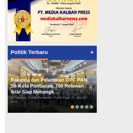
+
Politik Terbaru
Rakerda dan Pelantikan DPC PAN
Peta Politik K
Se-Kota Pontianak, 700 Relawan
Tiga Dapil da
Ikrar Siap Menangk…
Diusulkan
In Peristiwa, Politik, Pontianak, Publik Figur
|
July 29,
In Pemerintahan, Perist
2026
2026