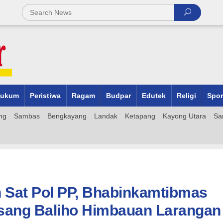
ukum
Peristiwa
Ragam
Budpar
Edutek
Religi
Spor
ng
Sambas
Bengkayang
Landak
Ketapang
Kayong Utara
Sa
 Sat Pol PP, Bhabinkamtibmas
sang Baliho Himbauan Larangan