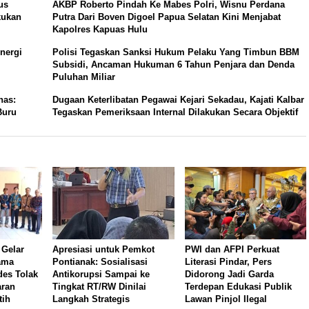
us
AKBP Roberto Pindah Ke Mabes Polri, Wisnu Perdana
akukan
Putra Dari Boven Digoel Papua Selatan Kini Menjabat
Kapolres Kapuas Hulu
nergi
Polisi Tegaskan Sanksi Hukum Pelaku Yang Timbun BBM
Subsidi, Ancaman Hukuman 6 Tahun Penjara dan Denda
Puluhan Miliar
nas:
Dugaan Keterlibatan Pegawai Kejari Sekadau, Kajati Kalbar
Buru
Tegaskan Pemeriksaan Internal Dilakukan Secara Objektif
 Gelar
Apresiasi untuk Pemkot
PWI dan AFPI Perkuat
ama
Pontianak: Sosialisasi
Literasi Pindar, Pers
es Tolak
Antikorupsi Sampai ke
Didorong Jadi Garda
aran
Tingkat RT/RW Dinilai
Terdepan Edukasi Publik
tih
Langkah Strategis
Lawan Pinjol Ilegal