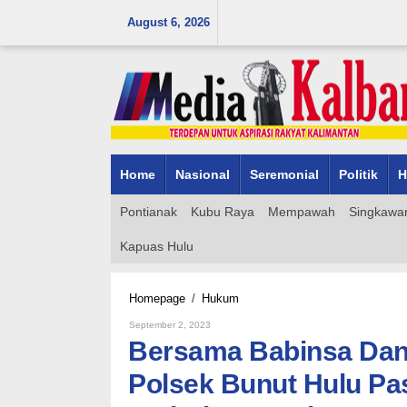
Skip
August 6, 2026
to
content
Home
Nasional
Seremonial
Politik
H
Pontianak
Kubu Raya
Mempawah
Singkawa
Kapuas Hulu
Bersama
Homepage
/
Hukum
Babinsa
By
September 2, 2023
Dan
Admin_mk_news
Bersama Babinsa Dan
Sat
Pol
Polsek Bunut Hulu Pa
PP,
Bhabinkamtibmas