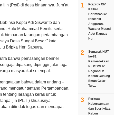
1
Porprov XIV
ijin (Peti) di desa binaannya, Jum’at
Kalbar
Berimbas ke
Efisiensi
a Babinsa Koptu Adi Siswanto dan
Anggaran,
unut Hulu Muhammad Pemilu serta
Wacana Mutasi
Atlet Kapuas
uk himbauan larangan pertambangan
Hu…
 saya Desa Sungai Besar,” kata
u Bripka Heri Saputra.
2
Semarak HUT
ke-81
putra bahwa pemasangan benner
Kemerdekaan
engaja dipasang dipinggir jalan agar
RI, PTPN IV
 warga masyarakat setempat.
Regional V
Kebun Gunung
Emas Gelar
a mengatakan bahwa dalam undang –
Tur…
yang mengatur tentang Pertambangan,
n tentang larangan keras untuk
3
Perkuat
tanpa ijin (PETI) khususnya
Kebersamaan
 akan ditindak tegas dan mendapat
dan Sportivitas,
Kebun