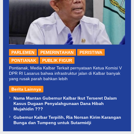
PARLEMEN
PEMERINTAHAN
PERISTIWA
PONTIANAK
PUBLIK FIGUR
Pontianak, Media Kalbar Terkait pernyataan Ketua Komisi V
DPR RI Lasarus bahwa infrastruktur jalan di Kalbar banyak
yang rusak parah bahkan lebih
Berita Lainnya
Nama Mantan Gubernur Kalbar Ikut Terseret Dalam
Kasus Dugaan Penyalahgunaan Dana Hibah
Mujahidin ???
Gubernur Kalbar Terpilih, Ria Norsan Kirim Karangan
Bunga dan Tumpeng untuk Sutarmidji