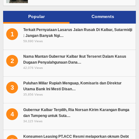
Popular
Comments
Terkait Pernyataan Lasarus Jalan Rusak Di Kalbar, Sutarmidji
1
: Jangan Banyak Ngi…
59,690 Views
Nama Mantan Gubernur Kalbar Ikut Terseret Dalam Kasus
2
Dugaan Penyalahgunaan Dana…
42,076 Views
Puluhan Miliar Rupiah Menguap, Komisaris dan Direktur
3
Utama Bank Ini Mesti Disan…
35,856 Views
Gubernur Kalbar Terpilih, Ria Norsan Kirim Karangan Bunga
4
dan Tumpeng untuk Suta…
34,115 Views
Konsumen Leasing PT.ACC Resmi melaporkan oknum Debt