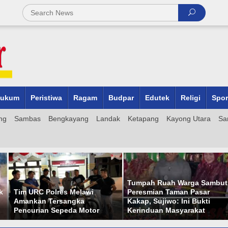
ukum
Peristiwa
Ragam
Budpar
Edutek
Religi
Spor
ng
Sambas
Bengkayang
Landak
Ketapang
Kayong Utara
Sa
Tumpah Ruah Warga Sambut
Visitor Adiwiyata DLHK
i
Peresmian Taman Pasar
Kalimantan Barat Damp
Kakap, Sujiwo: Ini Bukti
MAN 2 Pontianak Mela
or
Kerinduan Masyarakat
Menuju Adiwiyata Nasi