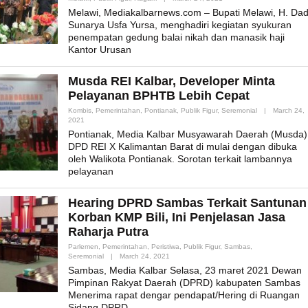
Admin_mk_news
Melawi, Mediakalbarnews.com – Bupati Melawi, H. Dad
Sunarya Usfa Yursa, menghadiri kegiatan syukuran
penempatan gedung balai nikah dan manasik haji
Kantor Urusan
Musda REI Kalbar, Developer Minta
Pelayanan BPHTB Lebih Cepat
Kombis
,
Pemerintahan
,
Pontianak
,
Publik Figur
,
Seremonial
|
March 24,
By
2021
Admin_mk_news
Pontianak, Media Kalbar Musyawarah Daerah (Musda)
DPD REI X Kalimantan Barat di mulai dengan dibuka
oleh Walikota Pontianak. Sorotan terkait lambannya
pelayanan
Hearing DPRD Sambas Terkait Santunan
Korban KMP Bili, Ini Penjelasan Jasa
Raharja Putra
Parlemen
,
Pemerintahan
,
Peristiwa
,
Publik Figur
,
Sambas
,
By
Seremonial
|
March 24, 2021
Admin_mk_news
Sambas, Media Kalbar Selasa, 23 maret 2021 Dewan
Pimpinan Rakyat Daerah (DPRD) kabupaten Sambas
Menerima rapat dengar pendapat/Hering di Ruangan
Sidang DPRD