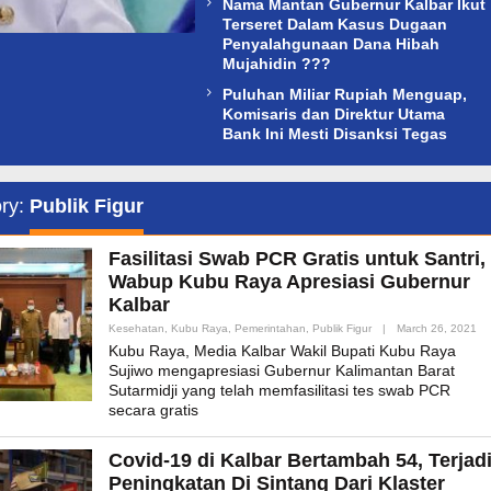
Nama Mantan Gubernur Kalbar Ikut
Terseret Dalam Kasus Dugaan
Penyalahgunaan Dana Hibah
Mujahidin ???
Puluhan Miliar Rupiah Menguap,
Komisaris dan Direktur Utama
Bank Ini Mesti Disanksi Tegas
ry:
Publik Figur
Fasilitasi Swab PCR Gratis untuk Santri,
Wabup Kubu Raya Apresiasi Gubernur
Kalbar
By
Kesehatan
,
Kubu Raya
,
Pemerintahan
,
Publik Figur
|
March 26, 2021
Ad
Kubu Raya, Media Kalbar Wakil Bupati Kubu Raya
Sujiwo mengapresiasi Gubernur Kalimantan Barat
Sutarmidji yang telah memfasilitasi tes swab PCR
secara gratis
Covid-19 di Kalbar Bertambah 54, Terjad
Peningkatan Di Sintang Dari Klaster