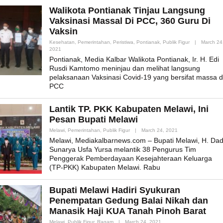
Walikota Pontianak Tinjau Langsung
Vaksinasi Massal Di PCC, 360 Guru Di
Vaksin
Kesehatan
,
Pemerintahan
,
Peristiwa
,
Pontianak
,
Publik Figur
|
March 24
By
2021
Admin_mk_news
Pontianak, Media Kalbar Walikota Pontianak, Ir. H. Edi
Rusdi Kamtomo meninjau dan melihat langsung
pelaksanaan Vaksinasi Covid-19 yang bersifat massa d
PCC
Lantik TP. PKK Kabupaten Melawi, Ini
Pesan Bupati Melawi
By
Melawi
,
Pemerintahan
,
Publik Figur
|
March 24, 2021
Admin_mk_news
Melawi, Mediakalbarnews.com – Bupati Melawi, H. Dad
Sunarya Usfa Yursa melantik 38 Pengurus Tim
Penggerak Pemberdayaan Kesejahteraan Keluarga
(TP-PKK) Kabupaten Melawi. Rabu
Bupati Melawi Hadiri Syukuran
Penempatan Gedung Balai Nikah dan
Manasik Haji KUA Tanah Pinoh Barat
By
Melawi
,
Publik Figur
,
Ragam
|
March 24, 2021