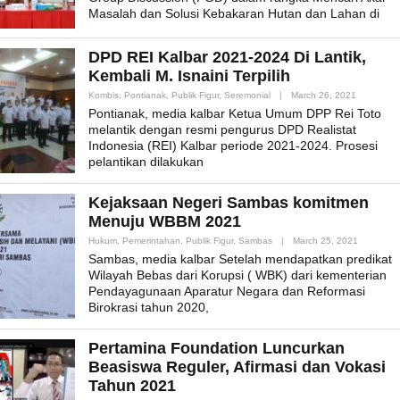
Masalah dan Solusi Kebakaran Hutan dan Lahan di
DPD REI Kalbar 2021-2024 Di Lantik,
Kembali M. Isnaini Terpilih
By
Kombis
,
Pontianak
,
Publik Figur
,
Seremonial
|
March 26, 2021
Admin_mk
Pontianak, media kalbar Ketua Umum DPP Rei Toto
melantik dengan resmi pengurus DPD Realistat
Indonesia (REI) Kalbar periode 2021-2024. Prosesi
pelantikan dilakukan
Kejaksaan Negeri Sambas komitmen
Menuju WBBM 2021
By
Hukum
,
Pemerintahan
,
Publik Figur
,
Sambas
|
March 25, 2021
Admin_mk
Sambas, media kalbar Setelah mendapatkan predikat
Wilayah Bebas dari Korupsi ( WBK) dari kementerian
Pendayagunaan Aparatur Negara dan Reformasi
Birokrasi tahun 2020,
Pertamina Foundation Luncurkan
Beasiswa Reguler, Afirmasi dan Vokasi
Tahun 2021