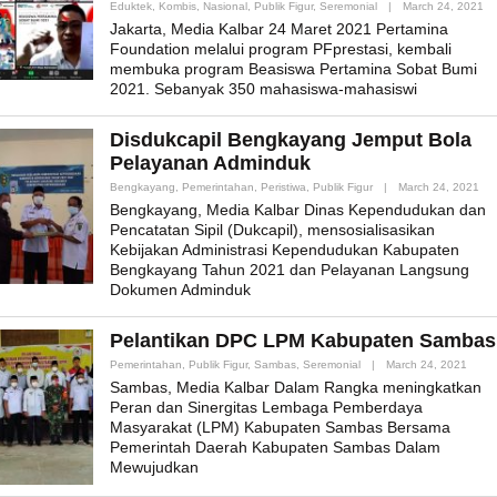
By
Eduktek
,
Kombis
,
Nasional
,
Publik Figur
,
Seremonial
|
March 24, 2021
Ad
Jakarta, Media Kalbar 24 Maret 2021 Pertamina
Foundation melalui program PFprestasi, kembali
membuka program Beasiswa Pertamina Sobat Bumi
2021. Sebanyak 350 mahasiswa-mahasiswi
Disdukcapil Bengkayang Jemput Bola
Pelayanan Adminduk
By
Bengkayang
,
Pemerintahan
,
Peristiwa
,
Publik Figur
|
March 24, 2021
Adm
Bengkayang, Media Kalbar Dinas Kependudukan dan
Pencatatan Sipil (Dukcapil), mensosialisasikan
Kebijakan Administrasi Kependudukan Kabupaten
Bengkayang Tahun 2021 dan Pelayanan Langsung
Dokumen Adminduk
Pelantikan DPC LPM Kabupaten Sambas
By
Pemerintahan
,
Publik Figur
,
Sambas
,
Seremonial
|
March 24, 2021
Admi
Sambas, Media Kalbar Dalam Rangka meningkatkan
Peran dan Sinergitas Lembaga Pemberdaya
Masyarakat (LPM) Kabupaten Sambas Bersama
Pemerintah Daerah Kabupaten Sambas Dalam
Mewujudkan