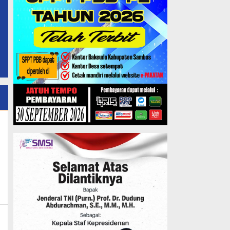
min_mk_news
i