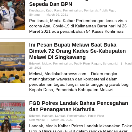
Sepeda Dan BPN
Kesehatan
,
Kubu Raya
,
Pemerintahan
,
Pontianak
,
Publik Figur
,
By
Sintang
|
March 26, 2021
Admin_mk_news
Pontianak, Media Kalbar Perkembangan kasus virus
corona Atau Covid-19 di Kalimantan Barat hari ini 26
Maret 2021 ada penambahan 54 Kasus Konfirmasi
Ini Pesan Bupati Melawi Saat Buka
Bimtek 72 Orang Kades Se-Kabupaten
Melawi Di Singkawang
Eduktek
,
Melawi
,
Pemerintahan
,
Publik Figur
,
Ragam
,
Seremonial
|
Marc
By
26, 2021
Admin_mk_news
Melawi, Mediakalbarnews.com – Dalam rangka
meningkatkan wawasan dan kompetensi dalam
pendalaman tugas, fungsi, serta tanggung jawab bagi
Kepala Desa, Pemerintah Kabupaten Melawi
FGD Polres Landak Bahas Pencegahan
dan Penanganan Karhutla
Eduktek
,
Hankam
,
Landak
,
Pemerintahan
,
Publik Figur
,
By
Seremonial
|
March 26, 2021
Admin_mk_news
Landak, Media Kalbar Polres Landak laksanakan Foku
Group Discussion (FGD) dalam rangka Mencari Akar