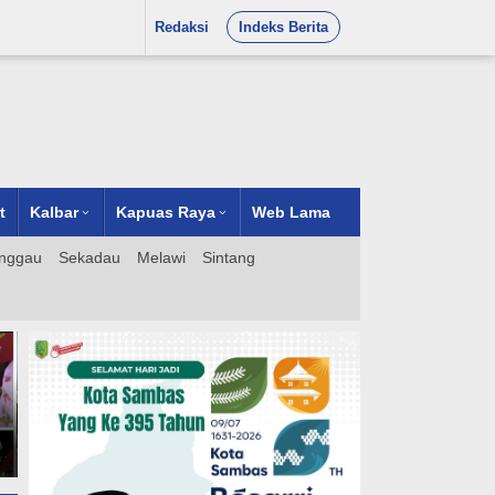
Redaksi
Indeks Berita
t
Kalbar
Kapuas Raya
Web Lama
nggau
Sekadau
Melawi
Sintang
ingi
ju
onal