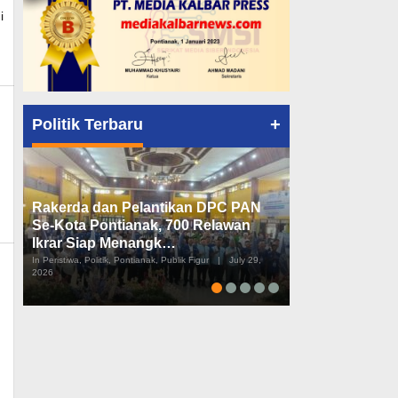
i
+
Politik Terbaru
Rakerda dan Pelantikan DPC PAN
Peta Politik K
Se-Kota Pontianak, 700 Relawan
Tiga Dapil da
Ikrar Siap Menangk…
Diusulkan
In Peristiwa, Politik, Pontianak, Publik Figur
|
July 29,
In Pemerintahan, Perist
2026
2026