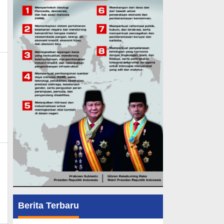
min_mk_news
in_mk_news
n_mk_news
Berita Terbaru