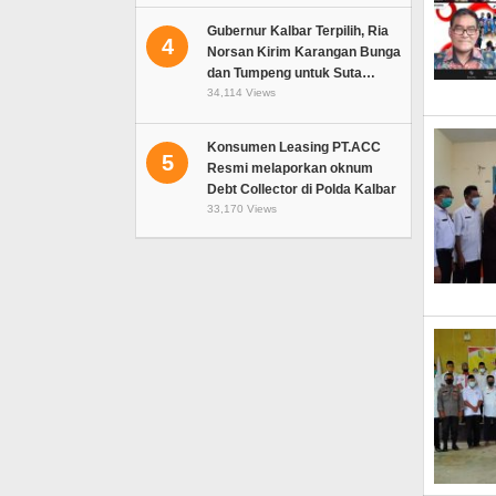
Gubernur Kalbar Terpilih, Ria
4
Norsan Kirim Karangan Bunga
dan Tumpeng untuk Suta…
34,114 Views
Konsumen Leasing PT.ACC
5
Resmi melaporkan oknum
Debt Collector di Polda Kalbar
33,170 Views