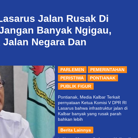
Lasarus Jalan Rusak Di
: Jangan Banyak Ngigau,
 Jalan Negara Dan
PARLEMEN
PEMERINTAHAN
PERISTIWA
PONTIANAK
PUBLIK FIGUR
Pontianak, Media Kalbar Terkait
pernyataan Ketua Komisi V DPR RI
Lasarus bahwa infrastruktur jalan di
Kalbar banyak yang rusak parah
bahkan lebih
Berita Lainnya