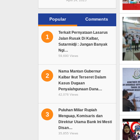
April 14, 2025
Popular
Comments
Terkait Pernyataan Lasarus
1
Jalan Rusak Di Kalbar,
Sutarmidji : Jangan Banyak
Ngi…
59,690 Views
Nama Mantan Gubernur
2
Kalbar Ikut Terseret Dalam
Kasus Dugaan
Penyalahgunaan Dana…
42,076 Views
Puluhan Miliar Rupiah
3
Menguap, Komisaris dan
Direktur Utama Bank Ini Mesti
Disan…
35,855 Views