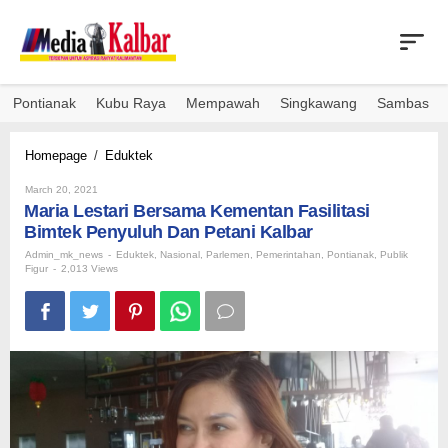
Skip
to
content
Pontianak
Kubu Raya
Mempawah
Singkawang
Sambas
Maria
Homepage
/
Eduktek
Lestari
By
Bersama
March 20, 2021
Admin_mk_news
Maria Lestari Bersama Kementan Fasilitasi
Kementan
Fasilitasi
Bimtek Penyuluh Dan Petani Kalbar
Bimtek
Admin_mk_news
-
Eduktek
,
Nasional
,
Parlemen
,
Pemerintahan
,
Pontianak
,
Publik
Penyuluh
Figur
-
2,013 Views
Dan
Petani
Kalbar