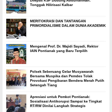
Dilepas KSP Dudung Abdurrahman:
Tonggak Hilirisasi Kalbar
MERITOKRASI DAN TANTANGAN
PRIMORDIALISME DALAM DUNIA AKADEMIK
Mengenal Prof. Dr. Wajidi Sayadi, Rektor
IAIN Pontianak yang Baru Terpilih
Polsek Seberuang Gelar Musyawarah
Bersama Muspika dan Pemdes Tolak
Provokasi Pengibaran Bendera Merah Putih
Setengah Tiang
Apresiasi untuk Pemkot Pontianak:
Sosialisasi Antikorupsi Sampai ke Tingkat
RT/RW Dinilai Langkah Strategis