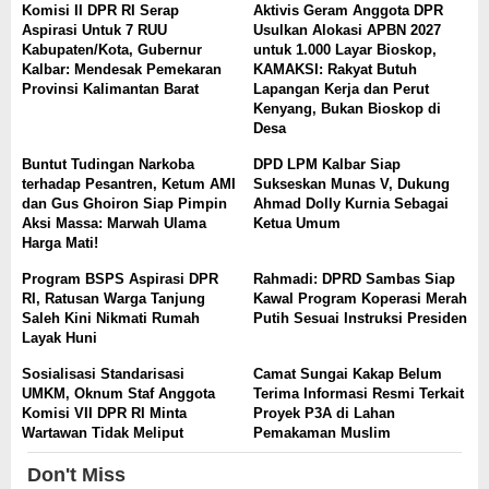
Komisi II DPR RI Serap
Aktivis Geram Anggota DPR
Aspirasi Untuk 7 RUU
Usulkan Alokasi APBN 2027
Kabupaten/Kota, Gubernur
untuk 1.000 Layar Bioskop,
Kalbar: Mendesak Pemekaran
KAMAKSI: Rakyat Butuh
Provinsi Kalimantan Barat
Lapangan Kerja dan Perut
Kenyang, Bukan Bioskop di
Desa
Buntut Tudingan Narkoba
DPD LPM Kalbar Siap
terhadap Pesantren, Ketum AMI
Sukseskan Munas V, Dukung
dan Gus Ghoiron Siap Pimpin
Ahmad Dolly Kurnia Sebagai
Aksi Massa: Marwah Ulama
Ketua Umum
Harga Mati!
Program BSPS Aspirasi DPR
Rahmadi: DPRD Sambas Siap
RI, Ratusan Warga Tanjung
Kawal Program Koperasi Merah
Saleh Kini Nikmati Rumah
Putih Sesuai Instruksi Presiden
Layak Huni
Sosialisasi Standarisasi
Camat Sungai Kakap Belum
UMKM, Oknum Staf Anggota
Terima Informasi Resmi Terkait
Komisi VII DPR RI Minta
Proyek P3A di Lahan
Wartawan Tidak Meliput
Pemakaman Muslim
Don't Miss