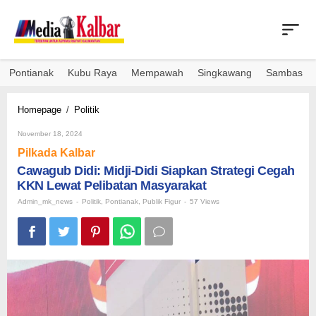
Skip
to
content
Pontianak
Kubu Raya
Mempawah
Singkawang
Sambas
Cawagub
Homepage
/
Politik
Didi:
By
Midji-
November 18, 2024
Admin_mk_news
Didi
Pilkada Kalbar
Siapkan
Cawagub Didi: Midji-Didi Siapkan Strategi Cegah
Strategi
KKN Lewat Pelibatan Masyarakat
Cegah
KKN
Admin_mk_news
-
Politik
,
Pontianak
,
Publik Figur
-
57 Views
Lewat
Pelibatan
Masyarakat