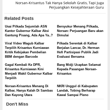
Norsan-Krisantus Tak Hanya Sekolah Gratis, Tapi Juga
Perjuangkan Kesejahteraan Guru
Related Posts
Usai Pilkada Sejumlah ASN
Bersyukur Menang Pilkada,
Kantor Gubernur Kalbar Aksi
Norsan: Perjuangan Baru akan
Gantung Pisang, Ada Apa Ya..?
Dimulai
Viral Video Wagub Kalbar
Pilkada Serentak di Kalbar
Terpilih Krisantus Kurniawan
Berjalan Lancar, Dr. Herman
Kritik Kebijakan Pembelian
Hofi Partisipasi Publik Jadi
BBM dengan Barcode
Evaluasi Bersama
Gagal Kembali Ke DPR,
Bang Midji Ucapkan Selamat
Krisantus Kurniawan Kini
Kepada Pasangan Norsan-
Menjadi Wakil Gubernur Kalbar
Krisantus
Terpilih
Norsan-Krisantus Menang Di
NKRI Unggul di Kabupaten
Kalbar, Hanya Kalah Di Sambas
Landak, Tobing Berharap
Dan Kayong Utara
Kawal Sampai Pleno
Don't Miss