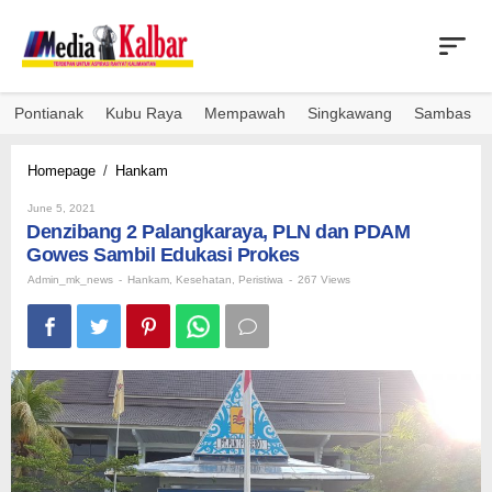
Skip
to
content
Pontianak
Kubu Raya
Mempawah
Singkawang
Sambas
Denzibang
Homepage
/
Hankam
2
By
Palangkaraya,
June 5, 2021
Admin_mk_news
Denzibang 2 Palangkaraya, PLN dan PDAM
PLN
dan
Gowes Sambil Edukasi Prokes
PDAM
Admin_mk_news
-
Hankam
,
Kesehatan
,
Peristiwa
-
267 Views
Gowes
Sambil
Edukasi
Prokes