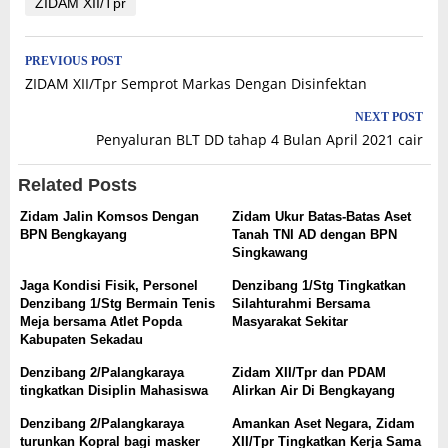
ZIDAM XII/Tpr
Post
PREVIOUS POST
ZIDAM XII/Tpr Semprot Markas Dengan Disinfektan
navigation
NEXT POST
Penyaluran BLT DD tahap 4 Bulan April 2021 cair
Related Posts
Zidam Jalin Komsos Dengan
Zidam Ukur Batas-Batas Aset
BPN Bengkayang
Tanah TNI AD dengan BPN
Singkawang
Jaga Kondisi Fisik, Personel
Denzibang 1/Stg Tingkatkan
Denzibang 1/Stg Bermain Tenis
Silahturahmi Bersama
Meja bersama Atlet Popda
Masyarakat Sekitar
Kabupaten Sekadau
Denzibang 2/Palangkaraya
Zidam XII/Tpr dan PDAM
tingkatkan Disiplin Mahasiswa
Alirkan Air Di Bengkayang
Denzibang 2/Palangkaraya
Amankan Aset Negara, Zidam
turunkan Kopral bagi masker
XII/Tpr Tingkatkan Kerja Sama