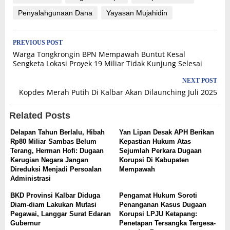
Penyalahgunaan Dana
Yayasan Mujahidin
Post
PREVIOUS POST
Warga Tongkrongin BPN Mempawah Buntut Kesal
navigation
Sengketa Lokasi Proyek 19 Miliar Tidak Kunjung Selesai
NEXT POST
Kopdes Merah Putih Di Kalbar Akan Dilaunching Juli 2025
Related Posts
Delapan Tahun Berlalu, Hibah
Yan Lipan Desak APH Berikan
Rp80 Miliar Sambas Belum
Kepastian Hukum Atas
Terang, Herman Hofi: Dugaan
Sejumlah Perkara Dugaan
Kerugian Negara Jangan
Korupsi Di Kabupaten
Direduksi Menjadi Persoalan
Mempawah
Administrasi
BKD Provinsi Kalbar Diduga
Pengamat Hukum Soroti
Diam-diam Lakukan Mutasi
Penanganan Kasus Dugaan
Pegawai, Langgar Surat Edaran
Korupsi LPJU Ketapang:
Gubernur
Penetapan Tersangka Tergesa-