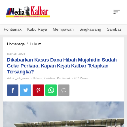
Skip
to
content
Pontianak
Kubu Raya
Mempawah
Singkawang
Sambas
Dikabarkan
Homepage
/
Hukum
Kasus
By
Dana
May 15, 2025
Admin_mk_news
Dikabarkan Kasus Dana Hibah Mujahidin Sudah
Hibah
Mujahidin
Gelar Perkara, Kapan Kejati Kalbar Tetapkan
Sudah
Tersangka?
Gelar
Admin_mk_news
-
Hukum
,
Peristiwa
,
Pontianak
-
437 Views
Perkara,
Kapan
Kejati
Kalbar
Tetapkan
Tersangka?