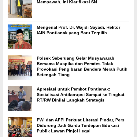
Mempawah, Ini Klarifikasi SN
Mengenal Prof. Dr. Wajidi Sayadi, Rektor
IAIN Pontianak yang Baru Terpilih
Polsek Seberuang Gelar Musyawarah
Bersama Muspika dan Pemdes Tolak
Provokasi Pengibaran Bendera Merah Putih
Setengah Tiang
Apresiasi untuk Pemkot Pontianak:
Sosialisasi Antikorupsi Sampai ke Tingkat
RT/RW Dinilai Langkah Strategis
PWI dan AFPI Perkuat Literasi Pindar, Pers
Didorong Jadi Garda Terdepan Edukasi
Publik Lawan Pinjol Ilegal