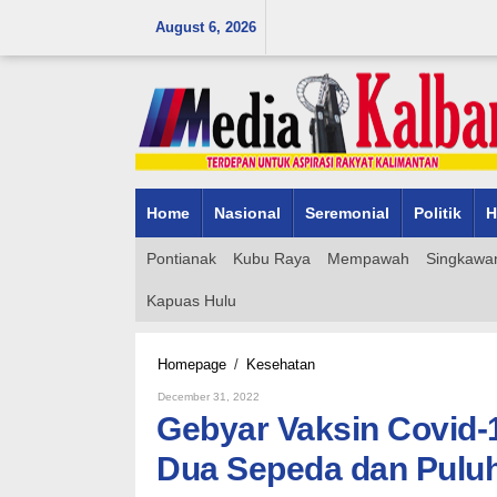
Skip
August 6, 2026
to
content
Home
Nasional
Seremonial
Politik
H
Pontianak
Kubu Raya
Mempawah
Singkawa
Kapuas Hulu
Gebyar
Homepage
/
Kesehatan
Vaksin
By
December 31, 2022
Covid-
Admin_mk_news
Gebyar Vaksin Covid-
19
Pemerintah
Dua Sepeda dan Puluh
Desa
Siapkan