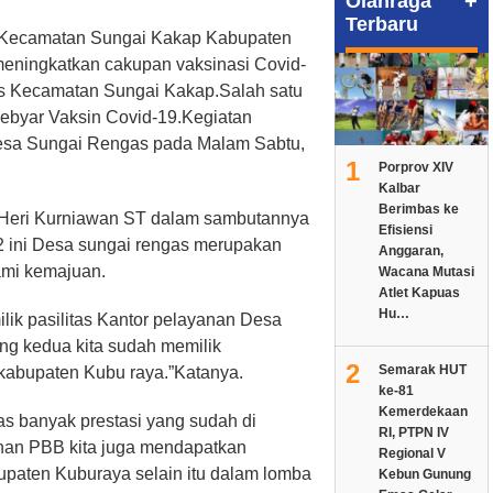
+
Olahraga
Terbaru
 Kecamatan Sungai Kakap Kabupaten
meningkatkan cakupan vaksinasi Covid-
s Kecamatan Sungai Kakap.Salah satu
Gebyar Vaksin Covid-19.Kegiatan
 Desa Sungai Rengas pada Malam Sabtu,
1
Porprov XIV
Kalbar
Berimbas ke
Heri Kurniawan ST dalam sambutannya
Efisiensi
2 ini Desa sungai rengas merupakan
Anggaran,
mi kemajuan.
Wacana Mutasi
Atlet Kapuas
Hu…
lik pasilitas Kantor pelayanan Desa
ng kedua kita sudah memilik
2
Semarak HUT
abupaten Kubu raya.”Katanya.
ke-81
Kemerdekaan
as banyak prestasi yang sudah di
RI, PTPN IV
anan PBB kita juga mendapatkan
Regional V
paten Kuburaya selain itu dalam lomba
Kebun Gunung