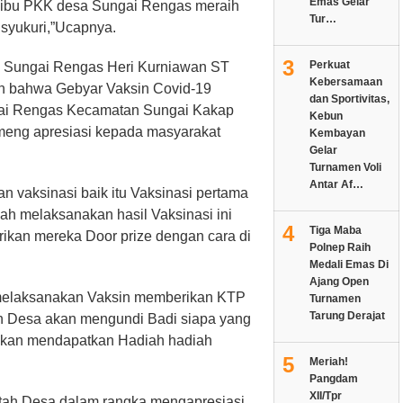
Emas Gelar
ibu PKK desa Sungai Rengas meraih
Tur…
a syukuri,”Ucapnya.
3
Perkuat
sa Sungai Rengas Heri Kurniawan ST
Kebersamaan
n bahwa Gebyar Vaksin Covid-19
dan Sportivitas,
gai Rengas Kecamatan Sungai Kakap
Kebun
meng apresiasi kepada masyarakat
Kembayan
Gelar
Turnamen Voli
Antar Af…
n vaksinasi baik itu Vaksinasi pertama
lah melaksanakan hasil Vaksinasi ini
4
Tiga Maba
rikan mereka Door prize dengan cara di
Polnep Raih
Medali Emas Di
Ajang Open
melaksanakan Vaksin memberikan KTP
Turnamen
Tarung Derajat
ah Desa akan mengundi Badi siapa yang
 akan mendapatkan Hadiah hadiah
5
Meriah!
Pangdam
XII/Tpr
ntah Desa dalam rangka mengapresiasi