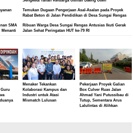
Sengketa Tanah Keluarga Usman Daeng Usen
ayanan
Temukan Dugaan Pengerjaan Asal-Asalan pada Proyek
Rabat Beton di Jalan Pendidikan di Desa Sungai Rengas
unan SMA
Ribuan Warga Desa Sungai Rengas Antusias Ikuti Gerak
 Menanti
Jalan Sehat Peringatan HUT ke-79 RI
m
Menaker Tekankan
Pekerjaan Proyek Galian
 Guru
Kolaborasi Kampus dan
Box Culver Ruas Jalan
swa
Industri untuk Atasi
Ahmad Yani Putussibau di
eduanya
Mismatch Lulusan
Tutup, Sementara Arus
Lalulintas di Alihkan