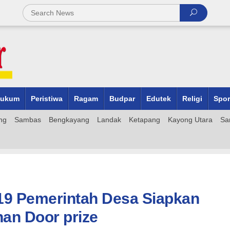
ukum
Peristiwa
Ragam
Budpar
Edutek
Religi
Spor
ng
Sambas
Bengkayang
Landak
Ketapang
Kayong Utara
Sa
19 Pemerintah Desa Siapkan
an Door prize