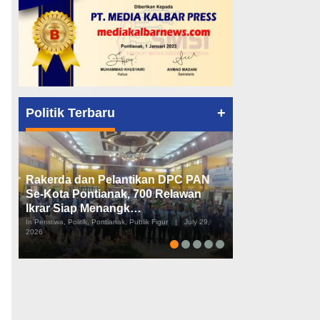
+
Politik Terbaru
Rakerda dan Pelantikan DPC PAN
Peta Politik K
Se-Kota Pontianak, 700 Relawan
Tiga Dapil da
Ikrar Siap Menangk…
Diusulkan
In Peristiwa, Politik, Pontianak, Publik Figur
|
July 29,
In Pemerintahan, Perist
2026
2026