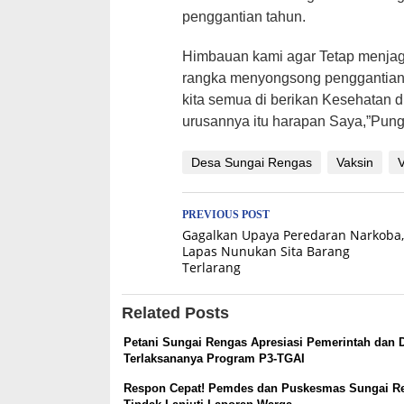
penggantian tahun.
Himbauan kami agar Tetap menjag
rangka menyongsong penggantian
kita semua di berikan Kesehatan di
urusannya itu harapan Saya,”Pun
Desa Sungai Rengas
Vaksin
V
Post
PREVIOUS POST
Gagalkan Upaya Peredaran Narkoba,
navigation
Lapas Nunukan Sita Barang
Terlarang
Related Posts
Petani Sungai Rengas Apresiasi Pemerintah dan 
Terlaksananya Program P3-TGAI
Respon Cepat! Pemdes dan Puskesmas Sungai R