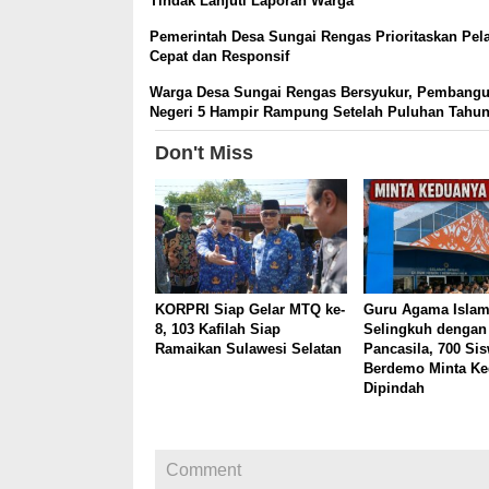
Tindak Lanjuti Laporan Warga
Pemerintah Desa Sungai Rengas Prioritaskan Pel
Cepat dan Responsif
Warga Desa Sungai Rengas Bersyukur, Pembang
Negeri 5 Hampir Rampung Setelah Puluhan Tahun
Don't Miss
KORPRI Siap Gelar MTQ ke-
Guru Agama Isla
8, 103 Kafilah Siap
Selingkuh dengan
Ramaikan Sulawesi Selatan
Pancasila, 700 Si
Berdemo Minta K
Dipindah
Comment