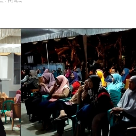
iwa
-
171 Views