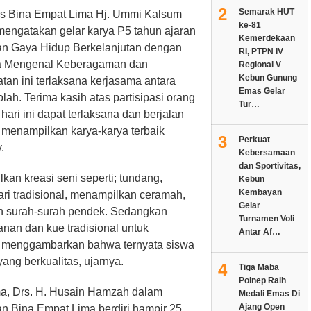
2
Semarak HUT
us Bina Empat Lima Hj. Ummi Kalsum
ke-81
engatakan gelar karya P5 tahun ajaran
Kemerdekaan
dan Gaya Hidup Berkelanjutan dengan
RI, PTPN IV
ta Mengenal Keberagaman dan
Regional V
Kebun Gunung
tan ini terlaksana kerjasama antara
Emas Gelar
ah. Terima kasih atas partisipasi orang
Tur…
hari ini dapat terlaksana dan berjalan
 menampilkan karya-karya terbaik
3
Perkuat
.
Kebersamaan
dan Sportivitas,
kan kreasi seni seperti; tundang,
Kebun
Kembayan
 tari tradisional, menampilkan ceramah,
Gelar
n surah-surah pendek. Sedangkan
Turnamen Voli
an dan kue tradisional untuk
Antar Af…
ini menggambarkan bahwa ternyata siswa
ang berkualitas, ujarnya.
4
Tiga Maba
Polnep Raih
a, Drs. H. Husain Hamzah dalam
Medali Emas Di
Ajang Open
 Bina Empat Lima berdiri hampir 25