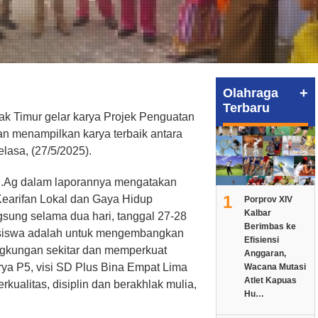
+
Olahraga
Terbaru
k Timur gelar karya Projek Penguatan
gan menampilkan karya terbaik antara
elasa, (27/5/2025).
 S.Ag dalam laporannya mengatakan
1
earifan Lokal dan Gaya Hidup
Porprov XIV
Kalbar
ngsung selama dua hari, tanggal 27-28
Berimbas ke
 siswa adalah untuk mengembangkan
Efisiensi
lingkungan sekitar dan memperkuat
Anggaran,
rya P5, visi SD Plus Bina Empat Lima
Wacana Mutasi
Atlet Kapuas
kualitas, disiplin dan berakhlak mulia,
Hu…