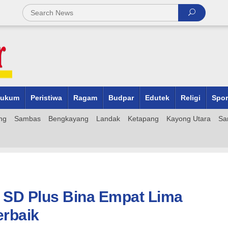
ukum
Peristiwa
Ragam
Budpar
Edutek
Religi
Spor
ng
Sambas
Bengkayang
Landak
Ketapang
Kayong Utara
Sa
a SD Plus Bina Empat Lima
rbaik