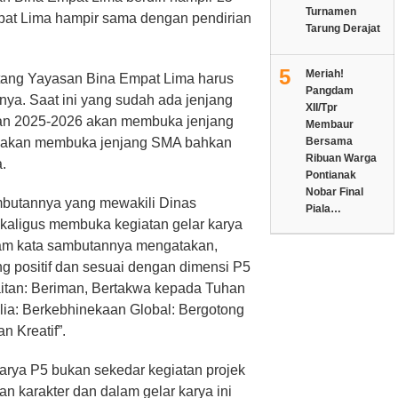
Turnamen
pat Lima hampir sama dengan pendirian
Tarung Derajat
5
Meriah!
tang Yayasan Bina Empat Lima harus
Pangdam
nya. Saat ini yang sudah ada jenjang
XII/Tpr
aran 2025-2026 akan membuka jenjang
Membaur
p akan membuka jenjang SMA bahkan
Bersama
Ribuan Warga
.
Pontianak
Nobar Final
mbutannya yang mewakili Dinas
Piala…
kaligus membuka kegiatan gelar karya
am kata sambutannya mengatakan,
ng positif dan sesuai dengan dimensi P5
itan: Beriman, Bertakwa kepada Tuhan
ia: Berkebhinekaan Global: Bergotong
n Kreatif”.
rya P5 bukan sekedar kegiatan projek
an karakter dan dalam gelar karya ini