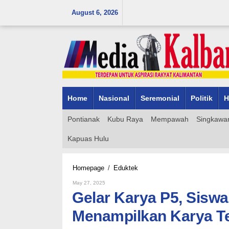
Skip
August 6, 2026
to
content
Home
Nasional
Seremonial
Politik
H
Pontianak
Kubu Raya
Mempawah
Singkawa
Kapuas Hulu
Gelar
Homepage
/
Eduktek
Karya
By
May 27, 2025
P5,
Admin_mk_news
Gelar Karya P5, Sisw
Siswa
SD
Menampilkan Karya Te
Plus
Bina