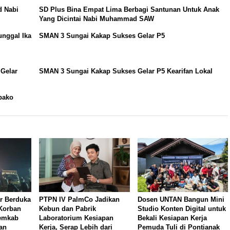
d Nabi
SD Plus Bina Empat Lima Berbagi Santunan Untuk Anak
Yang Dicintai Nabi Muhammad SAW
nggal Ika
SMAN 3 Sungai Kakap Sukses Gelar P5
 Gelar
SMAN 3 Sungai Kakap Sukses Gelar P5 Kearifan Lokal
bako
r Berduka
PTPN IV PalmCo Jadikan
Dosen UNTAN Bangun Mini
 Korban
Kebun dan Pabrik
Studio Konten Digital untuk
Pemkab
Laboratorium Kesiapan
Bekali Kesiapan Kerja
an
Kerja, Serap Lebih dari
Pemuda Tuli di Pontianak