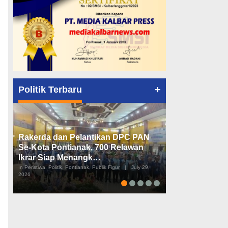
+
Politik Terbaru
Rakerda dan Pelantikan DPC PAN
Peta Politik K
Se-Kota Pontianak, 700 Relawan
Tiga Dapil da
Ikrar Siap Menangk…
Diusulkan
In Peristiwa, Politik, Pontianak, Publik Figur
|
July 29,
In Pemerintahan, Perist
2026
2026