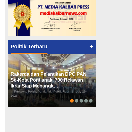
+
Politik Terbaru
Rakerda dan Pelantikan DPC PAN
Peta Politik K
Se-Kota Pontianak, 700 Relawan
Tiga Dapil da
Ikrar Siap Menangk…
Diusulkan
In Peristiwa, Politik, Pontianak, Publik Figur
|
July 29,
In Pemerintahan, Perist
2026
2026