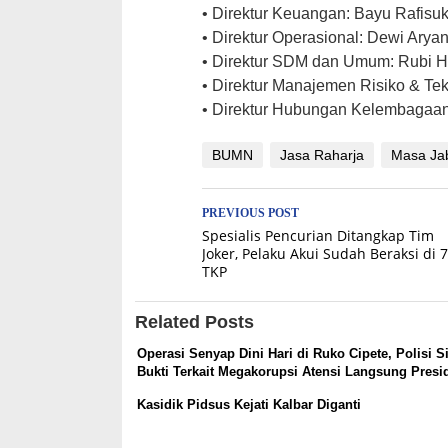
• Direktur Keuangan: Bayu Rafis
• Direktur Operasional: Dewi Arya
• Direktur SDM dan Umum: Rubi 
• Direktur Manajemen Risiko & Te
• Direktur Hubungan Kelembagaan
BUMN
Jasa Raharja
Masa Ja
Post
PREVIOUS POST
Spesialis Pencurian Ditangkap Tim
navigation
Joker, Pelaku Akui Sudah Beraksi di 7
TKP
Related Posts
Operasi Senyap Dini Hari di Ruko Cipete, Polisi S
Bukti Terkait Megakorupsi Atensi Langsung Presi
Kasidik Pidsus Kejati Kalbar Diganti