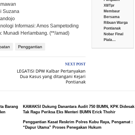
ukmawan
XII/Tpr
ni Suzana
Membaur
Bersama
Handojo
Ribuan Warga
knologi Informasi: Amos Sampetoding
Pontianak
: Munadi Herlambang. (**/amad)
Nobar Final
Piala…
batan
Penggantian
NEXT POST
LEGATISI DPW Kalbar Pertanyakan
Dua Kasus yang ditangani Kejari
Pontianak
ita Barang
KAMAKSI Dukung Danantara Audit 750 BUMN, KPK Didesak
den
Tak Ragu Periksa Eks Menteri BUMN Erick Thohir
Penggantian Kasat Reskrim Polres Kubu Raya, Pengamat :
“Dapur Utama” Proses Penegakan Hukum