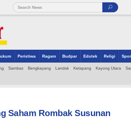
ukum
Peristiwa
Ragam
Budpar
Edutek
Religi
Spor
ng
Sambas
Bengkayang
Landak
Ketapang
Kayong Utara
Sa
ng Saham Rombak Susunan