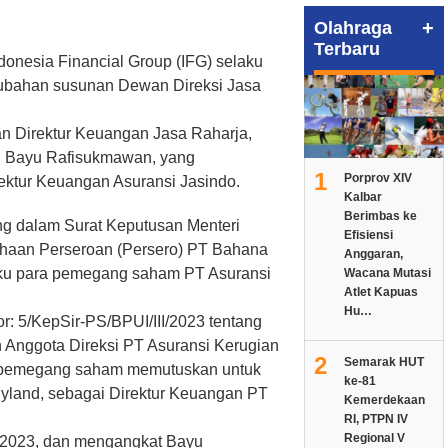
+
Olahraga
Terbaru
donesia Financial Group (IFG) selaku
bahan susunan Dewan Direksi Jasa
n Direktur Keuangan Jasa Raharja,
eh Bayu Rafisukmawan, yang
1
Porprov XIV
ektur Keuangan Asuransi Jasindo.
Kalbar
Berimbas ke
ang dalam Surat Keputusan Menteri
Efisiensi
haan Perseroan (Persero) PT Bahana
Anggaran,
ku para pemegang saham PT Asuransi
Wacana Mutasi
Atlet Kapuas
Hu…
 5/KepSir-PS/BPUI/III/2023 tentang
Anggota Direksi PT Asuransi Kerugian
2
Semarak HUT
, pemegang saham memutuskan untuk
ke-81
land, sebagai Direktur Keuangan PT
Kemerdekaan
RI, PTPN IV
Regional V
ri 2023, dan mengangkat Bayu