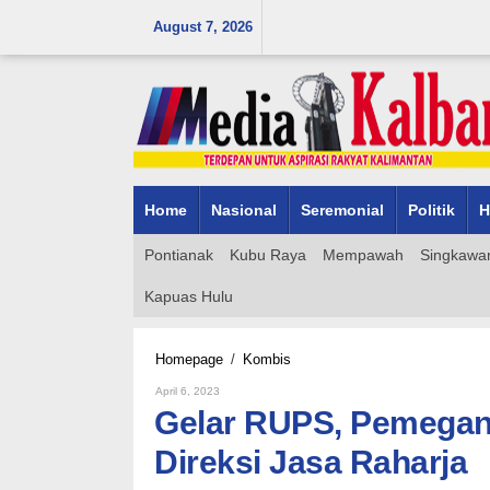
Skip
August 7, 2026
to
content
Home
Nasional
Seremonial
Politik
H
Pontianak
Kubu Raya
Mempawah
Singkawa
Kapuas Hulu
Gelar
Homepage
/
Kombis
RUPS,
By
April 6, 2023
Pemegang
Admin_mk_news
Gelar RUPS, Pemega
Saham
Rombak
Direksi Jasa Raharja
Susunan
Direksi