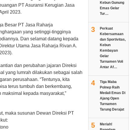
Kebun Gunung
euangan PT Asuransi Kerugian Jasa
Emas Gelar
April 2023.
Tur…
a Besar PT Jasa Raharja
3
Perkuat
ghargaan yang setinggi-tingginya
Kebersamaan
bdiannya. Dan selamat datang kepada
dan Sportivitas,
Kebun
irektur Utama Jasa Raharja Rivan A.
Kembayan
2023).
Gelar
Turnamen Voli
ntian dan perubahan jajaran Direksi
Antar Af…
l yang lumrah dilakukan sebagai salah
aran perusahaan. “Tentunya, kita
4
Tiga Maba
bisa terus tumbuh dan berkembang,
Polnep Raih
n maksimal kepada masyarakat,”
Medali Emas Di
Ajang Open
Turnamen
Tarung Derajat
ut, maka susunan Dewan Direksi PT
kut:
5
Meriah!
tono
Pangdam