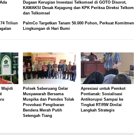
 Ada
Dugaan Kerugian Investasi Telkomsel di GOTO Disorot,
KAMAKSI Desak Kejagung dan KPK Periksa Direksi Telkom
dan Telkomsel
74 Triliun
PalmCo Targetkan Tanam 50.000 Pohon, Perkuat Komitmen
agalan
Lingkungan di Hari Bumi
 Wajidi
Polsek Seberuang Gelar
Apresiasi untuk Pemkot
N
Musyawarah Bersama
Pontianak: Sosialisasi
aru
Muspika dan Pemdes Tolak
Antikorupsi Sampai ke
Provokasi Pengibaran
Tingkat RT/RW Dinilai
Bendera Merah Putih
Langkah Strategis
Setengah Tiang