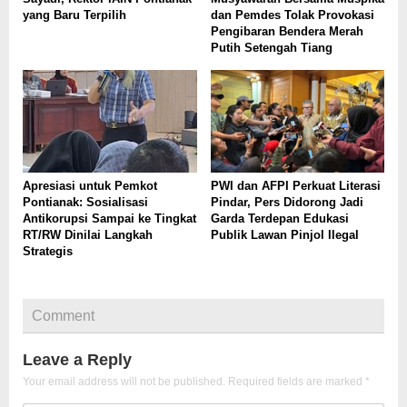
yang Baru Terpilih
dan Pemdes Tolak Provokasi
Pengibaran Bendera Merah
Putih Setengah Tiang
Apresiasi untuk Pemkot
PWI dan AFPI Perkuat Literasi
Pontianak: Sosialisasi
Pindar, Pers Didorong Jadi
Antikorupsi Sampai ke Tingkat
Garda Terdepan Edukasi
RT/RW Dinilai Langkah
Publik Lawan Pinjol Ilegal
Strategis
Comment
Leave a Reply
Your email address will not be published.
Required fields are marked
*