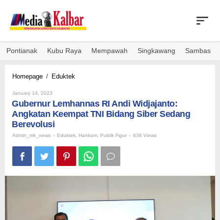
Skip
to
content
Pontianak
Kubu Raya
Mempawah
Singkawang
Sambas
Gubernur
Homepage
/
Eduktek
Lemhannas
By
RI
January 14, 2023
Admin_mk_news
Gubernur Lemhannas RI Andi Widjajanto:
Andi
Widjajanto:
Angkatan Keempat TNI Bidang Siber Sedang
Angkatan
Berevolusi
Keempat
Admin_mk_news
-
Eduktek
,
Hankam
,
Publik Figur
-
636 Views
TNI
Bidang
Siber
Sedang
Berevolusi