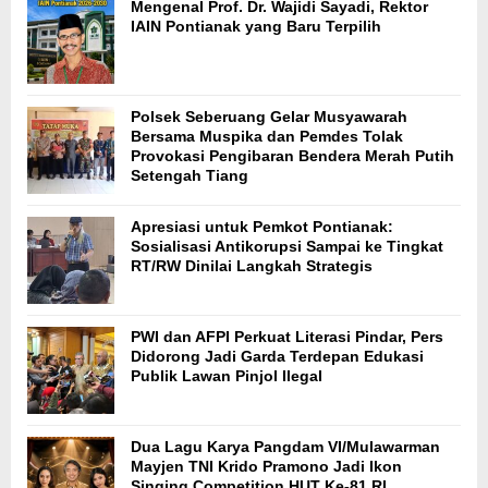
Mengenal Prof. Dr. Wajidi Sayadi, Rektor
IAIN Pontianak yang Baru Terpilih
Polsek Seberuang Gelar Musyawarah
Bersama Muspika dan Pemdes Tolak
Provokasi Pengibaran Bendera Merah Putih
Setengah Tiang
Apresiasi untuk Pemkot Pontianak:
Sosialisasi Antikorupsi Sampai ke Tingkat
RT/RW Dinilai Langkah Strategis
PWI dan AFPI Perkuat Literasi Pindar, Pers
Didorong Jadi Garda Terdepan Edukasi
Publik Lawan Pinjol Ilegal
Dua Lagu Karya Pangdam VI/Mulawarman
Mayjen TNI Krido Pramono Jadi Ikon
Singing Competition HUT Ke-81 RI