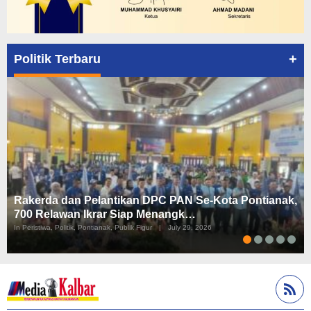
+
Politik Terbaru
Rakerda dan Pelantikan DPC PAN Se-Kota Pontianak,
700 Relawan Ikrar Siap Menangk…
In Peristiwa, Politik, Pontianak, Publik Figur
|
July 29, 2026