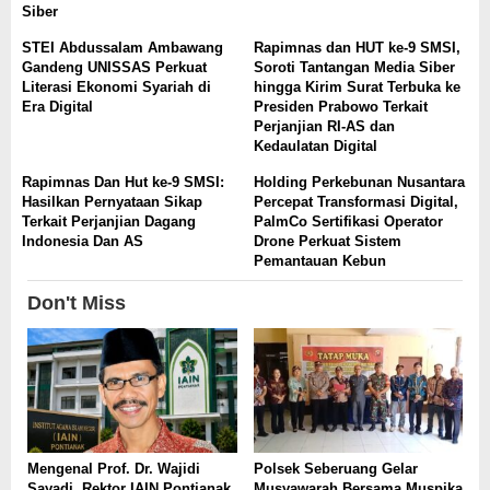
Siber
STEI Abdussalam Ambawang
Rapimnas dan HUT ke-9 SMSI,
Gandeng UNISSAS Perkuat
Soroti Tantangan Media Siber
Literasi Ekonomi Syariah di
hingga Kirim Surat Terbuka ke
Era Digital
Presiden Prabowo Terkait
Perjanjian RI-AS dan
Kedaulatan Digital
Rapimnas Dan Hut ke-9 SMSI:
Holding Perkebunan Nusantara
Hasilkan Pernyataan Sikap
Percepat Transformasi Digital,
Terkait Perjanjian Dagang
PalmCo Sertifikasi Operator
Indonesia Dan AS
Drone Perkuat Sistem
Pemantauan Kebun
Don't Miss
Mengenal Prof. Dr. Wajidi
Polsek Seberuang Gelar
Sayadi, Rektor IAIN Pontianak
Musyawarah Bersama Muspika