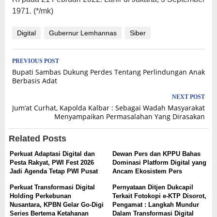
1971. (*/mk)
Digital
Gubernur Lemhannas
Siber
Post
PREVIOUS POST
Bupati Sambas Dukung Perdes Tentang Perlindungan Anak
navigation
Berbasis Adat
NEXT POST
Jum’at Curhat, Kapolda Kalbar : Sebagai Wadah Masyarakat
Menyampaikan Permasalahan Yang Dirasakan
Related Posts
Perkuat Adaptasi Digital dan
Dewan Pers dan KPPU Bahas
Pesta Rakyat, PWI Fest 2026
Dominasi Platform Digital yang
Jadi Agenda Tetap PWI Pusat
Ancam Ekosistem Pers
Perkuat Transformasi Digital
Pernyataan Ditjen Dukcapil
Holding Perkebunan
Terkait Fotokopi e-KTP Disorot,
Nusantara, KPBN Gelar Go-Digi
Pengamat : Langkah Mundur
Series Bertema Ketahanan
Dalam Transformasi Digital