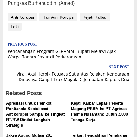
Pungkas Burhanuddin. (Amad)
Anti Korupsi
Hari Anti Korupsi
Kejati Kalbar
Laki
Post
PREVIOUS POST
Pencanangan Program GERAMM, Bupati Melawi Ajak
navigation
Warga Tanam Sayur di Perkarangan
NEXT POST
Viral, Aksi Heroik Petugas Satlantas Relakan Kendaraan
Dinasnya Ganjal Truk Mogok Di Jembatan Kapuas Dua
Related Posts
Apresiasi untuk Pemkot
Kejati Kalbar Lepas Peserta
Pontianak: Sosialisasi
Magang PKBM ke PT Agrinas
Antikorupsi Sampai ke Tingkat
Palma Nusantara: Butuh 3.000
RT/RW Dinilai Langkah
Tenaga Kerja
Strategis
Jaksa Agung Mutasi 201
Terkait Pengalihan Penahanan