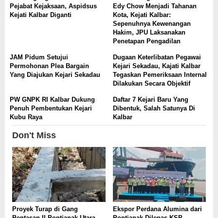
Pejabat Kejaksaan, Aspidsus
Edy Chow Menjadi Tahanan
Kejati Kalbar Diganti
Kota, Kejati Kalbar:
Sepenuhnya Kewenangan
Hakim, JPU Laksanakan
Penetapan Pengadilan
JAM Pidum Setujui
Dugaan Keterlibatan Pegawai
Permohonan Plea Bargain
Kejari Sekadau, Kajati Kalbar
Yang Diajukan Kejari Sekadau
Tegaskan Pemeriksaan Internal
Dilakukan Secara Objektif
PW GNPK RI Kalbar Dukung
Daftar 7 Kejari Baru Yang
Penuh Pembentukan Kejari
Dibentuk, Salah Satunya Di
Kubu Raya
Kalbar
Don't Miss
Proyek Turap di Gang
Ekspor Perdana Alumina dari
Bentasan II Pontianak Utara
Pontianak Dilepas KSP