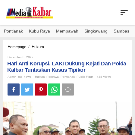
Skip
to
content
Pontianak
Kubu Raya
Mempawah
Singkawang
Sambas
Hari
Homepage
/
Hukum
Anti
By
Korupsi,
December 8, 2022
Admin_mk_news
Hari Anti Korupsi, LAKI Dukung Kejati Dan Polda
LAKI
Dukung
Kalbar Tuntaskan Kasus Tipikor
Kejati
Admin_mk_news
-
Hukum
,
Peristiwa
,
Pontianak
,
Publik Figur
-
438 Views
Dan
Polda
Kalbar
Tuntaskan
Kasus
Tipikor