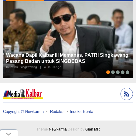
Wacana Dapil Kalbar III Memanas, PATRI Singkawang
Pasang Badan untuk SINGBEBAS
In Politik, Singkawang
|
4 Hours Ago
Copyright © Newkarma
Redaksi
Indeks Berita
Theme
Newkarma
Design by
Gian MR