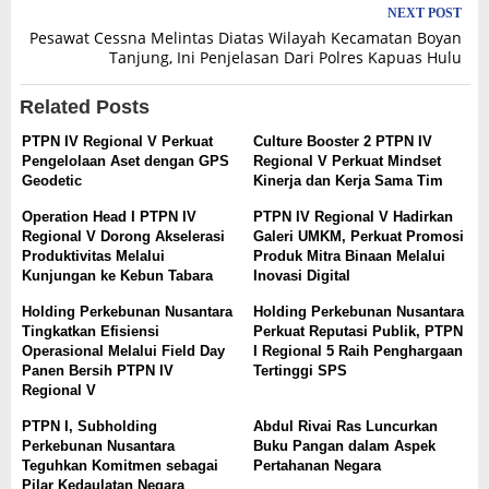
NEXT POST
Pesawat Cessna Melintas Diatas Wilayah Kecamatan Boyan
Tanjung, Ini Penjelasan Dari Polres Kapuas Hulu
Related Posts
PTPN IV Regional V Perkuat
Culture Booster 2 PTPN IV
Pengelolaan Aset dengan GPS
Regional V Perkuat Mindset
Geodetic
Kinerja dan Kerja Sama Tim
Operation Head I PTPN IV
PTPN IV Regional V Hadirkan
Regional V Dorong Akselerasi
Galeri UMKM, Perkuat Promosi
Produktivitas Melalui
Produk Mitra Binaan Melalui
Kunjungan ke Kebun Tabara
Inovasi Digital
Holding Perkebunan Nusantara
Holding Perkebunan Nusantara
Tingkatkan Efisiensi
Perkuat Reputasi Publik, PTPN
Operasional Melalui Field Day
I Regional 5 Raih Penghargaan
Panen Bersih PTPN IV
Tertinggi SPS
Regional V
PTPN I, Subholding
Abdul Rivai Ras Luncurkan
Perkebunan Nusantara
Buku Pangan dalam Aspek
Teguhkan Komitmen sebagai
Pertahanan Negara
Pilar Kedaulatan Negara