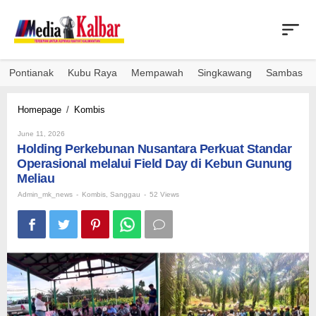
Skip
to
content
Pontianak
Kubu Raya
Mempawah
Singkawang
Sambas
Holding
Homepage
/
Kombis
Perkebunan
By
Nusantara
June 11, 2026
Admin_mk_news
Holding Perkebunan Nusantara Perkuat Standar
Perkuat
Standar
Operasional melalui Field Day di Kebun Gunung
Operasional
Meliau
melalui
Admin_mk_news
-
Kombis
,
Sanggau
-
52 Views
Field
Day
di
Kebun
Gunung
Meliau