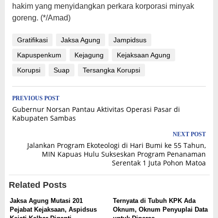
hakim yang menyidangkan perkara korporasi minyak
goreng. (*/Amad)
Gratifikasi
Jaksa Agung
Jampidsus
Kapuspenkum
Kejagung
Kejaksaan Agung
Korupsi
Suap
Tersangka Korupsi
Post
PREVIOUS POST
Gubernur Norsan Pantau Aktivitas Operasi Pasar di
navigation
Kabupaten Sambas
NEXT POST
Jalankan Program Ekoteologi di Hari Bumi ke 55 Tahun,
MIN Kapuas Hulu Sukseskan Program Penanaman
Serentak 1 Juta Pohon Matoa
Related Posts
Jaksa Agung Mutasi 201
Ternyata di Tubuh KPK Ada
Pejabat Kejaksaan, Aspidsus
Oknum, Oknum Penyuplai Data