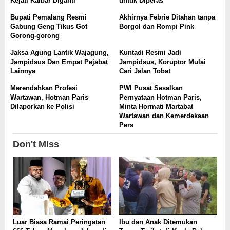
Kejati Kalbar Diganti
untuk Diperas
Bupati Pemalang Resmi
Akhirnya Febrie Ditahan tanpa
Gabung Geng Tikus Got
Borgol dan Rompi Pink
Gorong-gorong
Jaksa Agung Lantik Wajagung,
Kuntadi Resmi Jadi
Jampidsus Dan Empat Pejabat
Jampidsus, Koruptor Mulai
Lainnya
Cari Jalan Tobat
Merendahkan Profesi
PWI Pusat Sesalkan
Wartawan, Hotman Paris
Pernyataan Hotman Paris,
Dilaporkan ke Polisi
Minta Hormati Martabat
Wartawan dan Kemerdekaan
Pers
Don't Miss
Luar Biasa Ramai Peringatan
Ibu dan Anak Ditemukan