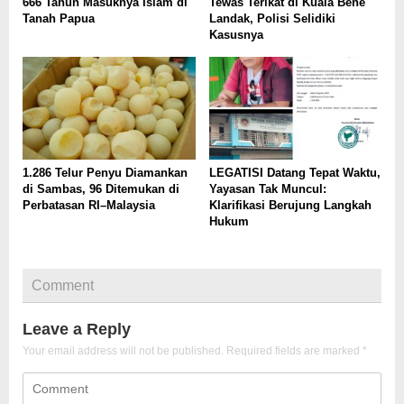
666 Tahun Masuknya Islam di
Tewas Terikat di Kuala Behe
Tanah Papua
Landak, Polisi Selidiki
Kasusnya
1.286 Telur Penyu Diamankan
LEGATISI Datang Tepat Waktu,
di Sambas, 96 Ditemukan di
Yayasan Tak Muncul:
Perbatasan RI–Malaysia
Klarifikasi Berujung Langkah
Hukum
Comment
Leave a Reply
Your email address will not be published.
Required fields are marked
*