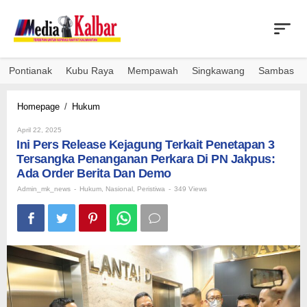
Skip
to
content
Pontianak
Kubu Raya
Mempawah
Singkawang
Sambas
Ini
Homepage
/
Hukum
Pers
By
Release
April 22, 2025
Admin_mk_news
Ini Pers Release Kejagung Terkait Penetapan 3
Kejagung
Terkait
Tersangka Penanganan Perkara Di PN Jakpus:
Penetapan
Ada Order Berita Dan Demo
3
Admin_mk_news
-
Hukum
,
Nasional
,
Peristiwa
-
349 Views
Tersangka
Penanganan
Perkara
Di
PN
Jakpus:
Ada
Order
Berita
Dan