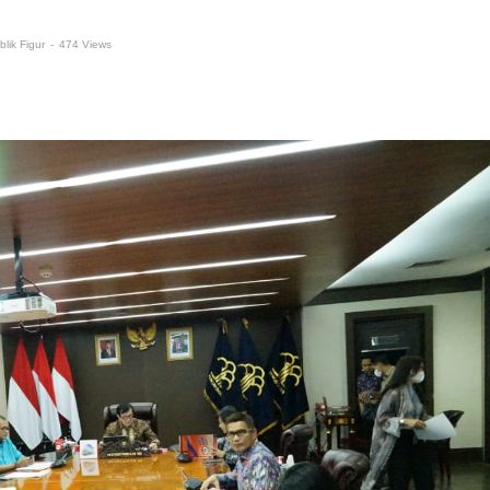
blik Figur
-
474 Views