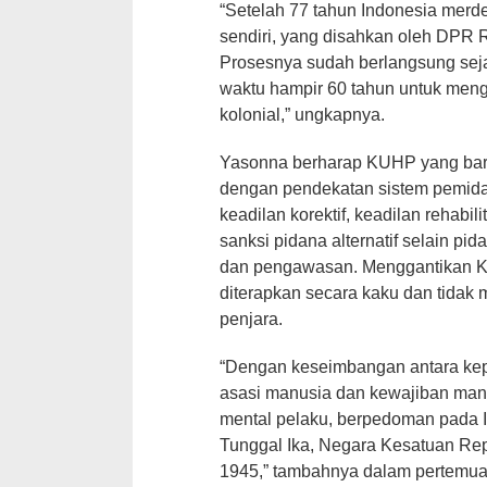
“Setelah 77 tahun Indonesia merd
sendiri, yang disahkan oleh DPR 
Prosesnya sudah berlangsung sej
waktu hampir 60 tahun untuk me
kolonial,” ungkapnya.
Yasonna berharap KUHP yang baru
dengan pendekatan sistem pemid
keadilan korektif, keadilan rehabili
sanksi pidana alternatif selain pi
dan pengawasan. Menggantikan K
diterapkan secara kaku dan tidak me
penjara.
“Dengan keseimbangan antara kep
asasi manusia dan kewajiban manu
mental pelaku, berpedoman pada I
Tunggal Ika, Negara Kesatuan Re
1945,” tambahnya dalam pertemuan 