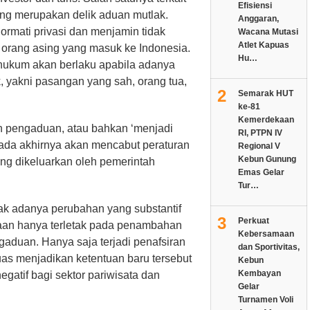
Efisiensi
ang merupakan delik aduan mutlak.
Anggaran,
rmati privasi dan menjamin tidak
Wacana Mutasi
Atlet Kapuas
orang asing yang masuk ke Indonesia.
Hu…
ukum akan berlaku apabila adanya
, yakni pasangan yang sah, orang tua,
2
Semarak HUT
ke-81
Kemerdekaan
an pengaduan, atau bahkan ‘menjadi
RI, PTPN IV
pada akhirnya akan mencabut peraturan
Regional V
Kebun Gunung
ang dikeluarkan oleh pemerintah
Emas Gelar
Tur…
idak adanya perubahan yang substantif
3
Perkuat
an hanya terletak pada penambahan
Kebersamaan
aduan. Hanya saja terjadi penafsiran
dan Sportivitas,
luas menjadikan ketentuan baru tersebut
Kebun
Kembayan
gatif bagi sektor pariwisata dan
Gelar
Turnamen Voli