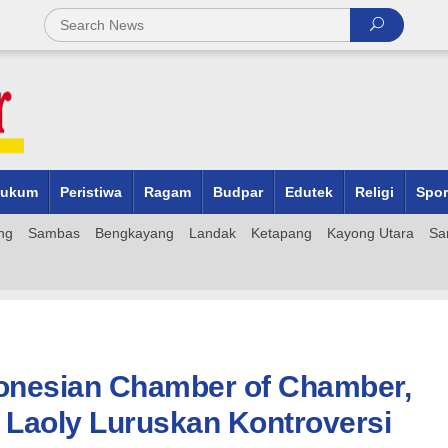
ukum
Peristiwa
Ragam
Budpar
Edutek
Religi
Spor
ng
Sambas
Bengkayang
Landak
Ketapang
Kayong Utara
Sa
onesian Chamber of Chamber,
aoly Luruskan Kontroversi