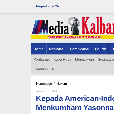
Skip
August 7, 2026
to
content
Home
Nasional
Seremonial
Politik
H
Pontianak
Kubu Raya
Mempawah
Singkawa
Kapuas Hulu
Kepada
Homepage
/
Hukum
American-
By
January 13, 2023
Indonesian
Admin_mk_news
Kepada American-Ind
Chamber
of
Menkumham Yasonna L
Chamber,
Menkumham