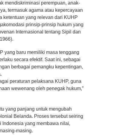
dak mendiskriminasi perempuan, anak-
nya, termasuk agama atau kepercayaan
a ketentuan yang relevan dari KUHP
komodasi prinsip-prinsip hukum yang
ovenan Internasional tentang Sipil dan
1966).
 yang baru memiliki masa tenggang
laku secara efektif. Saat ini, sebagai
dengan berbagai pemangku kepentingan,
.
agai peraturan pelaksana KUHP, guna
unaan wewenang oleh penegak hukum,”
ktu yang panjang untuk mengubah
nial Belanda. Proses tersebut seiring
 Indonesia yang membawa nilai,
masing-masing.