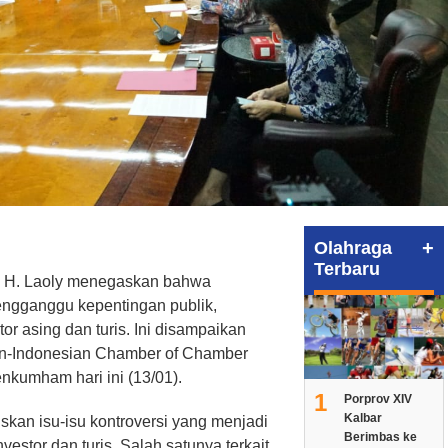
+
Olahraga
Terbaru
 H. Laoly menegaskan bahwa
ngganggu kepentingan publik,
or asing dan turis. Ini disampaikan
n-Indonesian Chamber of Chamber
nkumham hari ini (13/01).
1
Porprov XIV
Kalbar
kan isu-isu kontroversi yang menjadi
Berimbas ke
vestor dan turis. Salah satunya terkait