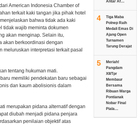
Antar Af…
 dari American Indonesia Chamber of
n terkait kaki tangan jika pihak hotel
4
Tiga Maba
njelaskan bahwa tidak ada kaki
Polnep Raih
el tidak wajib meminta dokumen
Medali Emas Di
Ajang Open
g akan menginap. Selain itu,
Turnamen
 akan berkoordinasi dengan
Tarung Derajat
 meluruskan interpretasi terkait pasal
5
Meriah!
Pangdam
skan tentang hukuman mati.
XII/Tpr
aru memiliki pendekatan baru sebagai
Membaur
onis dan kaum abolisionis dalam
Bersama
Ribuan Warga
Pontianak
Nobar Final
ti merupakan pidana alternatif dengan
Piala…
pat diubah menjadi pidana penjara
dasarkan penilaian objektif atas