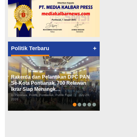
+
Politik Terbaru
Rakerda dan Pelantikan DPC PAN
Peta Politik K
Se-Kota Pontianak, 700 Relawan
Tiga Dapil da
Ikrar Siap Menangk…
Diusulkan
In Peristiwa, Politik, Pontianak, Publik Figur
|
July 29,
In Pemerintahan, Perist
2026
2026