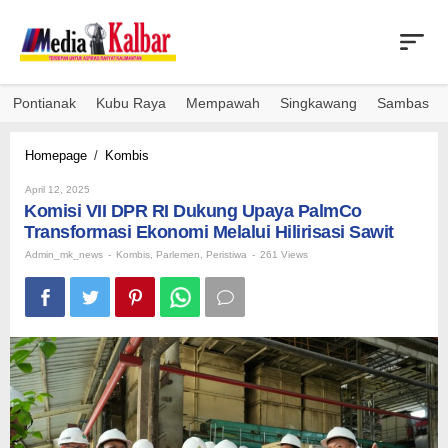
Skip
to
content
Pontianak
Kubu Raya
Mempawah
Singkawang
Sambas
Komisi
Homepage
/
Kombis
VII
By
DPR
April 12, 2025
Admin_mk_news
Komisi VII DPR RI Dukung Upaya PalmCo
RI
Dukung
Transformasi Ekonomi Melalui Hilirisasi Sawit
Upaya
Admin_mk_news
-
Kombis
,
Parlemen
,
Peristiwa
-
261 Views
PalmCo
Transformasi
Ekonomi
Melalui
Hilirisasi
Sawit