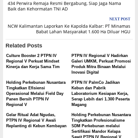
434 Perwira Remaja Resmi Bergabung, Siap Jaga Nama
navigation
Baik dan Kehormatan TNI AD
NEXT POST
NCW Kalimantan Laporkan Ke Kapolda Kalbar: PT Minamas
Babat Lahan Masyarakat 1.600 Ha Diluar HGU
Related Posts
Culture Booster 2 PTPN IV
PTPN IV Regional V Hadirkan
Regional V Perkuat Mindset
Galeri UMKM, Perkuat Promosi
Kinerja dan Kerja Sama Tim
Produk Mitra Binaan Melalui
Inovasi Digital
Holding Perkebunan Nusantara
PTPN IV PalmCo Jadikan
Tingkatkan Efisiensi
Kebun dan Pabrik
Operasional Melalui Field Day
Laboratorium Kesiapan Kerja,
Panen Bersih PTPN IV
Serap Lebih dari 1.300 Peserta
Regional V
Magang
Gelar Ritual Adat Ngudas,
Holding Perkebunan Nusantara
PTPN IV Regional V Awali
Tingkatkan Profesionalisme
Replanting di Kebun Kembayan
SDM Perkebunan melalui
Sertifikasi Mandor Kelapa
Sawit PTPN IV Regional V