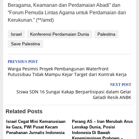
Beragama, Keamanan dan Perdamaian Abadi” dan
“Forum Pemuda Lintas Agama untuk Perdamaian dan
Kerukunan.” (**/amd)
Israel
Konferensi Perdamaian Dunia
Palestina
Save Palestina
Post
PREVIOUS POST
Warga Pesimis Proyek Pembangunan Waterfront
navigation
Putussibau Tidak Mampu Kejar Target dari Kontrak Kerja
NEXT POST
Siswa SDN 16 Sungai Kakap Berpartisipasi dalam Gelar
Geladi Resik ANBK
Related Posts
Israel Cegat Misi Kemanusiaan
Perang AS – Iran Merubah Arus
ke Gaza, PWI Pusat Kecam
Lenskap Dunia, Posisi
Penahanan Jurnalis Indonesia
Indonesia Di Bawah
Kepemimpinan Prabowo –