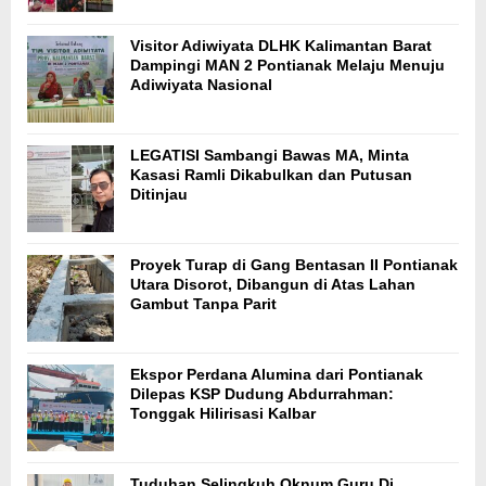
Visitor Adiwiyata DLHK Kalimantan Barat
Dampingi MAN 2 Pontianak Melaju Menuju
Adiwiyata Nasional
LEGATISI Sambangi Bawas MA, Minta
Kasasi Ramli Dikabulkan dan Putusan
Ditinjau
Proyek Turap di Gang Bentasan II Pontianak
Utara Disorot, Dibangun di Atas Lahan
Gambut Tanpa Parit
Ekspor Perdana Alumina dari Pontianak
Dilepas KSP Dudung Abdurrahman:
Tonggak Hilirisasi Kalbar
Tuduhan Selingkuh Oknum Guru Di