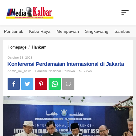
Skip
to
content
Pontianak
Kubu Raya
Mempawah
Singkawang
Sambas
Konferensi
Homepage
/
Hankam
Perdamaian
By
Internasional
October 18, 2023
Admin_mk_news
Konferensi Perdamaian Internasional di Jakarta
di
Jakarta
Admin_mk_news
-
Hankam
,
Nasional
,
Peristiwa
-
52 Views