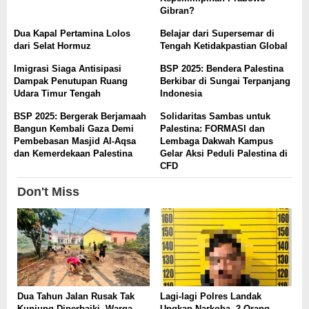
Gibran?
Dua Kapal Pertamina Lolos
Belajar dari Supersemar di
dari Selat Hormuz
Tengah Ketidakpastian Global
Imigrasi Siaga Antisipasi
BSP 2025: Bendera Palestina
Dampak Penutupan Ruang
Berkibar di Sungai Terpanjang
Udara Timur Tengah
Indonesia
BSP 2025: Bergerak Berjamaah
Solidaritas Sambas untuk
Bangun Kembali Gaza Demi
Palestina: FORMASI dan
Pembebasan Masjid Al-Aqsa
Lembaga Dakwah Kampus
dan Kemerdekaan Palestina
Gelar Aksi Peduli Palestina di
CFD
Don't Miss
Dua Tahun Jalan Rusak Tak
Lagi-lagi Polres Landak
Kunjung Diperbaiki, Warga
Ungkap Narkoba, 2 Orang