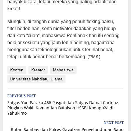
banyak bicara, tetapi mereka yang paling adaptif dan
kreatif.
Mungkin, di tengah dunia yang penuh flexing palsu,
filter berlebihan, serta motivator dadakan yang hidup
dari kata “cuan”, mahasiswa Pontianak hari itu sedang
belajar sesuatu yang jauh lebih penting, bagaimana
menggunakan teknologi bukan untuk terlihat hebat,
tetapi untuk benar-benar berkembang. (*/MK)
Konten
Kreator
Mahasiswa
Universitas Nahdlatul Ulama
Post
PREVIOUS POST
Satgas Yon Parako 466 Pasgat dan Satgas Damai Cartenz
navigation
Ringkus Wakil Komandan Batalyon HSSBI Kodap XVI di
Yahukimo
NEXT POST
Rutan Sambas dan Polres Gagalkan Penyelundupan Sabu