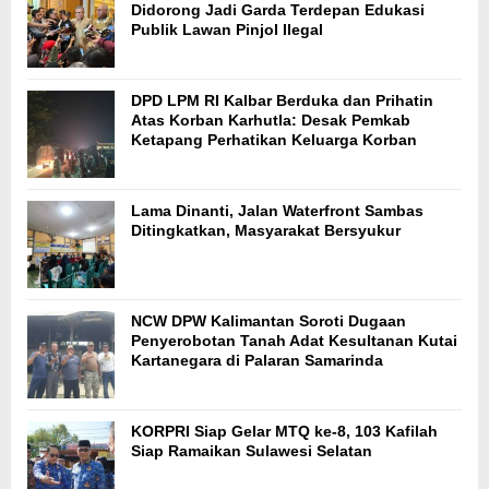
Didorong Jadi Garda Terdepan Edukasi
Publik Lawan Pinjol Ilegal
DPD LPM RI Kalbar Berduka dan Prihatin
Atas Korban Karhutla: Desak Pemkab
Ketapang Perhatikan Keluarga Korban
Lama Dinanti, Jalan Waterfront Sambas
Ditingkatkan, Masyarakat Bersyukur
NCW DPW Kalimantan Soroti Dugaan
Penyerobotan Tanah Adat Kesultanan Kutai
Kartanegara di Palaran Samarinda
KORPRI Siap Gelar MTQ ke-8, 103 Kafilah
Siap Ramaikan Sulawesi Selatan