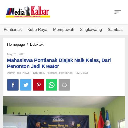
Skip
to
content
Pontianak
Kubu Raya
Mempawah
Singkawang
Sambas
Mahasiswa
Homepage
/
Eduktek
Pontianak
By
Diajak
May 21, 2026
Admin_mk_news
Mahasiswa Pontianak Diajak Naik Kelas, Dari
Naik
Kelas,
Penonton Jadi Kreator
Dari
Admin_mk_news
-
Eduktek
,
Peristiwa
,
Pontianak
-
32 Views
Penonton
Jadi
Kreator