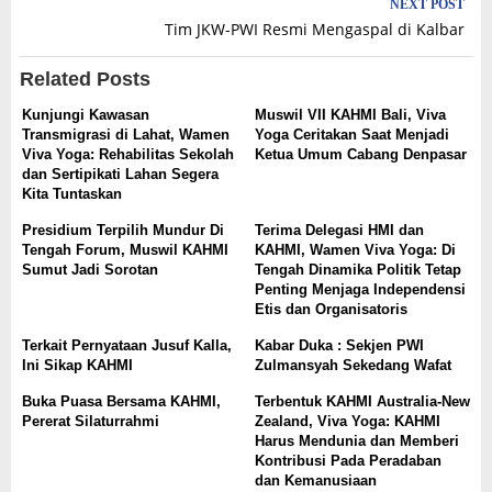
NEXT POST
Tim JKW-PWI Resmi Mengaspal di Kalbar
Related Posts
Kunjungi Kawasan
Muswil VII KAHMI Bali, Viva
Transmigrasi di Lahat, Wamen
Yoga Ceritakan Saat Menjadi
Viva Yoga: Rehabilitas Sekolah
Ketua Umum Cabang Denpasar
dan Sertipikati Lahan Segera
Kita Tuntaskan
Presidium Terpilih Mundur Di
Terima Delegasi HMI dan
Tengah Forum, Muswil KAHMI
KAHMI, Wamen Viva Yoga: Di
Sumut Jadi Sorotan
Tengah Dinamika Politik Tetap
Penting Menjaga Independensi
Etis dan Organisatoris
Terkait Pernyataan Jusuf Kalla,
Kabar Duka : Sekjen PWI
Ini Sikap KAHMI
Zulmansyah Sekedang Wafat
Buka Puasa Bersama KAHMI,
Terbentuk KAHMI Australia-New
Pererat Silaturrahmi
Zealand, Viva Yoga: KAHMI
Harus Mendunia dan Memberi
Kontribusi Pada Peradaban
dan Kemanusiaan