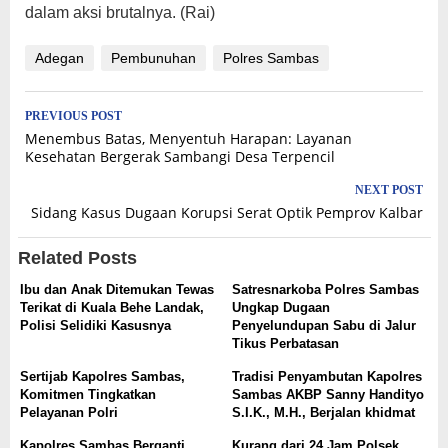
dalam aksi brutalnya. (Rai)
Adegan
Pembunuhan
Polres Sambas
Post
PREVIOUS POST
Menembus Batas, Menyentuh Harapan: Layanan
navigation
Kesehatan Bergerak Sambangi Desa Terpencil
NEXT POST
Sidang Kasus Dugaan Korupsi Serat Optik Pemprov Kalbar
Related Posts
Ibu dan Anak Ditemukan Tewas
Satresnarkoba Polres Sambas
Terikat di Kuala Behe Landak,
Ungkap Dugaan
Polisi Selidiki Kasusnya
Penyelundupan Sabu di Jalur
Tikus Perbatasan
Sertijab Kapolres Sambas,
Tradisi Penyambutan Kapolres
Komitmen Tingkatkan
Sambas AKBP Sanny Handityo
Pelayanan Polri
S.I.K., M.H., Berjalan khidmat
Kapolres Sambas Berganti,
Kurang dari 24 Jam Polsek