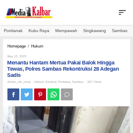
Skip
to
content
Pontianak
Kubu Raya
Mempawah
Singkawang
Sambas
Menantu
Homepage
/
Hukum
Hantam
By
Mertua
May 15, 2025
Admin_mk_news
Menantu Hantam Mertua Pakai Balok Hingga
Pakai
Balok
Tewas, Polres Sambas Rekontruksi 28 Adegan
Hingga
Sadis
Tewas,
Admin_mk_news
-
Hukum
,
Kriminal
,
Peristiwa
,
Sambas
-
367 Views
Polres
Sambas
Rekontruksi
28
Adegan
Sadis