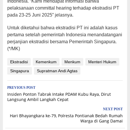
Indonesia. “Kami mendapat informasi bahwa
pelaksanaan committal hearing terhadap ekstradisi PT
pada 23-25 Juni 2025” jelasnya.
Untuk diketahui bahwa ekstradisi PT ini adalah kasus
pertama setelah pemerintah Indonesia menandatangani
perjanjian ekstradisi bersama Pemerintah Singapura.
(*/MK)
Ekstradisi
Kemenkum
Menkum
Menteri Hukum
Singapura
Supratman Andi Agtas
Post
PREVIOUS POST
Insiden Ponton Tabrak Intake PDAM Kubu Raya, Dirut
navigation
Langsung Ambil Langkah Cepat
NEXT POST
Hari Bhayangkara ke-79, Polresta Pontianak Bedah Rumah
Warga di Gang Damai