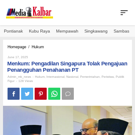
Skip
to
content
Pontianak
Kubu Raya
Mempawah
Singkawang
Sambas
Menkum:
Homepage
/
Hukum
Pengadilan
By
Singapura
June 17, 2025
Admin_mk_news
Menkum: Pengadilan Singapura Tolak Pengajuan
Tolak
Pengajuan
Penangguhan Penahanan PT
Penangguhan
Admin_mk_news
-
Hukum
,
Internasional
,
Nasional
,
Pemerintahan
,
Peristiwa
,
Publik
Penahanan
Figur
-
128 Views
PT