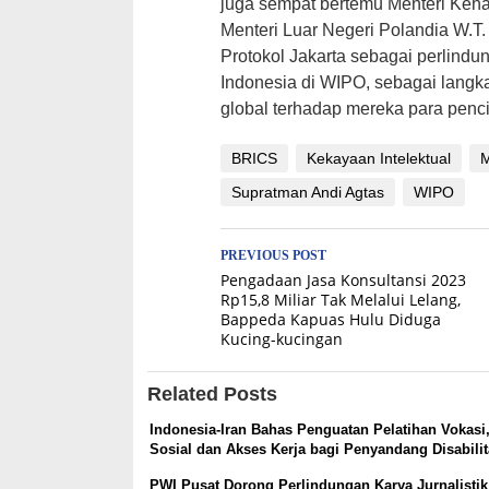
juga sempat bertemu Menteri Keh
Menteri Luar Negeri Polandia W.T
Protokol Jakarta sebagai perlindu
Indonesia di WIPO, sebagai langk
global terhadap mereka para pencip
BRICS
Kekayaan Intelektual
Supratman Andi Agtas
WIPO
Post
PREVIOUS POST
Pengadaan Jasa Konsultansi 2023
navigation
Rp15,8 Miliar Tak Melalui Lelang,
Bappeda Kapuas Hulu Diduga
Kucing-kucingan
Related Posts
Indonesia-Iran Bahas Penguatan Pelatihan Vokasi
Sosial dan Akses Kerja bagi Penyandang Disabili
PWI Pusat Dorong Perlindungan Karya Jurnalisti