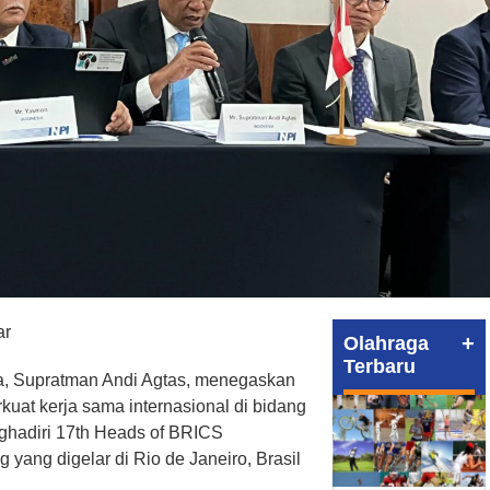
ar
+
Olahraga
Terbaru
a, Supratman Andi Agtas, menegaskan
uat kerja sama internasional di bidang
nghadiri 17th Heads of BRICS
ng yang digelar di Rio de Janeiro, Brasil