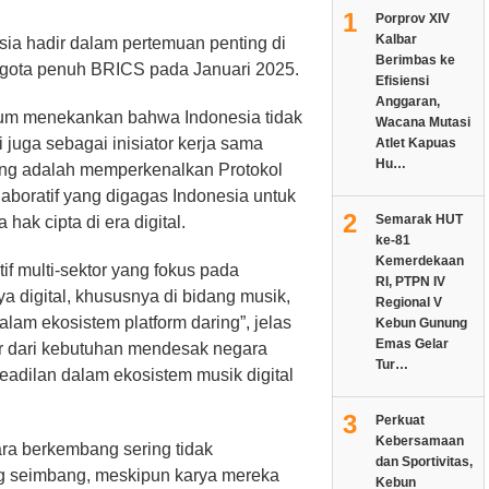
1
Porprov XIV
Kalbar
sia hadir dalam pertemuan penting di
Berimbas ke
ggota penuh BRICS pada Januari 2025.
Efisiensi
Anggaran,
um menekankan bahwa Indonesia tidak
Wacana Mutasi
i juga sebagai inisiator kerja sama
Atlet Kapuas
Hu…
ting adalah memperkenalkan Protokol
laboratif yang digagas Indonesia untuk
2
Semarak HUT
ak cipta di era digital.
ke-81
Kemerdekaan
tif multi-sektor yang fokus pada
RI, PTPN IV
 digital, khususnya di bidang musik,
Regional V
dalam ekosistem platform daring”, jelas
Kebun Gunung
Emas Gelar
hir dari kebutuhan mendesak negara
Tur…
dilan dalam ekosistem musik digital
3
Perkuat
Kebersamaan
ara berkembang sering tidak
dan Sportivitas,
ang seimbang, meskipun karya mereka
Kebun