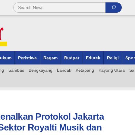
ukum
Peristiwa
Ragam
Budpar
Edutek
Religi
Spor
ng
Sambas
Bengkayang
Landak
Ketapang
Kayong Utara
Sa
nalkan Protokol Jakarta
i Sektor Royalti Musik dan