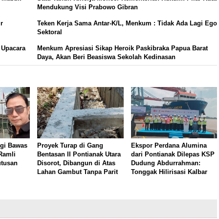
Mendukung Visi Prabowo Gibran
r
Teken Kerja Sama Antar-K/L, Menkum : Tidak Ada Lagi Ego
Sektoral
 Upacara
Menkum Apresiasi Sikap Heroik Paskibraka Papua Barat
Daya, Akan Beri Beasiswa Sekolah Kedinasan
gi Bawas
Proyek Turap di Gang
Ekspor Perdana Alumina
Ramli
Bentasan II Pontianak Utara
dari Pontianak Dilepas KSP
utusan
Disorot, Dibangun di Atas
Dudung Abdurrahman:
Lahan Gambut Tanpa Parit
Tonggak Hilirisasi Kalbar