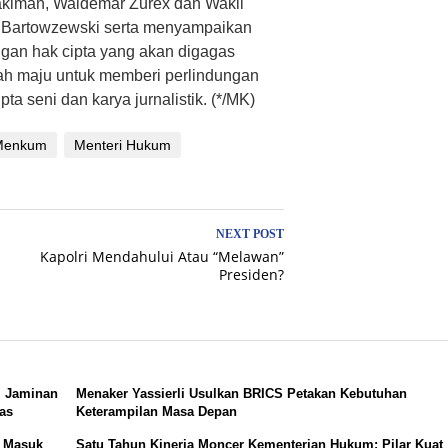
akiman, Waldemar Zurex dan Wakil
. Bartowzewski serta menyampaikan
ngan hak cipta yang akan digagas
ah maju untuk memberi perlindungan
ta seni dan karya jurnalistik. (*/MK)
Menkum
Menteri Hukum
NEXT POST
Kapolri Mendahului Atau “Melawan”
Presiden?
, Jaminan
Menaker Yassierli Usulkan BRICS Petakan Kebutuhan
tas
Keterampilan Masa Depan
k Masuk
Satu Tahun Kinerja Moncer Kementerian Hukum: Pilar Kuat