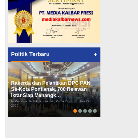
+
Politik Terbaru
Rakerda dan Pelantikan DPC PAN
Peta Politik K
Se-Kota Pontianak, 700 Relawan
Tiga Dapil da
Ikrar Siap Menangk…
Diusulkan
In Peristiwa, Politik, Pontianak, Publik Figur
|
July 29,
In Pemerintahan, Perist
2026
2026