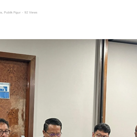
wa
,
Publik Figur
-
92 Views