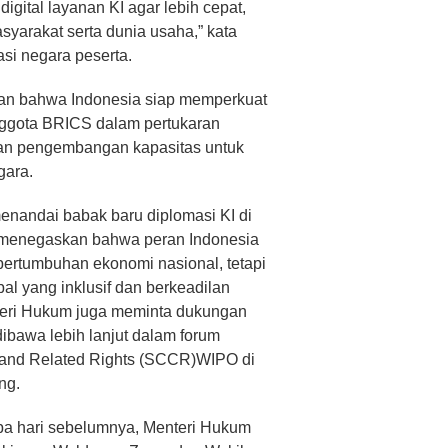
igital layanan KI agar lebih cepat,
yarakat serta dunia usaha,” kata
si negara peserta.
an bahwa Indonesia siap memperkuat
nggota BRICS dalam pertukaran
 dan pengembangan kapasitas untuk
gara.
menandai babak baru diplomasi KI di
n menegaskan bahwa peran Indonesia
ertumbuhan ekonomi nasional, tetapi
l yang inklusif dan berkeadilan
nteri Hukum juga meminta dukungan
dibawa lebih lanjut dalam forum
 and Related Rights (SCCR)WIPO di
ng.
pa hari sebelumnya, Menteri Hukum