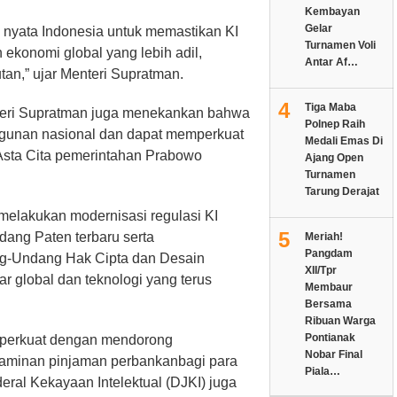
Kembayan
Gelar
si nyata Indonesia untuk memastikan KI
Turnamen Voli
ekonomi global yang lebih adil,
Antar Af…
utan,” ujar Menteri Supratman.
4
Tiga Maba
teri Supratman juga menekankan bahwa
Polnep Raih
gunan nasional dan dapat memperkuat
Medali Emas Di
 Asta Cita pemerintahan Prabowo
Ajang Open
Turnamen
Tarung Derajat
 melakukan modernisasi regulasi KI
5
ang Paten terbaru serta
Meriah!
Pangdam
g-Undang Hak Cipta dan Desain
XII/Tpr
ar global dan teknologi yang terus
Membaur
Bersama
Ribuan Warga
Pontianak
 diperkuat dengan mendorong
Nobar Final
 jaminan pinjaman perbankanbagi para
Piala…
ral Kekayaan Intelektual (DJKI) juga