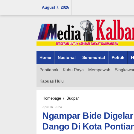
Skip
August 7, 2026
to
content
Home
Nasional
Seremonial
Politik
H
Pontianak
Kubu Raya
Mempawah
Singkawa
Kapuas Hulu
Ngampar
Homepage
/
Budpar
Bide
By
April 16, 2024
Digelar
Admin_mk_news
Ngampar Bide Digelar
Serangkaian
Kegiatan
Dango Di Kota Pontia
Naik
Dango