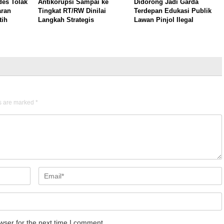
es Tolak
Antikorupsi Sampai ke
Didorong Jadi Garda
aran
Tingkat RT/RW Dinilai
Terdepan Edukasi Publik
tih
Langkah Strategis
Lawan Pinjol Ilegal
ds are marked
*
wser for the next time I comment.