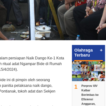
+
Olahraga
Terbaru
 dalam persiapan Naik Dango Ke-1 Kota
ah ritual adat Ngampar Bide di Rumah
15/4/2024).
ide ini di pimpin oleh seorang
1
 panitia pelaksana naik dango,
Porprov XIV
Kalbar
Pontianak, tokoh adat dan Sekjen
Berimbas ke
Efisiensi
Anggaran,