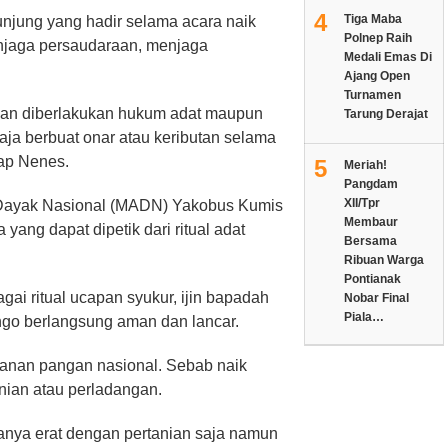
4
Tiga Maba
njung yang hadir selama acara naik
Polnep Raih
enjaga persaudaraan, menjaga
Medali Emas Di
Ajang Open
Turnamen
 akan diberlakukan hukum adat maupun
Tarung Derajat
gaja berbuat onar atau keributan selama
ap Nenes.
5
Meriah!
Pangdam
XII/Tpr
t Dayak Nasional (MADN) Yakobus Kumis
Membaur
ng dapat dipetik dari ritual adat
Bersama
.
Ribuan Warga
Pontianak
ai ritual ucapan syukur, ijin bapadah
Nobar Final
Piala…
ngo berlangsung aman dan lancar.
anan pangan nasional. Sebab naik
nian atau perladangan.
hanya erat dengan pertanian saja namun