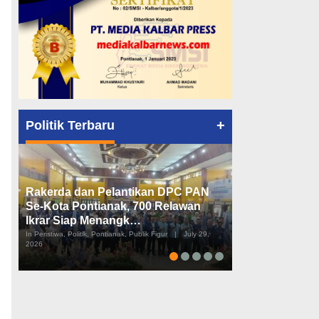
+
Politik Terbaru
Rakerda dan Pelantikan DPC PAN
Peta Politik K
Se-Kota Pontianak, 700 Relawan
Tiga Dapil da
Ikrar Siap Menangk…
Diusulkan
In Peristiwa, Politik, Pontianak, Publik Figur
|
July 29,
In Pemerintahan, Perist
2026
2026