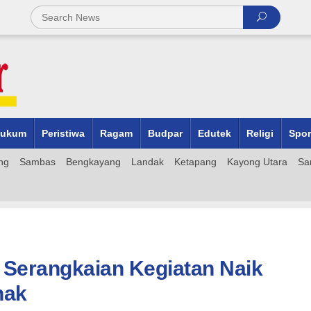
ukum
Peristiwa
Ragam
Budpar
Edutek
Religi
Spor
ng
Sambas
Bengkayang
Landak
Ketapang
Kayong Utara
Sa
 Serangkaian Kegiatan Naik
nak