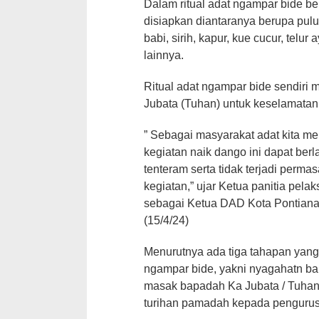
Dalam ritual adat ngampar bide b
disiapkan diantaranya berupa pul
babi, sirih, kapur, kue cucur, tel
lainnya.
Ritual adat ngampar bide sendir
Jubata (Tuhan) untuk keselamatan
” Sebagai masyarakat adat kita m
kegiatan naik dango ini dapat be
tenteram serta tidak terjadi perm
kegiatan,” ujar Ketua panitia pel
sebagai Ketua DAD Kota Pontiana
(15/4/24)
Menurutnya ada tiga tahapan yang 
ngampar bide, yakni nyagahatn ba
masak bapadah Ka Jubata / Tuha
turihan pamadah kepada pengurus 