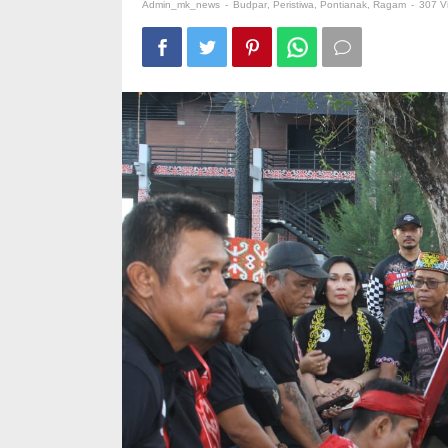
Di
Admin_mk_news
-
Budpar
,
Peristiwa
,
Pontianak
,
Ragam
-
307 V
Kota
Pontianak