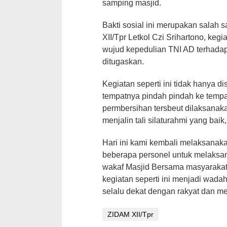
samping masjid.
Bakti sosial ini merupakan salah 
XII/Tpr Letkol Czi Srihartono, kegi
wujud kepedulian TNI AD terhada
ditugaskan.
Kegiatan seperti ini tidak hanya di
tempatnya pindah pindah ke tempa
permbersihan tersbeut dilaksana
menjalin tali silaturahmi yang baik
Hari ini kami kembali melaksanak
beberapa personel untuk melaksan
wakaf Masjid Bersama masyarakat
kegiatan seperti ini menjadi wada
selalu dekat dengan rakyat dan me
ZIDAM XII/Tpr