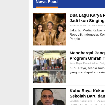
News Feed
Dua Lagu Karya 
Jadi Ikon Singin
Hankam
,
Musik Dan Seni
,
Nasio
Jakarta, Media Kalbar
Republik Indonesia, Ko
People
Menghargai Peng
Program Umrah T
Kubu Raya
,
Pemerintahan
,
Relig
Kubu Raya, Media Kalb
yang mendapat apresia
Kubu Raya Kekura
Sekolah Baru dan
Eduktek
,
Kubu Raya
|
August