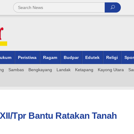
ukum
Peristiwa
Ragam
Budpar
Edutek
Religi
Spor
ng
Sambas
Bengkayang
Landak
Ketapang
Kayong Utara
Sa
XII/Tpr Bantu Ratakan Tanah