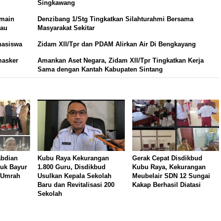
Singkawang
rmain
Denzibang 1/Stg Tingkatkan Silahturahmi Bersama
dau
Masyarakat Sekitar
hasiswa
Zidam XII/Tpr dan PDAM Alirkan Air Di Bengkayang
masker
Amankan Aset Negara, Zidam XII/Tpr Tingkatkan Kerja
Sama dengan Kantah Kabupaten Sintang
abdian
Kubu Raya Kekurangan
Gerak Cepat Disdikbud
uk Bayur
1.800 Guru, Disdikbud
Kubu Raya, Kekurangan
 Umrah
Usulkan Kepala Sekolah
Meubelair SDN 12 Sungai
Baru dan Revitalisasi 200
Kakap Berhasil Diatasi
Sekolah