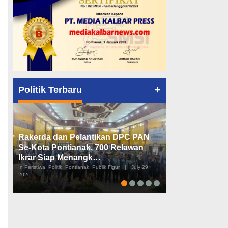
+
Politik Terbaru
Rakerda dan Pelantikan DPC PAN
Peta Politik K
Se-Kota Pontianak, 700 Relawan
Tiga Dapil da
Ikrar Siap Menangk…
Diusulkan
In Peristiwa, Politik, Pontianak, Publik Figur
|
July 29,
In Pemerintahan, Perist
2026
2026