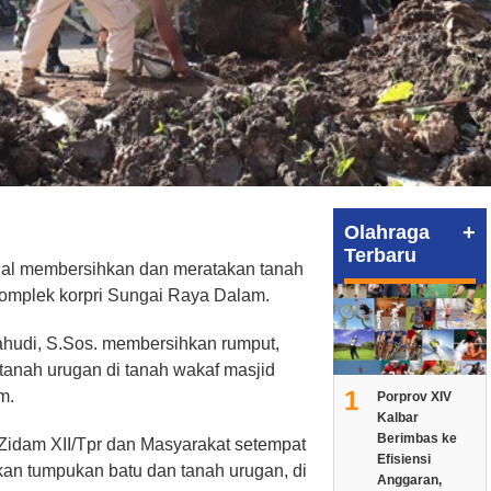
+
Olahraga
Terbaru
sial membersihkan dan meratakan tanah
Komplek korpri Sungai Raya Dalam.
ahudi, S.Sos. membersihkan rumput,
anah urugan di tanah wakaf masjid
1
m.
Porprov XIV
Kalbar
Berimbas ke
 Zidam XII/Tpr dan Masyarakat setempat
Efisiensi
n tumpukan batu dan tanah urugan, di
Anggaran,