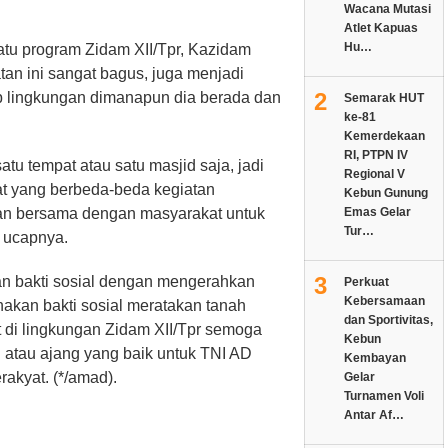
Wacana Mutasi
Atlet Kapuas
Hu…
satu program Zidam XII/Tpr, Kazidam
atan ini sangat bagus, juga menjadi
2
p lingkungan dimanapun dia berada dan
Semarak HUT
ke-81
Kemerdekaan
RI, PTPN IV
satu tempat atau satu masjid saja, jadi
Regional V
t yang berbeda-beda kegiatan
Kebun Gunung
kan bersama dengan masyarakat untuk
Emas Gelar
Tur…
, ucapnya.
3
an bakti sosial dengan mengerahkan
Perkuat
Kebersamaan
akan bakti sosial meratakan tanah
dan Sportivitas,
 di lingkungan Zidam XII/Tpr semoga
Kebun
h atau ajang yang baik untuk TNI AD
Kembayan
rakyat. (*/amad).
Gelar
Turnamen Voli
Antar Af…