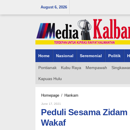
Skip
August 6, 2026
to
content
Home
Nasional
Seremonial
Politik
H
Pontianak
Kubu Raya
Mempawah
Singkawa
Kapuas Hulu
Peduli
Homepage
/
Hankam
Sesama
By
June 17, 2021
Zidam
Admin_mk_news
Peduli Sesama Zidam 
XII/Tpr
Bantu
Wakaf
Ratakan
Tanah