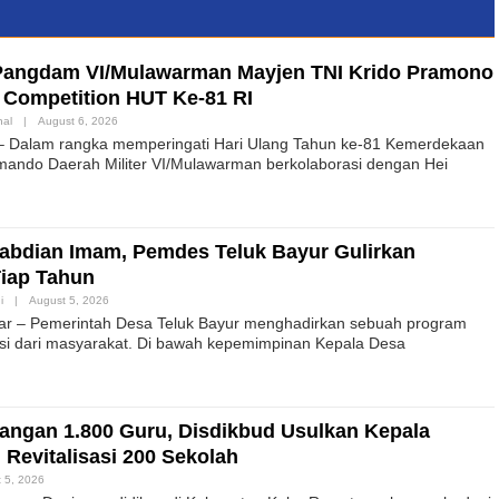
Pangdam VI/Mulawarman Mayjen TNI Krido Pramono
g Competition HUT Ke-81 RI
nal
|
August 6, 2026
 – Dalam rangka memperingati Hari Ulang Tahun ke-81 Kemerdekaan
mando Daerah Militer VI/Mulawarman berkolaborasi dengan Hei
abdian Imam, Pemdes Teluk Bayur Gulirkan
iap Tahun
i
|
August 5, 2026
ar – Pemerintah Desa Teluk Bayur menghadirkan sebuah program
si dari masyarakat. Di bawah kepemimpinan Kepala Desa
ngan 1.800 Guru, Disdikbud Usulkan Kepala
 Revitalisasi 200 Sekolah
 5, 2026