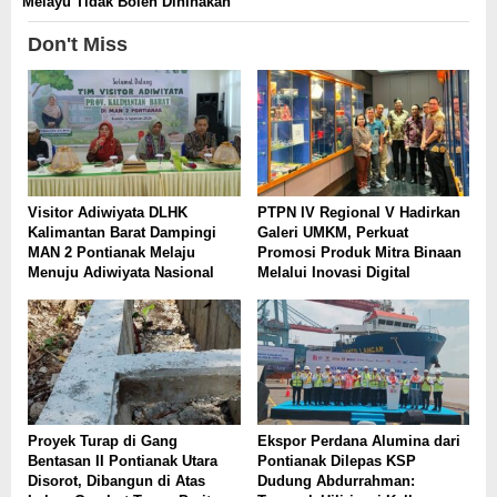
Melayu Tidak Boleh Dihinakan
Don't Miss
Visitor Adiwiyata DLHK
PTPN IV Regional V Hadirkan
Kalimantan Barat Dampingi
Galeri UMKM, Perkuat
MAN 2 Pontianak Melaju
Promosi Produk Mitra Binaan
Menuju Adiwiyata Nasional
Melalui Inovasi Digital
Proyek Turap di Gang
Ekspor Perdana Alumina dari
Bentasan II Pontianak Utara
Pontianak Dilepas KSP
Disorot, Dibangun di Atas
Dudung Abdurrahman: