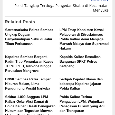
Polisi Tangkap Terduga Pengedar Shabu di Kecamatan
Menyuke
Related Posts
Satresnarkoba Polres Sambas
LPM Tetap Konsisten Kawal
Ungkap Dugaan
Pelaporan di Ditreskrimsus
Penyelundupan Sabu di Jalur
Polda Kalbar demi Menjaga
Tikus Perbatasan
Marwah Melayu dan Supremasi
Hukum
Kapolres Sambas Berganti,
Kapolda Kalbar Resmikan
Kadin Titip Penuntasan Kasus
Bangunan SPKT Polres
TPPO, PETI, Narkoba hingga
Ketapang
Perusakan Mangrove
BNNK Sambas Razia Tempat
Sertijab Pejabat Utama dan
Hiburan Malam, Lima
beberapa Kapolres jajaran
Pengunjung Positif Narkoba
Polda Kalbar
Sekitar 1.000 Anggota LPM
Polda Kalbar Terima
Kalbar Gelar Aksi Damai di
Pengaduan LPM, Wujudkan
Polda Kalbar, Desak Penegakan
Penegakan Hukum yang Adil
Hukum dan Tegaskan Marwah
dan Transparan