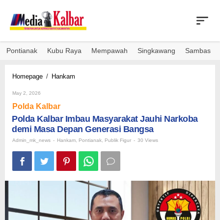
Skip
to
content
Pontianak
Kubu Raya
Mempawah
Singkawang
Sambas
Polda
Homepage
/
Hankam
Kalbar
By
Imbau
May 2, 2026
Admin_mk_news
Masyarakat
Polda Kalbar
Jauhi
Polda Kalbar Imbau Masyarakat Jauhi Narkoba
Narkoba
demi Masa Depan Generasi Bangsa
demi
Masa
Admin_mk_news
-
Hankam
,
Pontianak
,
Publik Figur
-
30 Views
Depan
Generasi
Bangsa