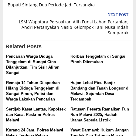
Bupati Sintang Dua Periode Jadi Tersangka
navigation
NEXT POST
LSM Wapatara Persoalkan Alih Funsi Lahan Pertanian,
Andri Pertanyakan Nasib Kelompok Tani Nusa Indah
Semparuk
Related Posts
Pencarian Warga Diduga
Korban Tenggelam di Sungai
Tenggelam di Sungai Cina
Pinoh Ditemukan
Dilanjutkan, Tim Sisir Aliran
Sungai
Remaja 14 Tahun Dilaporkan
Hujan Lebat Picu Banjir
Hilang Diduga Tenggelam di
Bandang dan Tanah Longsor di
Sungai Pinoh, Polisi dan
Melawi, Sejumlah Desa
Warga Lakukan Pencarian
Terdampak
Sertijab Kasat Lantas, Kapolsek
Ratusan Peserta Ramaikan Fun
dan Kasat Reskrim Polres
Run Melawi 2025, Hadiah
Melawi
Utama Sepeda Listrik
Kurang 24 Jam, Polres Melawi
Yayat Darmawi: Hukum Jangan
Bekuk Terduga Pelaku
Tunduk Dari Tekanan Massa