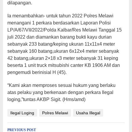
dilapangan.
Ia menambahkan- untuk tahun 2022 Polres Melawi
menangani 1 perkara berdasarkan Laporan Polisi
LP/A/67/VII/2022/Polda Kalbar/Res Melawi Tanggal 15
juli 2022 dan diamankan barang bukti kayu durian
sebanyak 233 batang/keping ukuran 11x11x4 meter
sebanyak 160 batang,ukuran 6x12x4 meter sebanyak
42 batang,ukuran 2×18 x3 meter sebanyak 31 keping
beserta 1 unit truck mitsubishi canter KB 1906 AM dan
pengemudi berinisial H (45).
“Kami akan memproses sesuai hukum yang berlaku
atas pelaku yang berkenaan dengan perkara Ilegal
loging,”tuntas AKBP Sigit. (Hms/amd)
Ilegal Loging
Polres Melawi
Usaha Illegal
Post
PREVIOUS POST