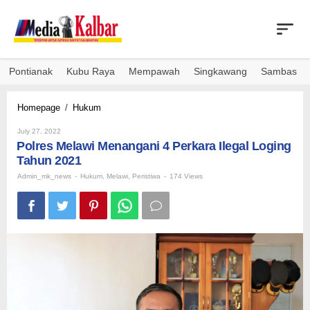
Skip
to
content
Pontianak
Kubu Raya
Mempawah
Singkawang
Sambas
Polres
Homepage
/
Hukum
Melawi
By
Menangani
July 27, 2022
Admin_mk_news
Polres Melawi Menangani 4 Perkara Ilegal Loging
4
Perkara
Tahun 2021
Ilegal
Admin_mk_news
-
Hukum
,
Melawi
,
Peristiwa
-
174 Views
Loging
Tahun
2021