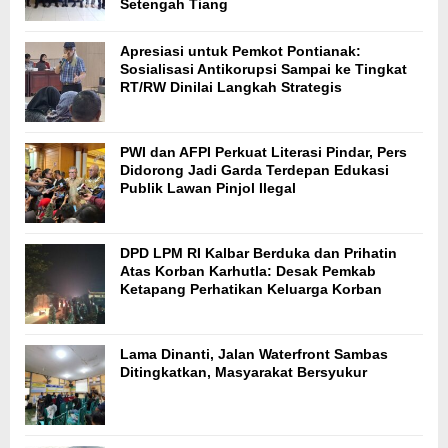
Setengah Tiang
Apresiasi untuk Pemkot Pontianak:
Sosialisasi Antikorupsi Sampai ke Tingkat
RT/RW Dinilai Langkah Strategis
PWI dan AFPI Perkuat Literasi Pindar, Pers
Didorong Jadi Garda Terdepan Edukasi
Publik Lawan Pinjol Ilegal
DPD LPM RI Kalbar Berduka dan Prihatin
Atas Korban Karhutla: Desak Pemkab
Ketapang Perhatikan Keluarga Korban
Lama Dinanti, Jalan Waterfront Sambas
Ditingkatkan, Masyarakat Bersyukur