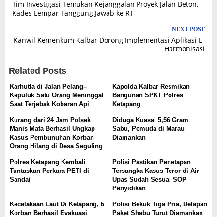
Tim Investigasi Temukan Kejanggalan Proyek Jalan Beton,
navigation
Kades Lempar Tanggung Jawab ke RT
NEXT POST
Kanwil Kemenkum Kalbar Dorong Implementasi Aplikasi E-
Harmonisasi
Related Posts
Karhutla di Jalan Pelang–
Kapolda Kalbar Resmikan
Kepuluk Satu Orang Meninggal
Bangunan SPKT Polres
Saat Terjebak Kobaran Api
Ketapang
Kurang dari 24 Jam Polsek
Diduga Kuasai 5,56 Gram
Manis Mata Berhasil Ungkap
Sabu, Pemuda di Marau
Kasus Pembunuhan Korban
Diamankan
Orang Hilang di Desa Seguling
Polres Ketapang Kembali
Polisi Pastikan Penetapan
Tuntaskan Perkara PETI di
Tersangka Kasus Teror di Air
Sandai
Upas Sudah Sesuai SOP
Penyidikan
Kecelakaan Laut Di Ketapang, 6
Polisi Bekuk Tiga Pria, Delapan
Korban Berhasil Evakuasi
Paket Shabu Turut Diamankan