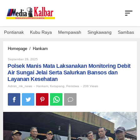
Skip
to
content
Pontianak
Kubu Raya
Mempawah
Singkawang
Sambas
Polsek
Homepage
/
Hankam
Manis
By
Mata
September 29, 2025
Admin_mk_news
Polsek Manis Mata Laksanakan Monitoring Debit
Laksanakan
Monitoring
Air Sungai Jelai Serta Salurkan Bansos dan
Debit
Layanan Kesehatan
Air
Admin_mk_news
-
Hankam
,
Ketapang
,
Peristiwa
-
206 Views
Sungai
Jelai
Serta
Salurkan
Bansos
dan
Layanan
Kesehatan