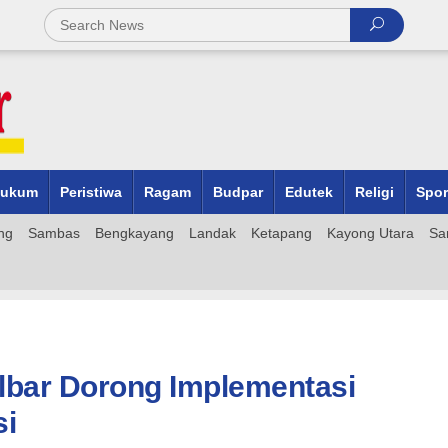
ukum
Peristiwa
Ragam
Budpar
Edutek
Religi
Spor
ng
Sambas
Bengkayang
Landak
Ketapang
Kayong Utara
Sa
bar Dorong Implementasi
si