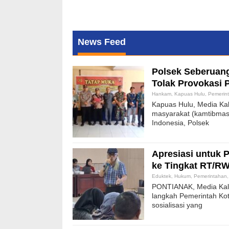
News Feed
Polsek Seberuan
Tolak Provokasi 
Hankam
,
Kapuas Hulu
,
Pemerin
Kapuas Hulu, Media Kal
masyarakat (kamtibmas
Indonesia, Polsek
Apresiasi untuk 
ke Tingkat RT/RW 
Eduktek
,
Hukum
,
Pemerintahan
PONTIANAK, Media Kalb
langkah Pemerintah Kot
sosialisasi yang