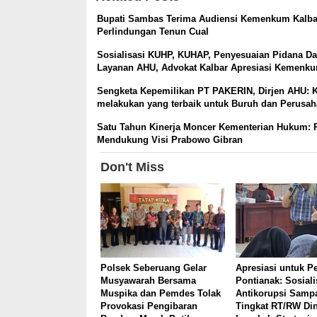
Bupati Sambas Terima Audiensi Kemenkum Kalbar
Perlindungan Tenun Cual
Sosialisasi KUHP, KUHAP, Penyesuaian Pidana D
Layanan AHU, Advokat Kalbar Apresiasi Kemenk
Sengketa Kepemilikan PT PAKERIN, Dirjen AHU: 
melakukan yang terbaik untuk Buruh dan Perusa
Satu Tahun Kinerja Moncer Kementerian Hukum: P
Mendukung Visi Prabowo Gibran
Don't Miss
Polsek Seberuang Gelar
Apresiasi untuk P
Musyawarah Bersama
Pontianak: Sosiali
Muspika dan Pemdes Tolak
Antikorupsi Sampa
Provokasi Pengibaran
Tingkat RT/RW Din