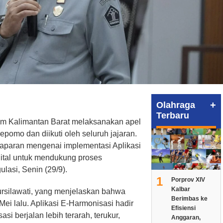
+
Olahraga
Terbaru
m Kalimantan Barat melaksanakan apel
epomo dan diikuti oleh seluruh jajaran.
 paparan mengenai implementasi Aplikasi
gital untuk mendukung proses
lasi, Senin (29/9).
1
Porprov XIV
Kalbar
rsilawati, yang menjelaskan bahwa
Berimbas ke
 Mei lalu. Aplikasi E-Harmonisasi hadir
Efisiensi
i berjalan lebih terarah, terukur,
Anggaran,