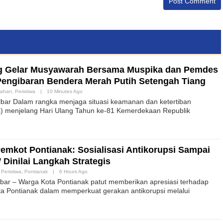
g Gelar Musyawarah Bersama Muspika dan Pemdes
Pengibaran Bendera Merah Putih Setengah Tiang
tahan
,
Peristiwa
|
10 Minutes Ago
bar Dalam rangka menjaga situasi keamanan dan ketertiban
) menjelang Hari Ulang Tahun ke-81 Kemerdekaan Republik
Pemkot Pontianak: Sosialisasi Antikorupsi Sampai
Dinilai Langkah Strategis
,
Peristiwa
,
Pontianak
|
6 Hours Ago
ar – Warga Kota Pontianak patut memberikan apresiasi terhadap
a Pontianak dalam memperkuat gerakan antikorupsi melalui