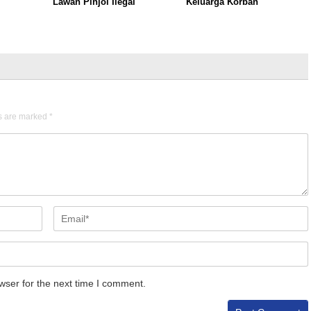
Lawan Pinjol Ilegal
Keluarga Korban
ds are marked
*
wser for the next time I comment.