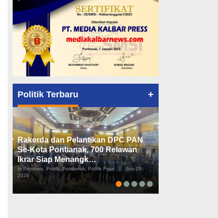
+
Politik Terbaru
Rakerda dan Pelantikan DPC PAN
Peta Politik K
Se-Kota Pontianak, 700 Relawan
Tiga Dapil da
Ikrar Siap Menangk…
Diusulkan
In Peristiwa, Politik, Pontianak, Publik Figur
|
July 29,
In Pemerintahan, Perist
2026
2026