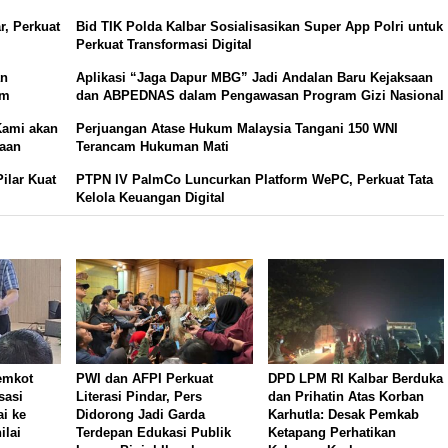
, Perkuat
Bid TIK Polda Kalbar Sosialisasikan Super App Polri untuk
Perkuat Transformasi Digital
an
Aplikasi “Jaga Dapur MBG” Jadi Andalan Baru Kejaksaan
um
dan ABPEDNAS dalam Pengawasan Program Gizi Nasional
Kami akan
Perjuangan Atase Hukum Malaysia Tangani 150 WNI
haan
Terancam Hukuman Mati
ilar Kuat
PTPN IV PalmCo Luncurkan Platform WePC, Perkuat Tata
Kelola Keuangan Digital
emkot
PWI dan AFPI Perkuat
DPD LPM RI Kalbar Berduka
sasi
Literasi Pindar, Pers
dan Prihatin Atas Korban
i ke
Didorong Jadi Garda
Karhutla: Desak Pemkab
ilai
Terdepan Edukasi Publik
Ketapang Perhatikan