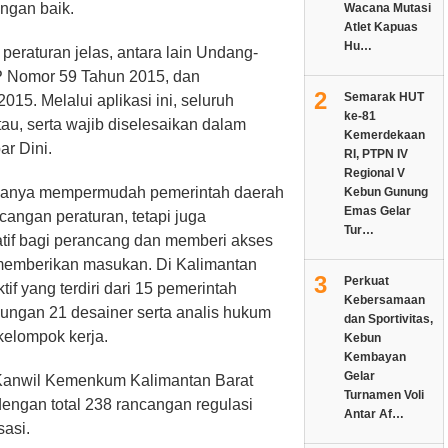
ngan baik.
Wacana Mutasi
Atlet Kapuas
Hu…
eraturan jelas, antara lain Undang-
 Nomor 59 Tahun 2015, dan
2
Semarak HUT
. Melalui aplikasi ini, seluruh
ke-81
tau, serta wajib diselesaikan dalam
Kemerdekaan
ar Dini.
RI, PTPN IV
Regional V
dak hanya mempermudah pemerintah daerah
Kebun Gunung
Emas Gelar
ngan peraturan, tetapi juga
Tur…
atif bagi perancang dan memberi akses
 memberikan masukan. Di Kalimantan
3
Perkuat
if yang terdiri dari 15 pemerintah
Kebersamaan
ngan 21 desainer serta analis hukum
dan Sportivitas,
kelompok kerja.
Kebun
Kembayan
Gelar
 Kanwil Kemenkum Kalimantan Barat
Turnamen Voli
ngan total 238 rancangan regulasi
Antar Af…
asi.