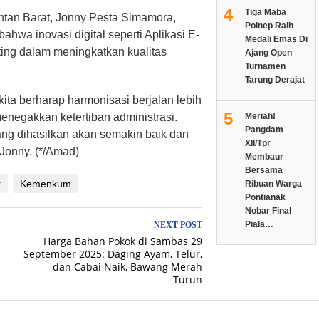
4
Tiga Maba
tan Barat, Jonny Pesta Simamora,
Polnep Raih
wa inovasi digital seperti Aplikasi E-
Medali Emas Di
ing dalam meningkatkan kualitas
Ajang Open
Turnamen
Tarung Derajat
kita berharap harmonisasi berjalan lebih
5
menegakkan ketertiban administrasi.
Meriah!
Pangdam
yang dihasilkan akan semakin baik dan
XII/Tpr
 Jonny. (*/Amad)
Membaur
Bersama
r
Kemenkum
Ribuan Warga
Pontianak
Nobar Final
Piala…
NEXT POST
Harga Bahan Pokok di Sambas 29
September 2025: Daging Ayam, Telur,
dan Cabai Naik, Bawang Merah
Turun