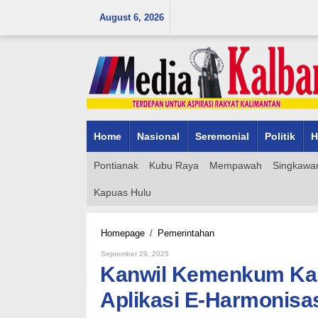
Skip
August 6, 2026
to
content
Home
Nasional
Seremonial
Politik
H
Pontianak
Kubu Raya
Mempawah
Singkawa
Kapuas Hulu
Kanwil
Homepage
/
Pemerintahan
Kemenkum
By
September 29, 2025
Kalbar
Admin_mk_news
Kanwil Kemenkum Kal
Dorong
Implementasi
Aplikasi E-Harmonisa
Aplikasi
E-