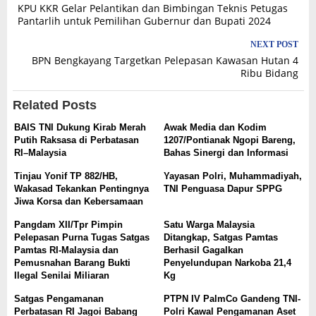
KPU KKR Gelar Pelantikan dan Bimbingan Teknis Petugas
navigation
Pantarlih untuk Pemilihan Gubernur dan Bupati 2024
NEXT POST
BPN Bengkayang Targetkan Pelepasan Kawasan Hutan 4
Ribu Bidang
Related Posts
BAIS TNI Dukung Kirab Merah
Awak Media dan Kodim
Putih Raksasa di Perbatasan
1207/Pontianak Ngopi Bareng,
RI–Malaysia
Bahas Sinergi dan Informasi
Tinjau Yonif TP 882/HB,
Yayasan Polri, Muhammadiyah,
Wakasad Tekankan Pentingnya
TNI Penguasa Dapur SPPG
Jiwa Korsa dan Kebersamaan
Pangdam XII/Tpr Pimpin
Satu Warga Malaysia
Pelepasan Purna Tugas Satgas
Ditangkap, Satgas Pamtas
Pamtas RI-Malaysia dan
Berhasil Gagalkan
Pemusnahan Barang Bukti
Penyelundupan Narkoba 21,4
Ilegal Senilai Miliaran
Kg
Satgas Pengamanan
PTPN IV PalmCo Gandeng TNI-
Perbatasan RI Jagoi Babang
Polri Kawal Pengamanan Aset