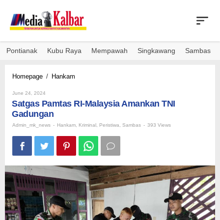
Skip
to
content
Pontianak
Kubu Raya
Mempawah
Singkawang
Sambas
Satgas
Homepage
/
Hankam
Pamtas
By
RI-
June 24, 2024
Admin_mk_news
Satgas Pamtas RI-Malaysia Amankan TNI
Malaysia
Amankan
Gadungan
TNI
Admin_mk_news
-
Hankam
,
Kriminal
,
Peristiwa
,
Sambas
-
393 Views
Gadungan