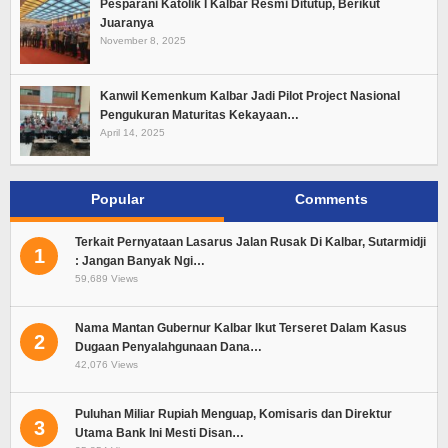
Pesparani Katolik I Kalbar Resmi Ditutup, Berikut
Juaranya
November 8, 2025
Kanwil Kemenkum Kalbar Jadi Pilot Project Nasional
Pengukuran Maturitas Kekayaan…
April 14, 2025
Popular
Comments
Terkait Pernyataan Lasarus Jalan Rusak Di Kalbar, Sutarmidji
1
: Jangan Banyak Ngi…
59,689 Views
Nama Mantan Gubernur Kalbar Ikut Terseret Dalam Kasus
2
Dugaan Penyalahgunaan Dana…
42,076 Views
Puluhan Miliar Rupiah Menguap, Komisaris dan Direktur
3
Utama Bank Ini Mesti Disan…