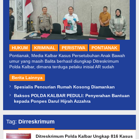
HUKUM
KRIMINAL
PERISTIWA
PONTIANAK
Pontianak, Media Kalbar Kasus Persetubuhan Anak Bawah
umur yang masih Balita berhasil diungkap Ditreskrimum
Polda Kalbar, dimana terduga pelaku inisial AR sudah
Berita Lainnya
Spesialis Pencurian Rumah Kosong Diamankan
Baksos POLDA KALBAR PEDULI: Penyerahan Bantuan
kepada Ponpes Darul Hijrah Azzahra
Tag:
Dirreskrimum
Ditreskrimum Polda Kalbar Ungkap 816 Kasus