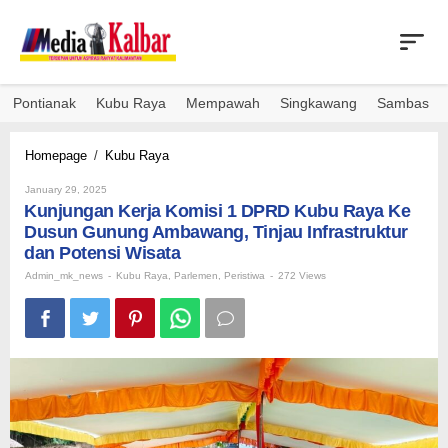
Skip
to
content
Pontianak
Kubu Raya
Mempawah
Singkawang
Sambas
Kunjungan
Homepage
/
Kubu Raya
Kerja
By
Komisi
January 29, 2025
Admin_mk_news
Kunjungan Kerja Komisi 1 DPRD Kubu Raya Ke
1
DPRD
Dusun Gunung Ambawang, Tinjau Infrastruktur
Kubu
dan Potensi Wisata
Raya
Admin_mk_news
-
Kubu Raya
,
Parlemen
,
Peristiwa
-
272 Views
Ke
Dusun
Gunung
Ambawang,
Tinjau
Infrastruktur
dan
Potensi
Wisata