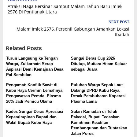
Post
Atraksi Naga Bersinar Sambut Malam Tahun Baru Imlek
navigation
2576 Di Pontianak Utara
NEXT POST
Malam Imlek 2576, Personil Gabungan Amankan Lokasi
Ibadah
Related Posts
Turun Langsung ke Tengah
Sungai Deras Cup 2026
Warga, Zulkarnain Serap
Ditutup, Mutiara Hitam Keluar
Aspirasi Demi Kemajuan Desa
sebagai Juara
Pal Sembilan
Pengamat: Konflik Sawit di
Puluhan Warga Sepok Laut
Kubu Raya Cermin Lemahnya
Datangi DPRD Kubu Raya,
Pengawasan Pemda, Plasma
Desak Pembubaran Koperasi
20% Jadi Pemicu Utama
Plasma Lama
Kades Sungai Deras Apresiasi
Safari Ramadan di Teluk
Kepemimpinan Bupati dan
Pakedai, Bupati Tegaskan
Wakil Bupati Kubu Raya
Komitmen Keadilan
Pembangunan dan Tuntaskan
Jalan Poros