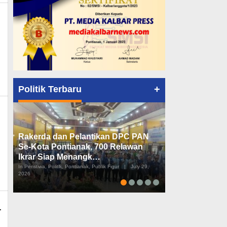
+
Politik Terbaru
Rakerda dan Pelantikan DPC PAN
Peta Politik K
Se-Kota Pontianak, 700 Relawan
Tiga Dapil da
Ikrar Siap Menangk…
Diusulkan
In Peristiwa, Politik, Pontianak, Publik Figur
|
July 29,
In Pemerintahan, Perist
2026
2026
T