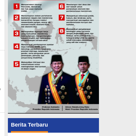
By
5
Admin_mk_news
n
Berita Terbaru