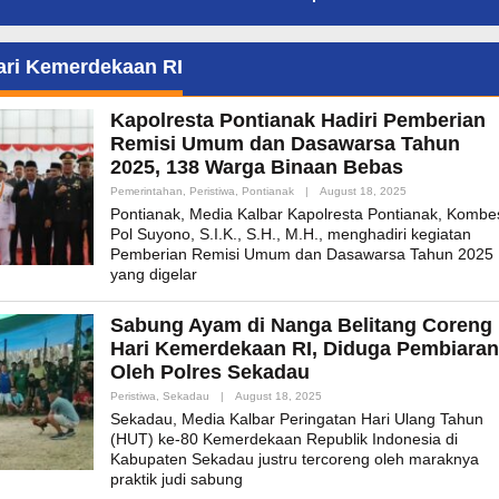
ari Kemerdekaan RI
Kapolresta Pontianak Hadiri Pemberian
Remisi Umum dan Dasawarsa Tahun
2025, 138 Warga Binaan Bebas
By
Pemerintahan
,
Peristiwa
,
Pontianak
|
August 18, 2025
Admin_mk_news
Pontianak, Media Kalbar Kapolresta Pontianak, Kombe
Pol Suyono, S.I.K., S.H., M.H., menghadiri kegiatan
Pemberian Remisi Umum dan Dasawarsa Tahun 2025
yang digelar
Sabung Ayam di Nanga Belitang Coreng
Hari Kemerdekaan RI, Diduga Pembiaran
Oleh Polres Sekadau
By
Peristiwa
,
Sekadau
|
August 18, 2025
Admin_mk_news
Sekadau, Media Kalbar Peringatan Hari Ulang Tahun
(HUT) ke-80 Kemerdekaan Republik Indonesia di
Kabupaten Sekadau justru tercoreng oleh maraknya
praktik judi sabung