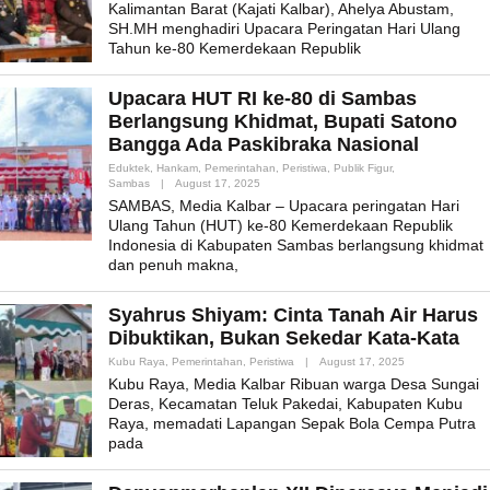
Kalimantan Barat (Kajati Kalbar), Ahelya Abustam,
SH.MH menghadiri Upacara Peringatan Hari Ulang
Tahun ke-80 Kemerdekaan Republik
Upacara HUT RI ke-80 di Sambas
Berlangsung Khidmat, Bupati Satono
Bangga Ada Paskibraka Nasional
Eduktek
,
Hankam
,
Pemerintahan
,
Peristiwa
,
Publik Figur
,
By
Sambas
|
August 17, 2025
Admin_mk_news
SAMBAS, Media Kalbar – Upacara peringatan Hari
Ulang Tahun (HUT) ke-80 Kemerdekaan Republik
Indonesia di Kabupaten Sambas berlangsung khidmat
dan penuh makna,
Syahrus Shiyam: Cinta Tanah Air Harus
Dibuktikan, Bukan Sekedar Kata-Kata
By
Kubu Raya
,
Pemerintahan
,
Peristiwa
|
August 17, 2025
Admin_mk_news
Kubu Raya, Media Kalbar Ribuan warga Desa Sungai
Deras, Kecamatan Teluk Pakedai, Kabupaten Kubu
Raya, memadati Lapangan Sepak Bola Cempa Putra
pada