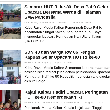
Semarak HUT RI ke-80, Desa Pal 9 Gelar
Upacara Bersama Warga di Halaman
SMA Pancasila
By
Kubu Raya
,
Pemerintahan
,
Peristiwa
|
August 18, 2025
Admin_mk_news
Kubu Raya, Media Kalbar Pemerintah Desa Pal 9,
Kecamatan Sungai Kakap, Kabupaten Kubu Raya
menggelar Upacara Peringatan Hari Ulang Tahun
(HUT) ke-80
SDN 43 dan Warga RW 06 Rengas
Kapuas Gelar Upacara HUT RI ke-80
By
Eduktek
,
Kubu Raya
|
August 17, 2025
Admin_mk_news
Kubu Raya, Media Kalbar Semangat kebersamaan da
nasionalisme terlihat jelas dalam pelaksanaan Upacara
Peringatan HUT ke-80 Republik Indonesia yang digelar
oleh keluarga
Kajati Kalbar Hadiri Upacara Peringatan
HUT ke-80 Kemerdekaan RI
By
Pemerintahan
,
Peristiwa
,
Pontianak
,
Publik Figur
|
August 17, 2025
Admi
Pontianak, Media Kalbar Kepala Kejaksaan Tinggi