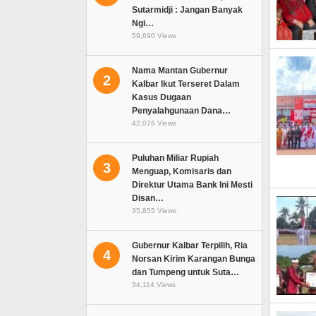
Sutarmidji : Jangan Banyak
Ngi…
59,690 Views
Nama Mantan Gubernur
2
Kalbar Ikut Terseret Dalam
Kasus Dugaan
Penyalahgunaan Dana…
42,076 Views
Puluhan Miliar Rupiah
3
Menguap, Komisaris dan
Direktur Utama Bank Ini Mesti
Disan…
35,855 Views
Gubernur Kalbar Terpilih, Ria
4
Norsan Kirim Karangan Bunga
dan Tumpeng untuk Suta…
34,114 Views