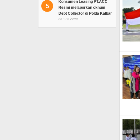
Konsumen Leasing PT.ACC
5
Resmi melaporkan oknum
Debt Collector di Polda Kalbar
33,170 Views