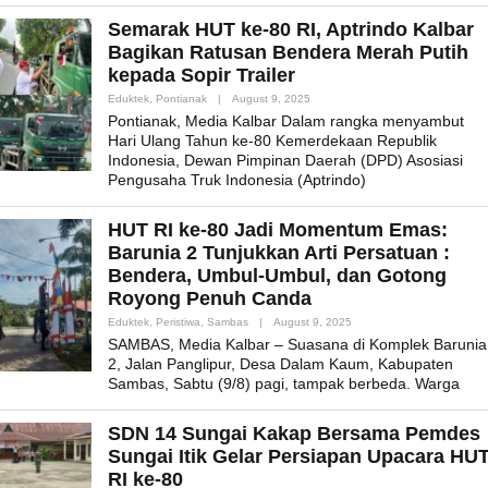
Semarak HUT ke-80 RI, Aptrindo Kalbar
Bagikan Ratusan Bendera Merah Putih
kepada Sopir Trailer
By
Eduktek
,
Pontianak
|
August 9, 2025
Admin_mk_news
Pontianak, Media Kalbar Dalam rangka menyambut
Hari Ulang Tahun ke-80 Kemerdekaan Republik
Indonesia, Dewan Pimpinan Daerah (DPD) Asosiasi
Pengusaha Truk Indonesia (Aptrindo)
HUT RI ke-80 Jadi Momentum Emas:
Barunia 2 Tunjukkan Arti Persatuan :
Bendera, Umbul-Umbul, dan Gotong
Royong Penuh Canda
By
Eduktek
,
Peristiwa
,
Sambas
|
August 9, 2025
Admin_mk_news
SAMBAS, Media Kalbar – Suasana di Komplek Barunia
2, Jalan Panglipur, Desa Dalam Kaum, Kabupaten
Sambas, Sabtu (9/8) pagi, tampak berbeda. Warga
SDN 14 Sungai Kakap Bersama Pemdes
Sungai Itik Gelar Persiapan Upacara HU
RI ke-80