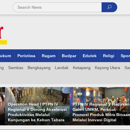
ukum
Peristiwa
Ragam
Budpar
Edutek
Religi
Spor
ng
Sambas
Bengkayang
Landak
Ketapang
Kayong Utara
Sa
PTPN IV Regional V Hadirkan
Proyek Turap di Gang
si
Galeri UMKM, Perkuat
Bentasan II Pontianak Utara
Promosi Produk Mitra Binaan
Disorot, Dibangun di Atas
a
Melalui Inovasi Digital
Lahan Gambut Tanpa Parit