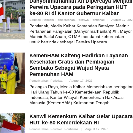
Danyonmarhanlan XII Dipercaya Menjadi
Perwira Upacara pada Peringatan HUT
ke-80 RI di Kantor Gubernur Kalbar
Eduktek
,
Hankam
,
Pemerintahan
,
Peristiwa
,
Pontianak
|
August 17, 202
Pontianak, Media Kalbar Komandan Batalyon Marinir
Pertahanan Pangkalan (Danyonmarhanlan) XII, Mayor
Marinir Saiful Anam, CTMP mendapat kehormatan
untuk bertindak sebagai Perwira Upacara
KemenHAM Kalteng Hadirkan Layanan
Kesehatan Gratis dan Pembagian
Sembako Sebagai Wujud Nyata
Pemenuhan HAM
By
Pemerintahan
,
Peristiwa
|
August 17, 2025
Admin_mk_news
Palangka Raya, Media Kalbar Memeriahkan peringata
Hari Ulang Tahun ke-80 Kemerdekaan Republik
Indonesia, Kantor Wilayah Kementerian Hak Asasi
Manusia (KemenHAM) Kalimantan Tengah
Kanwil Kemenkum Kalbar Gelar Upacara
HUT ke-80 Kemerdekaan RI
By
Pemerintahan
,
Peristiwa
,
Pontianak
|
August 17, 2025
Admin_mk_news