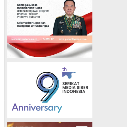
n
n_mk_news