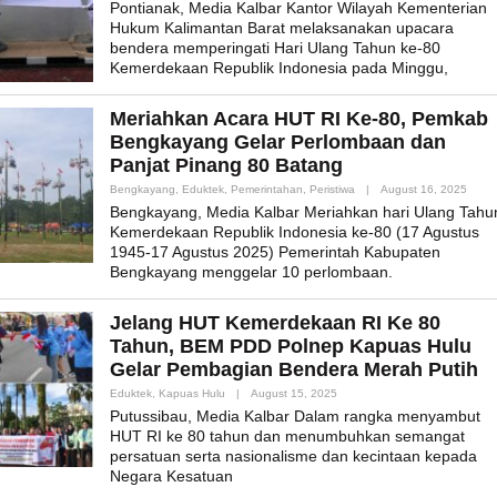
Pontianak, Media Kalbar Kantor Wilayah Kementerian
Hukum Kalimantan Barat melaksanakan upacara
bendera memperingati Hari Ulang Tahun ke-80
Kemerdekaan Republik Indonesia pada Minggu,
Meriahkan Acara HUT RI Ke-80, Pemkab
Bengkayang Gelar Perlombaan dan
Panjat Pinang 80 Batang
By
Bengkayang
,
Eduktek
,
Pemerintahan
,
Peristiwa
|
August 16, 2025
Admi
Bengkayang, Media Kalbar Meriahkan hari Ulang Tahu
Kemerdekaan Republik Indonesia ke-80 (17 Agustus
1945-17 Agustus 2025) Pemerintah Kabupaten
Bengkayang menggelar 10 perlombaan.
Jelang HUT Kemerdekaan RI Ke 80
Tahun, BEM PDD Polnep Kapuas Hulu
Gelar Pembagian Bendera Merah Putih
By
Eduktek
,
Kapuas Hulu
|
August 15, 2025
Admin_mk_news
Putussibau, Media Kalbar Dalam rangka menyambut
HUT RI ke 80 tahun dan menumbuhkan semangat
persatuan serta nasionalisme dan kecintaan kepada
Negara Kesatuan