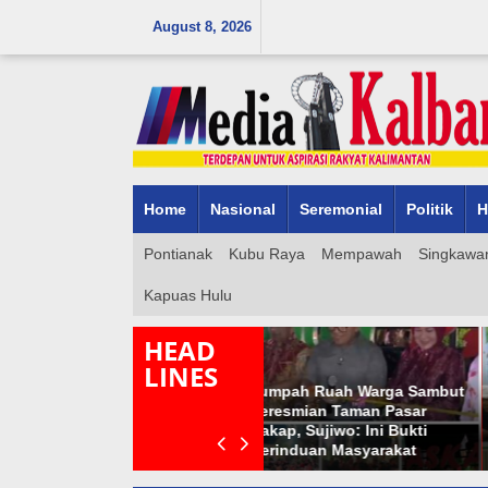
Skip
August 8, 2026
to
content
Home
Nasional
Seremonial
Politik
H
Pontianak
Kubu Raya
Mempawah
Singkawa
Kapuas Hulu
HEAD
LINES
Tumpah Ruah Warga Sambut
Visitor Adiwiyata DLHK
Peresmian Taman Pasar
Kalimantan Barat Dampingi
Kakap, Sujiwo: Ini Bukti
MAN 2 Pontianak Melaju
Kerinduan Masyarakat
Menuju Adiwiyata Nasional