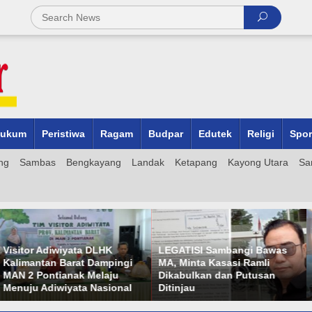
ukum
Peristiwa
Ragam
Budpar
Edutek
Religi
Spor
ng
Sambas
Bengkayang
Landak
Ketapang
Kayong Utara
Sa
LEGATISI Sambangi Bawas
Operation Head I PTPN IV
MA, Minta Kasasi Ramli
Regional V Dorong Akseleras
Dikabulkan dan Putusan
Produktivitas Melalui
Ditinjau
Kunjungan ke Kebun Tabara