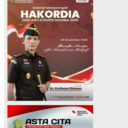
k
k_news
k_news