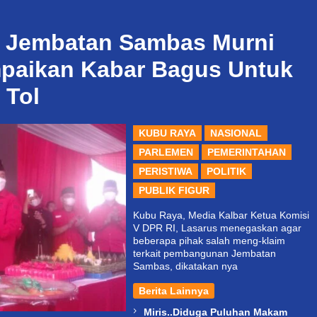
m Jembatan Sambas Murni
paikan Kabar Bagus Untuk
 Tol
KUBU RAYA
NASIONAL
PARLEMEN
PEMERINTAHAN
PERISTIWA
POLITIK
PUBLIK FIGUR
Kubu Raya, Media Kalbar Ketua Komisi
V DPR RI, Lasarus menegaskan agar
beberapa pihak salah meng-klaim
terkait pembangunan Jembatan
Sambas, dikatakan nya
Berita Lainnya
Miris..Diduga Puluhan Makam