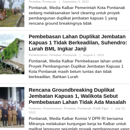
By
Peristiwa
,
Pontianak
|
September 2, 2022
Admin_mk_news
Pontianak, Media Kalbar Pemerintah Kota Pontianak
sedang melaksanakan land clearing untuk proyek
pembangunan duplikat jembatan kapuas 1 yang
rencana ground breakingnya tidak
Pembebasan Lahan Duplikat Jembatan
Kapuas 1 Tidak Berkeadilan, Suhendro:
Lurah BML Ingkar Janji
By
Pemerintahan
,
Peristiwa
,
Pontianak
|
August 1, 2022
Admin_mk_news
Pontianak, Media Kalbar Pembebasan lahan untuk
Proyek Pembangunan Duplikat Jembatan Kapuas 1
Kota Pontianak masih belum tuntas dan tidak
berkeadilan, Bahkan Lurah
Rencana Groundbreaking Duplikat
Jembatan Kapuas 1, Walikota Sebut
Pembebasan Lahan Tidak Ada Masalah
Parlemen
,
Pemerintahan
,
Peristiwa
,
Pontianak
,
Publik Figur
|
July 12,
By
2022
Admin_mk_news
Pontianak, Media Kalbar Komisi V DPR RI bersama
Mitranya melakukan kunjungan kerja ke Kalbar untuk
melihat langsung sejumlah proyek pembangunan yang