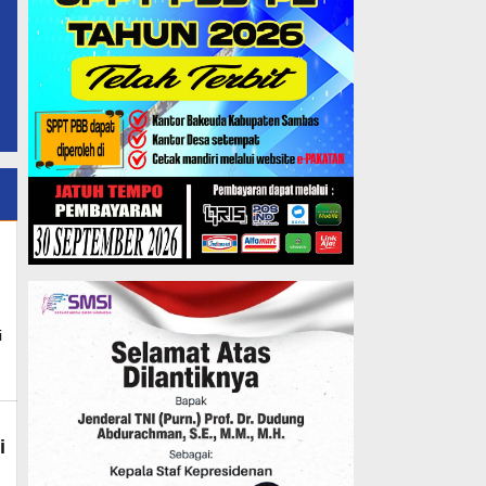
ws
i
i