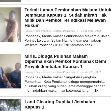
Terkait Lahan Pemindahan Makam Untu
Jembatan Kapuas 1, Sudah Inkrah Hak
Milik Dan Pemkot Terindikasi Melawan
Hukum
By
Hukum
,
Pemerintahan
,
Peristiwa
,
Pontianak
|
October 26, 2022
Admin_m
Pontianak, Media Kalbar Pemindahan Makam di Jalan
Perintis ke Jalan Sultan Hamid II dan pernyataan
Walikota Pontianak Ir. H. Edi Kamtono tidak
Miris..Diduga Puluhan Makam
Dipermainkan Pemkot Pontianak Demi
Proyek Jembatan Kapuas 1
By
Hukum
,
Pemerintahan
,
Peristiwa
,
Pontianak
|
October 23, 2022
Admin_m
Pontianak, Media Kalbar Sangat disayangkan
Pemerintah Kota Pontianak diduga mempermainkan
puluhan orang yang sudah lama meninggal dengan
memindahkan makamnya ketempat lahan milik
Land Clearing Duplikat Jembatan
Kapuas 1