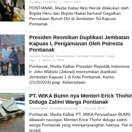
By
Peristiwa
,
Pontianak
|
April 5, 2025
Admin_mk_news
PONTIANAK, Media Kabar Aksi Heroik dilakukan oleh
Bripda Heru dan Bripda Haikal berhasil Gagalkan
Percobaan Bunuh Diri di Jembatan Tol Kapuas
Pontianak.
Presiden Resmikan Duplikasi Jembatan
Kapuas I, Pengamanan Oleh Polresta
Pontianak
Hankam
,
Nasional
,
Pemerintahan
,
Peristiwa
,
Pontianak
,
Publik
By
Figur
|
March 21, 2024
Admin_mk_news
Pontianak, Media Kalbar Presiden Republik Indonesia
Ir. Joko Widodo (Jokowi) meresmikan duplikasi
Jembatan Kapuas 1 di Kota Pontianak, Kamis
(21/3/2024) pagi. Keberadaan
PT. WIKA Bumn nya Menteri Erick Thohir
Diduga Zalimi Warga Pontianak
By
Pemerintahan
,
Peristiwa
,
Pontianak
|
June 19, 2023
Admin_mk_news
Pontianak, Media Kalbar PT. WIKA Perusahaan BUMN
dibawah naungan Menteri Erick Thohir diduga zalimi
warga Pontianak yang memperjuangkan haknya. Hal in
terjadi