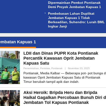
Dipermainkan Pemkot Pontianak
Demi Proyek Jembatan Kapuas 1
Pembebasan Lahan Duplikat
Jembatan Kapuas 1 Tidak
Berkeadilan, Suhendro: Lurah BML
Ingkar Janji
embatan Kapuas 1
LDII dan Dinas PUPR Kota Pontianak
Percantik Kawasan Oprit Jembatan
Kapuas Satu
By
Pemerintahan
,
Peristiwa
,
Pontianak
|
November 23, 2025
Admin_mk_ne
Pontianak, Media Kalbar — Beberapa pot- pot bunga d
kawasan Oprit Jembatan Kapuas Satu di Pontianak
Timur berubah tampil apik dan indah.
Aksi Heroik: Bripda Heru dan Bripda
Haikal Gagalkan Percobaan Bunuh Diri d
Jembatan Tol Kapuas Pontianak