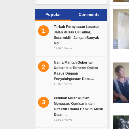
Popular
Comments
Terkait Pernyataan Lasarus
1
Jalan Rusak Di Kalbar,
Sutarmidji : Jangan Banyak
Ngi…
59,690 Views
Nama Mantan Gubernur
2
Kalbar Ikut Terseret Dalam
Kasus Dugaan
Penyalahgunaan Dana…
42,076 Views
Puluhan Miliar Rupiah
3
Menguap, Komisaris dan
Direktur Utama Bank Ini Mesti
Disan…
35,855 Views