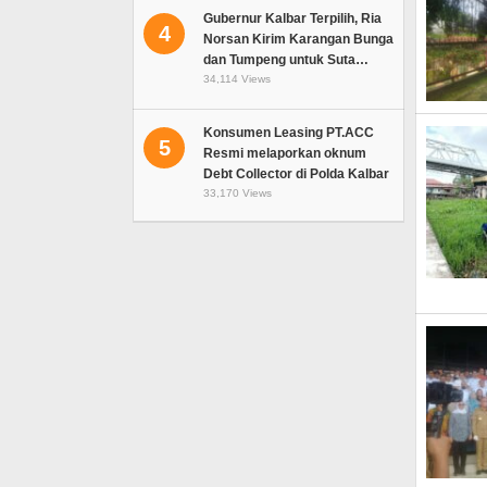
Gubernur Kalbar Terpilih, Ria
4
Norsan Kirim Karangan Bunga
dan Tumpeng untuk Suta…
34,114 Views
Konsumen Leasing PT.ACC
5
Resmi melaporkan oknum
Debt Collector di Polda Kalbar
33,170 Views