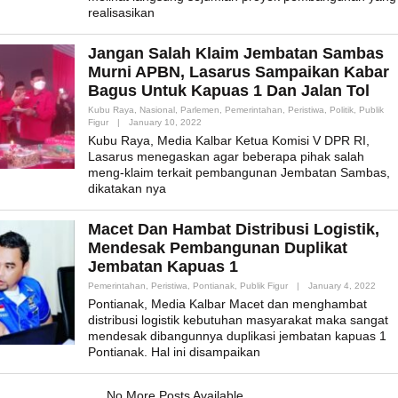
realisasikan
Jangan Salah Klaim Jembatan Sambas
Murni APBN, Lasarus Sampaikan Kabar
Bagus Untuk Kapuas 1 Dan Jalan Tol
Kubu Raya
,
Nasional
,
Parlemen
,
Pemerintahan
,
Peristiwa
,
Politik
,
Publik
By
Figur
|
January 10, 2022
Admin_mk_news
Kubu Raya, Media Kalbar Ketua Komisi V DPR RI,
Lasarus menegaskan agar beberapa pihak salah
meng-klaim terkait pembangunan Jembatan Sambas,
dikatakan nya
Macet Dan Hambat Distribusi Logistik,
Mendesak Pembangunan Duplikat
Jembatan Kapuas 1
By
Pemerintahan
,
Peristiwa
,
Pontianak
,
Publik Figur
|
January 4, 2022
Admi
Pontianak, Media Kalbar Macet dan menghambat
distribusi logistik kebutuhan masyarakat maka sangat
mendesak dibangunnya duplikasi jembatan kapuas 1
Pontianak. Hal ini disampaikan
No More Posts Available.