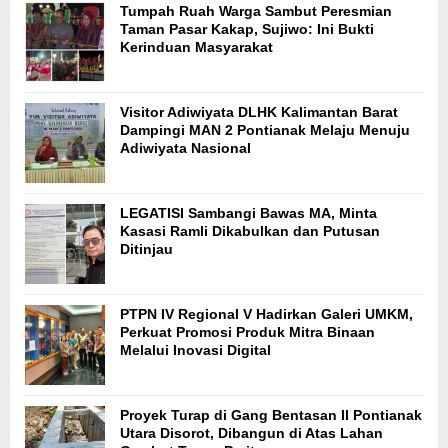
Tumpah Ruah Warga Sambut Peresmian
Taman Pasar Kakap, Sujiwo: Ini Bukti
Kerinduan Masyarakat
Visitor Adiwiyata DLHK Kalimantan Barat
Dampingi MAN 2 Pontianak Melaju Menuju
Adiwiyata Nasional
LEGATISI Sambangi Bawas MA, Minta
Kasasi Ramli Dikabulkan dan Putusan
Ditinjau
PTPN IV Regional V Hadirkan Galeri UMKM,
Perkuat Promosi Produk Mitra Binaan
Melalui Inovasi Digital
Proyek Turap di Gang Bentasan II Pontianak
Utara Disorot, Dibangun di Atas Lahan