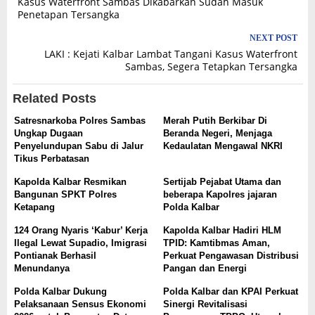
Kasus Waterfront Sambas Dikabarkan Sudah Masuk
navigation
Penetapan Tersangka
NEXT POST
LAKI : Kejati Kalbar Lambat Tangani Kasus Waterfront
Sambas, Segera Tetapkan Tersangka
Related Posts
Satresnarkoba Polres Sambas
Merah Putih Berkibar Di
Ungkap Dugaan
Beranda Negeri, Menjaga
Penyelundupan Sabu di Jalur
Kedaulatan Mengawal NKRI
Tikus Perbatasan
Kapolda Kalbar Resmikan
Sertijab Pejabat Utama dan
Bangunan SPKT Polres
beberapa Kapolres jajaran
Ketapang
Polda Kalbar
124 Orang Nyaris ‘Kabur’ Kerja
Kapolda Kalbar Hadiri HLM
Ilegal Lewat Supadio, Imigrasi
TPID: Kamtibmas Aman,
Pontianak Berhasil
Perkuat Pengawasan Distribusi
Menundanya
Pangan dan Energi
Polda Kalbar Dukung
Polda Kalbar dan KPAI Perkuat
Pelaksanaan Sensus Ekonomi
Sinergi Revitalisasi