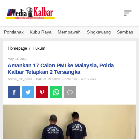
Skip
to
content
Pontianak
Kubu Raya
Mempawah
Singkawang
Sambas
Amankan
Homepage
/
Hukum
17
By
Calon
May 24, 2023
Admin_mk_news
Amankan 17 Calon PMI ke Malaysia, Polda
PMI
ke
Kalbar Tetapkan 2 Tersangka
Malaysia,
Admin_mk_news
-
Hukum
,
Peristiwa
,
Pontianak
-
436 Views
Polda
Kalbar
Tetapkan
2
Tersangka